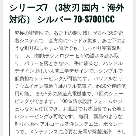
シリーズ7 （3枚刃 国内・海外
対応） シルバー 70-S7001CC
究極の密着性で、あご下の剃り残しゼロへ 360°密
着システムで、全方向にヘッドが動き、あご下のよ
うな剃り残しやすい箇所でも、しっかり密着深剃
り。 人口知能テクノロジー ヒゲの濃さを読み取
り、パワーを落とさない。 手に馴染む、ハンドル
デザイン 新しい人間工学デザインで、シンプルで
低負担なシェービングが可能です。 パワフルなリ
チウムイオン電池 1回のフル充電で、約50分連続使
用可能。 また5分の急速充電機能で、1回のシェー
ビングができます。 100％防水設計 フォームやジ
ェルなども使用でき、お風呂でも洗面台でも心地よ
いシェービングが可能です。 毎日、新品のような
剃り心地へ アルコール洗浄システムは、ボタン一
つで、メンテナンスに必要な充電や除菌洗浄、そし