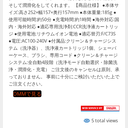
そして潤滑化をしてくれます。 【商品仕様】 ●本体サ
イズ:高さ252×幅157×奥行157mm ●本体重量:185g ●
使用可能時間:約50分 ●充電時間:約1時間 ●海外対応:国
内・海外対応 ●適応専用洗浄剤:CCR洗浄液カートリッ
ジ ●使用電池:リチウムイオン電池 ●適応替刃:F/C73S
●電圧:AC100-240V ●付属品:クリーン＆チャージシス
テム（洗浄器）、洗浄液カートリッジ1個、シェーバ
ーケース、ブラシ、専用コード ●クリーン＆チャージ
システム:全自動4段階（洗浄モード自動選択・除菌洗
浄・潤滑化・充電） ご注文後のキャンセルは原則、承
っておりません。 事前に十分にご検討いただいた上で
ご注文ください。
DMMで見る
5 total views