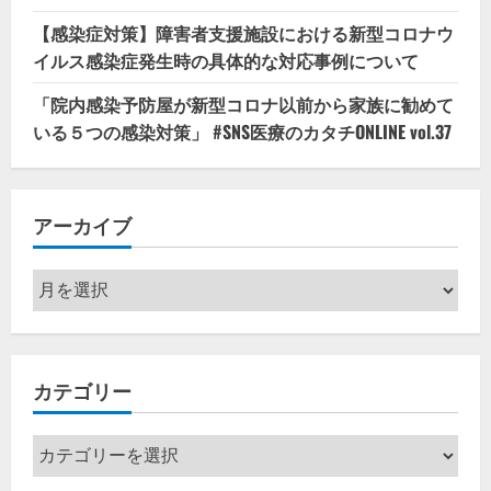
【感染症対策】障害者支援施設における新型コロナウ
イルス感染症発生時の具体的な対応事例について
「院内感染予防屋が新型コロナ以前から家族に勧めて
いる５つの感染対策」 #SNS医療のカタチONLINE vol.37
アーカイブ
ア
ー
カ
イ
カテゴリー
ブ
カ
テ