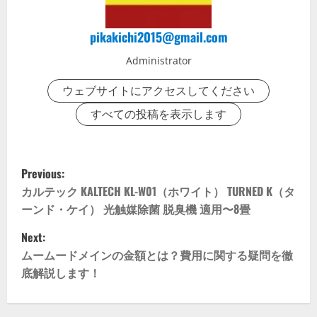
pikakichi2015@gmail.com
Administrator
ウェブサイトにアクセスしてください
すべての投稿を表示します
P
Previous:
o
カルテック KALTECH KL-W01（ホワイト） TURNED K（タ
ーンド・ケイ） 光触媒除菌 脱臭機 適用〜8畳
s
Next:
t
ムームードメインの金額とは？費用に関する疑問を徹
底解説します！
n
a