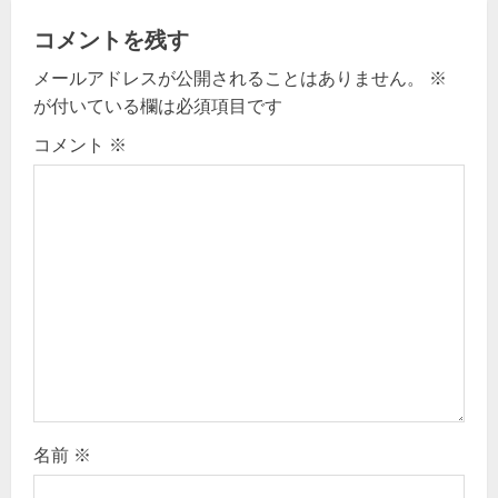
v
コメントを残す
メールアドレスが公開されることはありません。
※
i
が付いている欄は必須項目です
g
コメント
※
a
t
i
o
n
名前
※