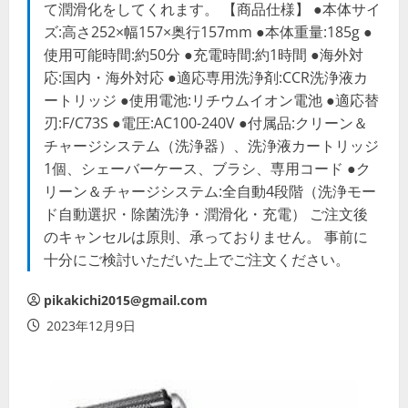
て潤滑化をしてくれます。 【商品仕様】 ●本体サイ
ズ:高さ252×幅157×奥行157mm ●本体重量:185g ●
使用可能時間:約50分 ●充電時間:約1時間 ●海外対
応:国内・海外対応 ●適応専用洗浄剤:CCR洗浄液カ
ートリッジ ●使用電池:リチウムイオン電池 ●適応替
刃:F/C73S ●電圧:AC100-240V ●付属品:クリーン＆
チャージシステム（洗浄器）、洗浄液カートリッジ
1個、シェーバーケース、ブラシ、専用コード ●ク
リーン＆チャージシステム:全自動4段階（洗浄モー
ド自動選択・除菌洗浄・潤滑化・充電） ご注文後
のキャンセルは原則、承っておりません。 事前に
十分にご検討いただいた上でご注文ください。
pikakichi2015@gmail.com
2023年12月9日