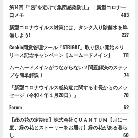
第14回「“密”を避けて集団感染防止」｜新型コロナ一
口メモ
403
新型コロナウイルス対策には、タンク入り除菌水を準
備しよう!
227
Cookie同意管理ツール「STRIGHT」取り扱い開始＆リ
リース記念キャンペーン【ムームードメイン】
111
ムームードメインがつながらない？問題解決のステッ
プを簡単解説！
74
「新型コロナウイルス感染症に関する市長からのメッ
セージ（令和４年１月20日）」
70
Forum
62
【緑の花の定期便】株式会社ＱＵＡＮＴＵＭ【月に一
度、緑の花とストーリーをお届け】緑の花がある暮ら
し
60