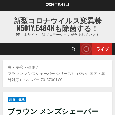
コ
2026年8月8日
ン
テ
新型コロナウイルス変異株
ン
N501Y,E484Kも除菌する！
ツ
に
PR：本サイトにはプロモーションが含まれています
ス
キ
ライブ
プ
ッ
ラ
プ
イ
し
家
美容・健康
マ
ま
ブラウン メンズシェーバー シリーズ7 （3枚刃 国内・海
リ
す
外対応） シルバー 70-S7001CC
メ
ニ
ュ
美容・健康
ー
ブラウン メンズシェーバー