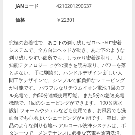
JANコード
4210201290537
価格
￥22301
究極の密着性で、あご下の剃り残しゼロへ 360°密着
システムで、全方向にヘッドが動き、あご下のような
剃り残しやすい箇所でも、しっかり密着深剃り。 人口
知能テクノロジー ヒゲの濃さを読み取り、パワーを落
とさない。 手に馴染む、ハンドルデザイン 新しい人
間工学デザインで、シンプルで低負担なシェービング
が可能です。 パワフルなリチウムイオン電池 1回のフ
ル充電で、約50分連続使用可能。 また5分の急速充電
機能で、1回のシェービングができます。 100％防水
設計 フォームやジェルなども使用でき、お風呂でも洗
面台でも心地よいシェービングが可能です。 毎日、新
品のような剃り心地へ アルコール洗浄システムは、ボ
タン一つで、メンテナンスに必要な充電や除菌洗浄、