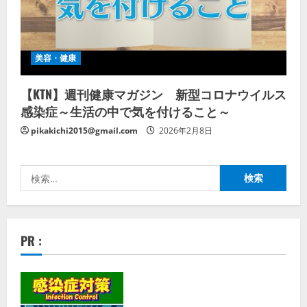
美容・健康
【KTN】週刊健康マガジン 新型コロナウイルス
感染症～生活の中で気を付けること～
pikakichi2015@gmail.com
2026年2月8日
検
索:
PR :