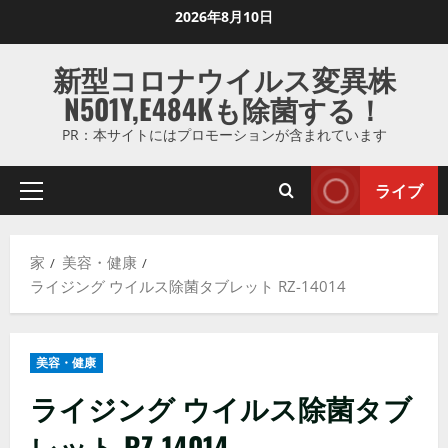
コ
2026年8月10日
ン
テ
新型コロナウイルス変異株
ン
N501Y,E484Kも除菌する！
ツ
に
PR：本サイトにはプロモーションが含まれています
ス
キ
ライブ
プ
ッ
ラ
プ
イ
し
家
美容・健康
マ
ま
ライジング ウイルス除菌タブレット RZ-14014
リ
す
メ
ニ
美容・健康
ュ
ー
ライジング ウイルス除菌タブ
レット RZ-14014