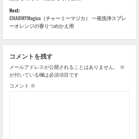
o
Next:
s
CHARMYMagica（チャーミーマジカ） 一発洗浄スプレ
t
ーオレンジの香りつめかえ用
n
a
コメントを残す
v
メールアドレスが公開されることはありません。
※
が付いている欄は必須項目です
i
コメント
※
g
a
t
i