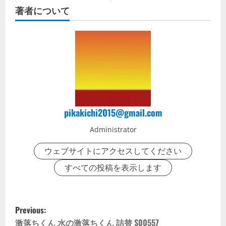
著者について
pikakichi2015@gmail.com
Administrator
ウェブサイトにアクセスしてください
すべての投稿を表示します
P
Previous:
激落ちくん 水の激落ちくん 詰替 S00557