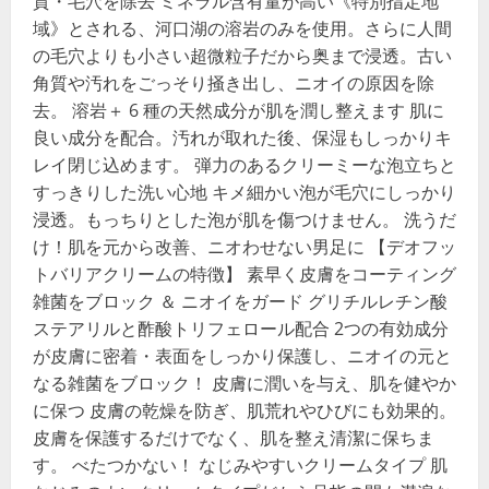
質・毛穴を除去 ミネラル含有量が高い《特別指定地
域》とされる、河口湖の溶岩のみを使用。さらに人間
の毛穴よりも小さい超微粒子だから奥まで浸透。古い
角質や汚れをごっそり掻き出し、ニオイの原因を除
去。 溶岩＋ 6 種の天然成分が肌を潤し整えます 肌に
良い成分を配合。汚れが取れた後、保湿もしっかりキ
レイ閉じ込めます。 弾力のあるクリーミーな泡立ちと
すっきりした洗い心地 キメ細かい泡が毛穴にしっかり
浸透。もっちりとした泡が肌を傷つけません。 洗うだ
け！肌を元から改善、ニオわせない男足に 【デオフッ
トバリアクリームの特徴】 素早く皮膚をコーティング
雑菌をブロック ＆ ニオイをガード グリチルレチン酸
ステアリルと酢酸トリフェロール配合 2つの有効成分
が皮膚に密着・表面をしっかり保護し、ニオイの元と
なる雑菌をブロック！ 皮膚に潤いを与え、肌を健やか
に保つ 皮膚の乾燥を防ぎ、肌荒れやひびにも効果的。
皮膚を保護するだけでなく、肌を整え清潔に保ちま
す。 べたつかない！ なじみやすいクリームタイプ 肌