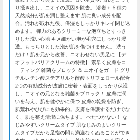
り掻き出し、ニオイの原因を除去。 溶岩＋ 6 種の
天然成分が肌を潤し整えます 肌に良い成分を配
合。汚れが取れた後、保湿もしっかりキレイ閉じ込
めます。 弾力のあるクリーミーな泡立ちとすっき
りした洗い心地 キメ細かい泡が毛穴にしっかり浸
透。もっちりとした泡が肌を傷つけません。 洗う
だけ！肌を元から改善、ニオわせない男足に 【デ
オフットバリアクリームの特徴】 素早く皮膚をコ
ーティング 雑菌をブロック ＆ ニオイをガード グリ
チルレチン酸ステアリルと酢酸トリフェロール配合
2つの有効成分が皮膚に密着・表面をしっかり保護
し、ニオイの元となる雑菌をブロック！ 皮膚に潤
いを与え、肌を健やかに保つ 皮膚の乾燥を防ぎ、
肌荒れやひびにも効果的。皮膚を保護するだけでな
く、肌を整え清潔に保ちます。 べたつかない！ な
じみやすいクリームタイプ 肌なじみのよいクリー
ムタイプだから足指の間も満遍なくぬることができ