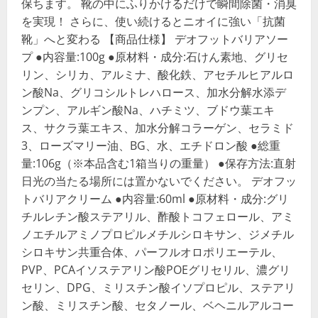
保ちます。 靴の中にふりかけるだけで瞬間除菌・消臭
を実現！ さらに、使い続けるとニオイに強い「抗菌
靴」へと変わる 【商品仕様】 デオフットバリアソー
プ ●内容量:100g ●原材料・成分:石けん素地、グリセ
リン、シリカ、アルミナ、酸化鉄、アセチルヒアルロ
ン酸Na、グリコシルトレハロース、加水分解水添デ
ンプン、アルギン酸Na、ハチミツ、ブドウ葉エキ
ス、サクラ葉エキス、加水分解コラーゲン、セラミド
3、ローズマリー油、BG、水、エチドロン酸 ●総重
量:106g（※本品含む1箱当りの重量） ●保存方法:直射
日光の当たる場所には置かないでください。 デオフッ
トバリアクリーム ●内容量:60ml ●原材料・成分:グリ
チルレチン酸ステアリル、酢酸トコフェロール、アミ
ノエチルアミノプロピルメチルシロキサン、ジメチル
シロキサン共重合体、パーフルオロポリエーテル、
PVP、PCAイソステアリン酸POEグリセリル、濃グリ
セリン、DPG、ミリスチン酸イソプロピル、ステアリ
ン酸、ミリスチン酸、セタノール、ベヘニルアルコー