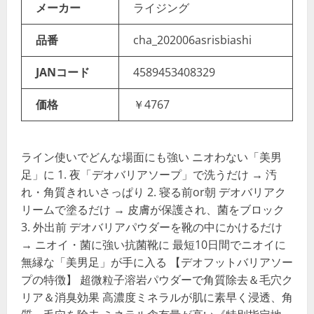
メーカー
ライジング
品番
cha_202006asrisbiashi
JANコード
4589453408329
価格
￥4767
ライン使いでどんな場面にも強い ニオわない「美男
足」に 1. 夜「デオバリアソープ」で洗うだけ → 汚
れ・角質きれいさっぱり 2. 寝る前or朝 デオバリアク
リームで塗るだけ → 皮膚が保護され、菌をブロック
3. 外出前 デオバリアパウダーを靴の中にかけるだけ
→ ニオイ・菌に強い抗菌靴に 最短10日間でニオイに
無縁な「美男足」が手に入る 【デオフットバリアソー
プの特徴】 超微粒子溶岩パウダーで角質除去＆毛穴ク
リア＆消臭効果 高濃度ミネラルが肌に素早く浸透、角