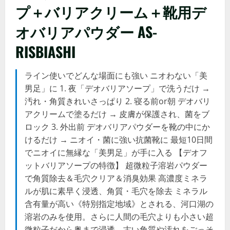
プ＋バリアクリーム＋靴用デ
オバリアパウダー AS-
RISBIASHI
ライン使いでどんな場面にも強い ニオわない「美
男足」に 1. 夜「デオバリアソープ」で洗うだけ →
汚れ・角質きれいさっぱり 2. 寝る前or朝 デオバリ
アクリームで塗るだけ → 皮膚が保護され、菌をブ
ロック 3. 外出前 デオバリアパウダーを靴の中にか
けるだけ → ニオイ・菌に強い抗菌靴に 最短10日間
でニオイに無縁な「美男足」が手に入る 【デオフ
ットバリアソープの特徴】 超微粒子溶岩パウダー
で角質除去＆毛穴クリア＆消臭効果 高濃度ミネラ
ルが肌に素早く浸透、角質・毛穴を除去 ミネラル
含有量が高い《特別指定地域》とされる、河口湖の
溶岩のみを使用。さらに人間の毛穴よりも小さい超
微粒子だから奥まで浸透。古い角質や汚れをごっそ