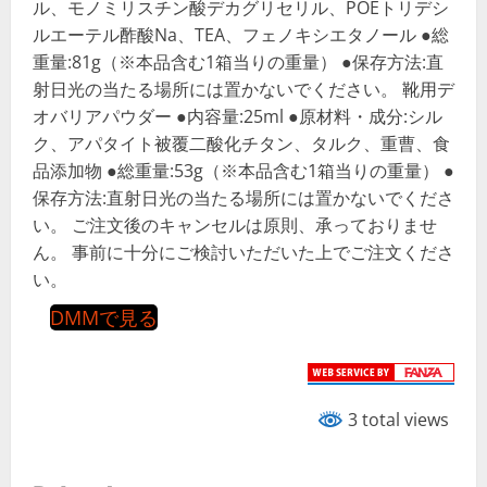
ル、モノミリスチン酸デカグリセリル、POEトリデシ
ルエーテル酢酸Na、TEA、フェノキシエタノール ●総
重量:81g（※本品含む1箱当りの重量） ●保存方法:直
射日光の当たる場所には置かないでください。 靴用デ
オバリアパウダー ●内容量:25ml ●原材料・成分:シル
ク、アパタイト被覆二酸化チタン、タルク、重曹、食
品添加物 ●総重量:53g（※本品含む1箱当りの重量） ●
保存方法:直射日光の当たる場所には置かないでくださ
い。 ご注文後のキャンセルは原則、承っておりませ
ん。 事前に十分にご検討いただいた上でご注文くださ
い。
DMMで見る
3 total views