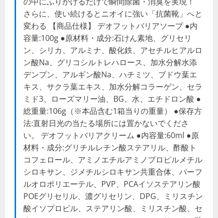
の中にふりかけるだけで瞬間除菌・消臭を実現！
さらに、使い続けるとニオイに強い「抗菌靴」へと
変わる 【商品仕様】 デオフットバリアソープ ●内
容量:100g ●原材料・成分:石けん素地、グリセリ
ン、シリカ、アルミナ、酸化鉄、アセチルヒアルロ
ン酸Na、グリコシルトレハロース、加水分解水添
デンプン、アルギン酸Na、ハチミツ、ブドウ葉エ
キス、サクラ葉エキス、加水分解コラーゲン、セラ
ミド3、ローズマリー油、BG、水、エチドロン酸 ●
総重量:106g（※本品含む1箱当りの重量） ●保存方
法:直射日光の当たる場所には置かないでくださ
い。 デオフットバリアクリーム ●内容量:60ml ●原
材料・成分:グリチルレチン酸ステアリル、酢酸ト
コフェロール、アミノエチルアミノプロピルメチル
シロキサン、ジメチルシロキサン共重合体、パーフ
ルオロポリエーテル、PVP、PCAイソステアリン酸
POEグリセリル、濃グリセリン、DPG、ミリスチン
酸イソプロピル、ステアリン酸、ミリスチン酸、セ