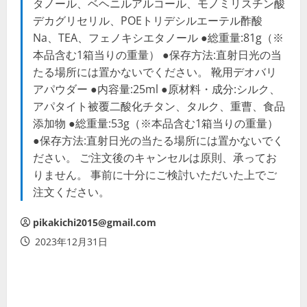
タノール、ベヘニルアルコール、モノミリスチン酸
デカグリセリル、POEトリデシルエーテル酢酸
Na、TEA、フェノキシエタノール ●総重量:81g（※
本品含む1箱当りの重量） ●保存方法:直射日光の当
たる場所には置かないでください。 靴用デオバリ
アパウダー ●内容量:25ml ●原材料・成分:シルク、
アパタイト被覆二酸化チタン、タルク、重曹、食品
添加物 ●総重量:53g（※本品含む1箱当りの重量）
●保存方法:直射日光の当たる場所には置かないでく
ださい。 ご注文後のキャンセルは原則、承ってお
りません。 事前に十分にご検討いただいた上でご
注文ください。
pikakichi2015@gmail.com
2023年12月31日