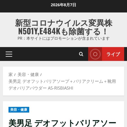
コ
2026年8月7日
ン
テ
新型コロナウイルス変異株
ン
N501Y,E484Kも除菌する！
ツ
に
PR：本サイトにはプロモーションが含まれています
ス
キ
ライブ
プ
ッ
ラ
プ
イ
し
家
美容・健康
マ
ま
美男足 デオフットバリアソープ＋バリアクリーム＋靴用
リ
す
デオバリアパウダー AS-RISBIASHI
メ
ニ
ュ
美容・健康
ー
美男足 デオフットバリアソー