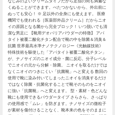
なじみのよいクリームタイプだから足指の間も満遍な
くぬることができます。べたつかないから、外出前に
ぬっても安心！ ※ 足以外の全身にも使えます。 医療
機関でも使われる［医薬部外品クリーム］だからニオ
イの原因となる菌から完全ブロック！ いつ脱いでも清
潔な男足に 【靴用デオバリアパウダーの特徴】 アパ
タイト被覆二酸化チタン配合で靴の中を除菌＆消臭＆
抗菌 世界最高水準ナノテクノロジー《光触媒技術》
特殊技術を駆使した「アパタイト被覆二酸化チタン」
が、ナノサイズのニオイ成分・菌に反応。分子レベル
でニオイの元から分解・除菌。 ニオイを取るだけでは
なくニオイのつきにくい「抗菌靴」へと変える 数回の
使用で靴に染み付いてしまったニオイを消臭するだけ
ではなく除菌・抗菌化することで靴そのものをニオイ
に強い「抗菌靴」へと変えます。 型・素材・色どんな
靴にも使用できるパウダータイプ さらさら、さっぱり
の使用感で「ムレ」を防ぎます。ナノサイズの微粒子
が素材を傷付けることなく、靴本来の色をそのままに