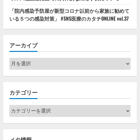
「院内感染予防屋が新型コロナ以前から家族に勧めて
いる５つの感染対策」 #SNS医療のカタチONLINE vol.37
アーカイブ
ア
ー
カ
イ
カテゴリー
ブ
カ
テ
ゴ
リ
メタ情報
ー