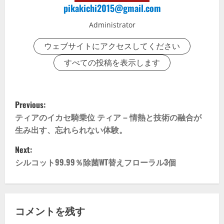
pikakichi2015@gmail.com
Administrator
ウェブサイトにアクセスしてください
すべての投稿を表示します
P
Previous:
o
ティアのイカセ騎乗位 ティア – 情熱と技術の融合が
生み出す、忘れられない体験。
s
Next:
t
シルコット99.99％除菌WT替えフローラル3個
n
a
コメントを残す