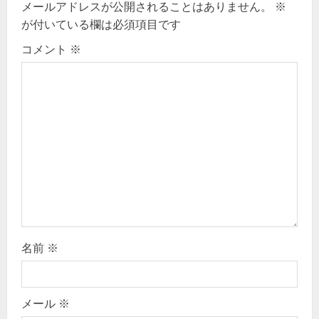
v
メールアドレスが公開されることはありません。
※
が付いている欄は必須項目です
i
コメント
※
g
a
t
i
o
n
名前
※
メール
※