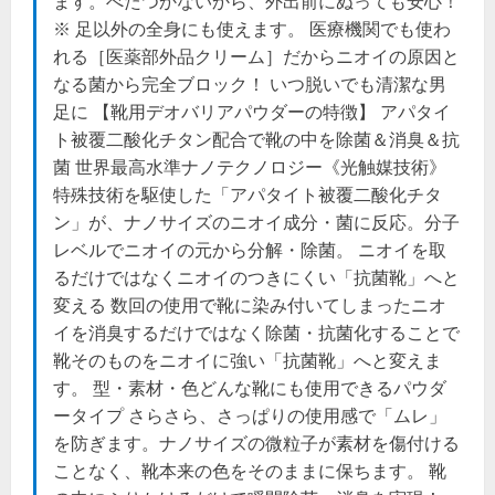
ます。べたつかないから、外出前にぬっても安心！
※ 足以外の全身にも使えます。 医療機関でも使わ
れる［医薬部外品クリーム］だからニオイの原因と
なる菌から完全ブロック！ いつ脱いでも清潔な男
足に 【靴用デオバリアパウダーの特徴】 アパタイ
ト被覆二酸化チタン配合で靴の中を除菌＆消臭＆抗
菌 世界最高水準ナノテクノロジー《光触媒技術》
特殊技術を駆使した「アパタイト被覆二酸化チタ
ン」が、ナノサイズのニオイ成分・菌に反応。分子
レベルでニオイの元から分解・除菌。 ニオイを取
るだけではなくニオイのつきにくい「抗菌靴」へと
変える 数回の使用で靴に染み付いてしまったニオ
イを消臭するだけではなく除菌・抗菌化することで
靴そのものをニオイに強い「抗菌靴」へと変えま
す。 型・素材・色どんな靴にも使用できるパウダ
ータイプ さらさら、さっぱりの使用感で「ムレ」
を防ぎます。ナノサイズの微粒子が素材を傷付ける
ことなく、靴本来の色をそのままに保ちます。 靴