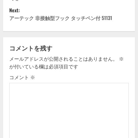
s
Next:
t
アーテック 非接触型フック タッチペン付 51131
n
a
コメントを残す
v
メールアドレスが公開されることはありません。
※
が付いている欄は必須項目です
i
コメント
※
g
a
t
i
o