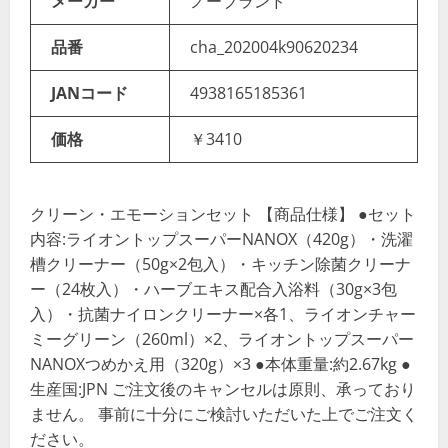
メーカー
ノーブランド
品番
cha_202004k90620234
JANコード
4938165185361
価格
￥3410
クリーン・エモーションセット 【商品仕様】 ●セット
内容:ライオントップスーパーNANOX（420g）・洗濯
槽クリーナー（50g×2包入）・キッチン除菌クリーナ
ー（24枚入）・ハーブエキス配合入浴料（30g×3包
入）・抗菌ナイロンクリーナー×各1、ライオンチャー
ミーグリーン（260ml）×2、ライオントップスーパー
NANOXつめかえ用（320g）×3 ●本体重量:約2.67kg ●
生産国:JPN ご注文後のキャンセルは原則、承っており
ません。 事前に十分にご検討いただいた上でご注文く
ださい。