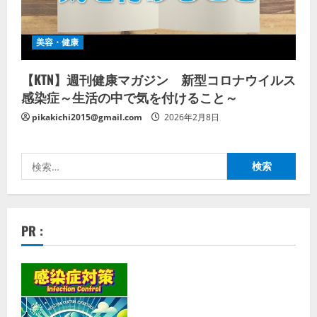
美容・健康
【KTN】週刊健康マガジン 新型コロナウイルス
感染症～生活の中で気を付けること～
pikakichi2015@gmail.com
2026年2月8日
検
索:
PR :