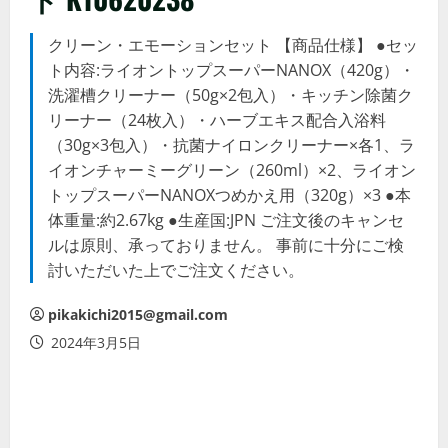
クリーン・エモーションセット 【商品仕様】 ●セッ
ト内容:ライオントップスーパーNANOX（420g）・
洗濯槽クリーナー（50g×2包入）・キッチン除菌ク
リーナー（24枚入）・ハーブエキス配合入浴料
（30g×3包入）・抗菌ナイロンクリーナー×各1、ラ
イオンチャーミーグリーン（260ml）×2、ライオン
トップスーパーNANOXつめかえ用（320g）×3 ●本
体重量:約2.67kg ●生産国:JPN ご注文後のキャンセ
ルは原則、承っておりません。 事前に十分にご検
討いただいた上でご注文ください。
pikakichi2015@gmail.com
2024年3月5日