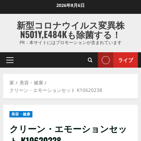
コ
2026年8月6日
ン
テ
新型コロナウイルス変異株
ン
N501Y,E484Kも除菌する！
ツ
に
PR：本サイトにはプロモーションが含まれています
ス
キ
ライブ
プ
ッ
ラ
プ
イ
し
家
美容・健康
マ
ま
クリーン・エモーションセット K10620238
リ
す
メ
ニ
美容・健康
ュ
ー
クリーン・エモーションセッ
ト K10620238