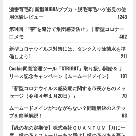
濃密育毛剤 新型BUBKAブブカ・脱毛薄毛ハゲ必見の使
用体験レビュー
1243
第14回「“密”を避けて集団感染防止」｜新型コロナ一
口メモ
402
新型コロナウイルス対策には、タンク入り除菌水を準
備しよう!
211
Cookie同意管理ツール「STRIGHT」取り扱い開始＆リ
リース記念キャンペーン【ムームードメイン】
101
「新型コロナウイルス感染症に関する市長からのメッ
セージ（令和４年１月20日）」
70
ムームードメインがつながらない？問題解決のステッ
プを簡単解説！
63
【緑の花の定期便】株式会社ＱＵＡＮＴＵＭ【月に一
度、緑の花とストーリーをお届け】緑の花がある暮ら