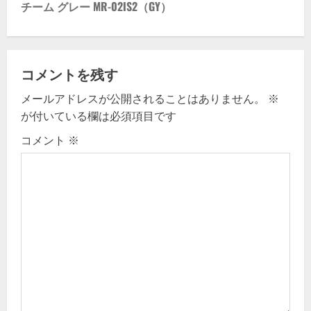
チーム グレー MR-02IS2（GY）
n
a
v
コメントを残す
メールアドレスが公開されることはありません。
※
i
が付いている欄は必須項目です
g
コメント
※
a
t
i
o
n