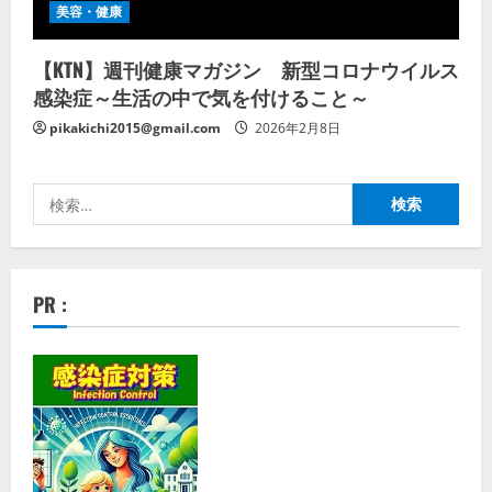
美容・健康
【KTN】週刊健康マガジン 新型コロナウイルス
感染症～生活の中で気を付けること～
pikakichi2015@gmail.com
2026年2月8日
検
索:
PR :