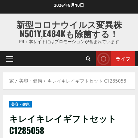
コ
2026年8月10日
ン
テ
新型コロナウイルス変異株
ン
N501Y,E484Kも除菌する！
ツ
に
PR：本サイトにはプロモーションが含まれています
ス
キ
ライブ
プ
ッ
ラ
プ
イ
し
家
美容・健康
キレイキレイギフトセット C1285058
マ
ま
リ
す
メ
美容・健康
ニ
ュ
キレイキレイギフトセット
ー
C1285058