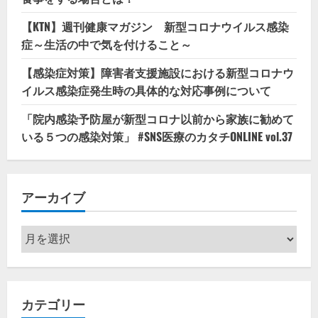
【KTN】週刊健康マガジン 新型コロナウイルス感染
症～生活の中で気を付けること～
【感染症対策】障害者支援施設における新型コロナウ
イルス感染症発生時の具体的な対応事例について
「院内感染予防屋が新型コロナ以前から家族に勧めて
いる５つの感染対策」 #SNS医療のカタチONLINE vol.37
アーカイブ
ア
ー
カ
イ
カテゴリー
ブ