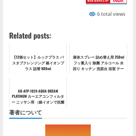
6 total views
Related posts:
【12個セット】ルックプラス バ
液体スプレー 詰め替え用 250ml
スタブクレンジング 銀イオンプ
フッ素入り 除菌 アルコール 水
ラス 詰替 800ml
回り キッチン 洗面台 浴室 テー
ブル クリーナー
AD-AFP-1024 AQUA DREAM
PLATINUM カーエアコンフィルタ
ー ニッサン用 （銀イオンで抗菌
効果） 除塵/脱臭/風量効果
著者について