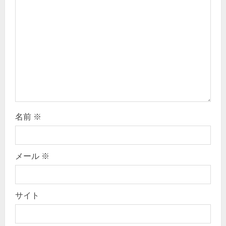
a
t
i
o
n
名前
※
メール
※
サイト