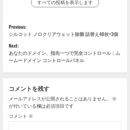
すべての投稿を表示します
P
Previous:
o
シルコット ノロクリアウェット除菌 詰替え40枚×3個
Next:
s
あなたのドメイン、指先一つで完全コントロール：ム
t
ームードメイン コントロールパネル
n
a
コメントを残す
v
メールアドレスが公開されることはありません。
※
が付いている欄は必須項目です
i
コメント
※
g