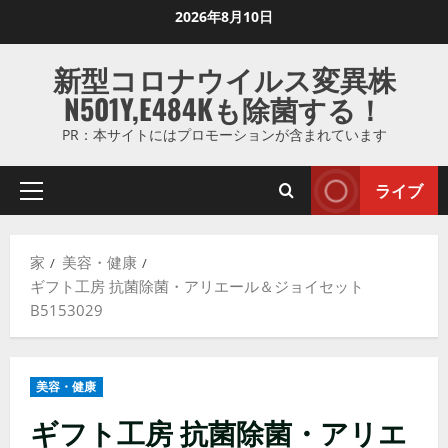
コ
2026年8月10日
ン
テ
新型コロナウイルス変異株
ン
N501Y,E484Kも除菌する！
ツ
に
PR：本サイトにはプロモーションが含まれています
ス
キ
ライブ
プ
ッ
ラ
プ
イ
し
家
美容・健康
マ
ま
ギフト工房 抗菌除菌・アリエール＆ジョイセット
リ
す
B5153029
メ
ニ
ュ
美容・健康
ー
ギフト工房 抗菌除菌・アリエ