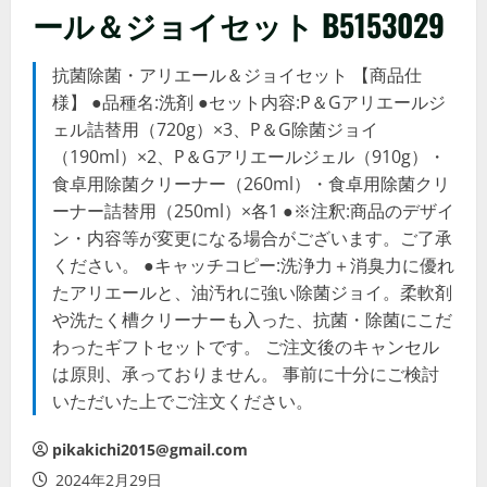
ール＆ジョイセット B5153029
抗菌除菌・アリエール＆ジョイセット 【商品仕
様】 ●品種名:洗剤 ●セット内容:P＆Gアリエールジ
ェル詰替用（720g）×3、P＆G除菌ジョイ
（190ml）×2、P＆Gアリエールジェル（910g）・
食卓用除菌クリーナー（260ml）・食卓用除菌クリ
ーナー詰替用（250ml）×各1 ●※注釈:商品のデザイ
ン・内容等が変更になる場合がございます。ご了承
ください。 ●キャッチコピー:洗浄力＋消臭力に優れ
たアリエールと、油汚れに強い除菌ジョイ。柔軟剤
や洗たく槽クリーナーも入った、抗菌・除菌にこだ
わったギフトセットです。 ご注文後のキャンセル
は原則、承っておりません。 事前に十分にご検討
いただいた上でご注文ください。
pikakichi2015@gmail.com
2024年2月29日