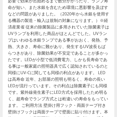
必要で効果が出始めるまで数分かかったり、ランプ寿
命が短い、また水銀を含むため環境に悪影響を及ぼす
などの問題がありました。（2020年から水銀を使用す
る機器の製造・輸入は規制の対象になります。）※経
済産業省 従来の除菌製品に多用されていた除菌素子は
UVランプを利用した商品がほとんどでした。UVラン
プはいわゆる水銀ランプである事がおおく、発熱、予
熱、大きさ、寿命に難があり、発生するUV波長もば
らつきがあり、除菌効果が不安定であることが多かっ
たです。LEDが小型で低消費電力、しかも長寿命であ
る事は一般家庭の照明器具で広く認知されているのと
同様にUV-Cに関しても同様の利点があります。 LED
は高寿命 近年、お部屋の照明も明るく、寿命の長い
LEDが流行っています。その利点は除菌素子にも同様
です。紫外線発生素子にLED方式を採用したため明る
く、超寿命でランプ方式とは桁違いの寿命をもってい
ます。 ご利用方法 壁掛け用フック・両面テープ付き
壁掛けフックは両面テープで壁面に貼り付けます。本