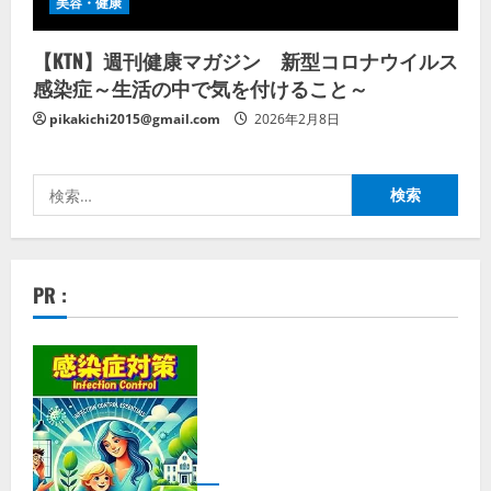
美容・健康
【KTN】週刊健康マガジン 新型コロナウイルス
感染症～生活の中で気を付けること～
pikakichi2015@gmail.com
2026年2月8日
検
索:
PR :