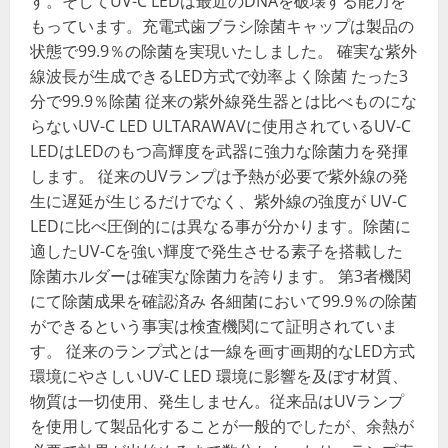
す。そしてUV-C LEDは最近のDNAを破壊する能力を
もっています。充電式歯ブラシ除菌キャップは製品の
状態で99.9％の除菌を実現いたしました。 確実な紫外
線波長が生成できるLED方式で効率よく除菌 たった3
分で99.9％除菌 従来の紫外線発生器とは比べものにな
らないUV-C LED ULTARAWAVに使用されているUV-C
LEDはLEDのもつ高輝度を武器に強力な除菌力を発揮
します。 従来のUVランプは予熱が必要で紫外線の発
生に遅延が生じるだけでなく、紫外線の強度が UV-C
LEDに比べ圧倒的には異なる事が分かります。除菌に
適したUV-Cを強い輝度で発生させる素子を搭載した
除菌ホルダーは確実な除菌力を誇ります。 第3者機関
にて除菌成果を確認済み 各細菌において99.9％の除菌
ができるという事実は検査機関にて証明されていま
す。 従来のランプ式とは一線を画す画期的なLED方式
環境にやさしいUV-C LED 環境に影響を及ぼす材質、
物質は一切使用、発生しません。従来品はUVランプ
を使用して製品化することが一般的でしたが、余熱が