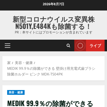
コ
2026年8月7日
ン
テ
新型コロナウイルス変異株
ン
N501Y,E484Kも除菌する！
ツ
に
PR：本サイトにはプロモーションが含まれています
ス
キ
ライブ
プ
ッ
ラ
プ
イ
し
家
美容・健康
マ
ま
MEDIK 99.9％の除菌ができる 壁掛け用充電式歯ブラシ
リ
す
除菌ホルダー ピンク MDK-TS04PK
メ
ニ
ュ
美容・健康
ー
MEDIK 99.9％の除菌ができる