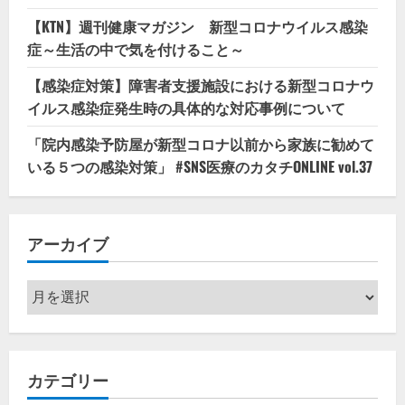
【KTN】週刊健康マガジン 新型コロナウイルス感染
症～生活の中で気を付けること～
【感染症対策】障害者支援施設における新型コロナウ
イルス感染症発生時の具体的な対応事例について
「院内感染予防屋が新型コロナ以前から家族に勧めて
いる５つの感染対策」 #SNS医療のカタチONLINE vol.37
アーカイブ
ア
ー
カ
イ
カテゴリー
ブ