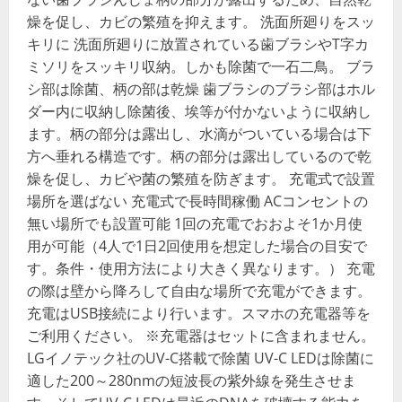
燥を促し、カビの繁殖を抑えます。 洗面所廻りをスッ
キリに 洗面所廻りに放置されている歯ブラシやT字カ
ミソリをスッキリ収納。しかも除菌で一石二鳥。 ブラ
シ部は除菌、柄の部は乾燥 歯ブラシのブラシ部はホル
ダー内に収納し除菌後、埃等が付かないように収納し
ます。柄の部分は露出し、水滴がついている場合は下
方へ垂れる構造です。柄の部分は露出しているので乾
燥を促し、カビや菌の繁殖を防ぎます。 充電式で設置
場所を選ばない 充電式で長時間稼働 ACコンセントの
無い場所でも設置可能 1回の充電でおおよそ1か月使
用が可能（4人で1日2回使用を想定した場合の目安で
す。条件・使用方法により大きく異なります。） 充電
の際は壁から降ろして自由な場所で充電ができます。
充電はUSB接続により行います。スマホの充電器等を
ご利用ください。 ※充電器はセットに含まれません。
LGイノテック社のUV-C搭載で除菌 UV-C LEDは除菌に
適した200～280nmの短波長の紫外線を発生させま