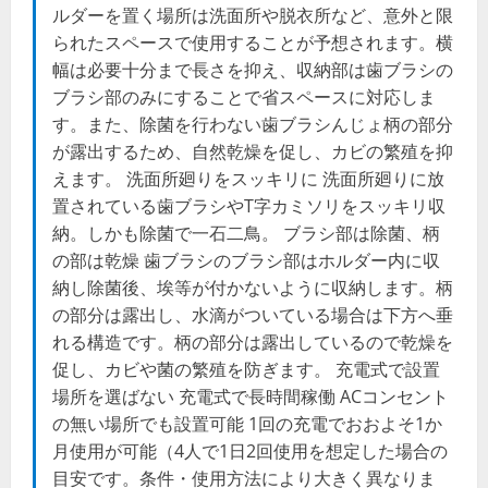
ルダーを置く場所は洗面所や脱衣所など、意外と限
られたスペースで使用することが予想されます。横
幅は必要十分まで長さを抑え、収納部は歯ブラシの
ブラシ部のみにすることで省スペースに対応しま
す。また、除菌を行わない歯ブラシんじょ柄の部分
が露出するため、自然乾燥を促し、カビの繁殖を抑
えます。 洗面所廻りをスッキリに 洗面所廻りに放
置されている歯ブラシやT字カミソリをスッキリ収
納。しかも除菌で一石二鳥。 ブラシ部は除菌、柄
の部は乾燥 歯ブラシのブラシ部はホルダー内に収
納し除菌後、埃等が付かないように収納します。柄
の部分は露出し、水滴がついている場合は下方へ垂
れる構造です。柄の部分は露出しているので乾燥を
促し、カビや菌の繁殖を防ぎます。 充電式で設置
場所を選ばない 充電式で長時間稼働 ACコンセント
の無い場所でも設置可能 1回の充電でおおよそ1か
月使用が可能（4人で1日2回使用を想定した場合の
目安です。条件・使用方法により大きく異なりま