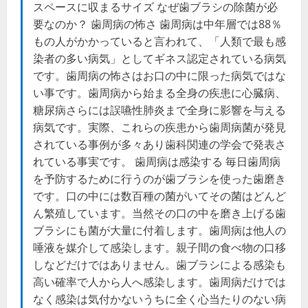
スペースに収まるサイズ なぜ歯ブラシの除菌が必
要なのか？ 歯周病の怖さ 歯周病は中年層では88％
もの人がかかっていると言われて、「人類で最も感
染者の多い病気」としてギネス認定されている病気
です。歯周病の怖さはお口の中に限った病気ではな
い事です。歯周病から始まる全身の疾患に心臓病、
糖尿病さらには誤嚥性肺炎まで全身に影響を与える
病気です。実際、これらの疾患から歯周病菌が発見
されている事例が多々あり歯科関連の学会で発表さ
れている事実です。 歯周病は感染する 毎日歯周病
を予防するために行うのが歯ブラシを使った歯磨き
です。口の中には数百種の菌がいてその菌はどんど
ん繁殖しています。当然その口の中を磨き上げる歯
ブラシにも菌が大量に付着します。歯周病は他人の
唾液を媒介して感染します。親子間の食べ物の口移
しなどだけではありません。歯ブラシによる感染も
高い確率で人から人へ感染します。歯周病だけでは
なく感染は気付かないうちに全く心当たりのない病