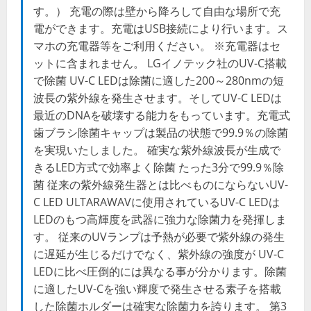
す。） 充電の際は壁から降ろして自由な場所で充
電ができます。充電はUSB接続により行います。ス
マホの充電器等をご利用ください。 ※充電器はセ
ットに含まれません。 LGイノテック社のUV-C搭載
で除菌 UV-C LEDは除菌に適した200～280nmの短
波長の紫外線を発生させます。そしてUV-C LEDは
最近のDNAを破壊する能力をもっています。充電式
歯ブラシ除菌キャップは製品の状態で99.9％の除菌
を実現いたしました。 確実な紫外線波長が生成で
きるLED方式で効率よく除菌 たった3分で99.9％除
菌 従来の紫外線発生器とは比べものにならないUV-
C LED ULTARAWAVに使用されているUV-C LEDは
LEDのもつ高輝度を武器に強力な除菌力を発揮しま
す。 従来のUVランプは予熱が必要で紫外線の発生
に遅延が生じるだけでなく、紫外線の強度が UV-C
LEDに比べ圧倒的には異なる事が分かります。除菌
に適したUV-Cを強い輝度で発生させる素子を搭載
した除菌ホルダーは確実な除菌力を誇ります。 第3