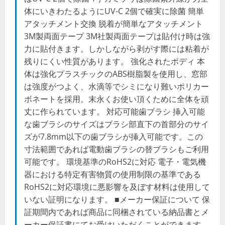
体にいきわたるようにUV-C 2個で確実に除菌 簡単
アタッチメント交換 脱着が簡単なアタッチメント
3M製両面テープ 3M社製両面テープは貼付け時は強
力に貼付きます。しかしながら剥がす際には粘着が
残りにくい性質があります。 強化されたボディ 本
体は強化プラスチックのABS樹脂製を使用し、窓部
は強度がつよく、水滴等でシミになり難いポリカー
ボネートを採用。末永くお使い頂くために全体を頑
丈に作られています。 対応可能歯ブラシ 挿入可能
な歯ブラシのサイズはブラシ部直下の首部分のサイ
ズが7.8mm以下の歯ブラシが挿入可能です。この
寸法範囲であれば電動歯ブラシの替ブラシもご利用
可能です。 環境基準のRoHS2に対応 電子・電気機
器における特定有害物質の使用制限の基準である
RoHS2に対応環境に悪影響を及ぼす材料は使用して
いない証明になります。 ■メーカー保証について 保
証期間内であれば商品に同梱されている納品書とメ
ーカー保証書にてお受けいただくことができます。