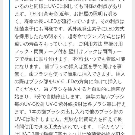
いるのと同様にUV-Cに関しても同様の利点があり
ます。 LEDは高寿命 近年、お部屋の照明も明る
く、寿命の長いLEDが流行っています。その利点は
除菌素子にも同様です。紫外線発生素子にLED方式
を採用したため明るく、超寿命でランプ方式とは桁
違いの寿命をもっています。 ご利用方法 壁掛け用
フック・両面テープ付き 壁掛けフックは両面テー
プで壁面に貼り付けます。本体はいつでも着脱可能
になります。 歯ブラシの挿入は蓋を手で開ける事
無く、歯ブラシを使って簡単に挿入できます。挿入
の際はブラシ部をUV-C LEDの方向に向けて挿入し
てください。歯ブラシを挿入すると自動的に除菌が
始まり、3分で自動停止します。 無駄の無いブラシ
毎のUV-C投射 UV-C 紫外線投射は各ブラシ毎に行え
ます。1本の歯ブラシの出し入れで他のブラシ部の
UV-Cは動作しません。無駄な消費電力を抑えて長
時間使用できる工夫がされています。 T字カミソリ
はUV-C 2個で除菌 T字カミソリは除菌紫外線が刃全