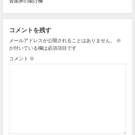
音楽界の架け橋
a
v
i
コメントを残す
g
メールアドレスが公開されることはありません。
※
が付いている欄は必須項目です
a
コメント
※
t
i
o
n