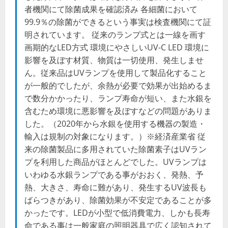
者機関にて除菌成果を確認済み 各細菌において
99.9％の除菌ができるという事実は検査機関にて証
明されています。 従来のランプ式とは一線を画す
画期的なLED方式 環境にやさしいUV-C LED 環境に
影響を及ぼす材質、物質は一切使用、発生しませ
ん。従来品はUVランプを使用して製品化すること
が一般的でしたが、余熱が必要で効果が出始めるま
で数分かかったり、ランプ寿命が短い、また水銀を
含むため環境に悪影響を及ぼすなどの問題がありま
した。（2020年から水銀を使用する機器の製造・
輸入は規制の対象になります。）※経済産業省 従
来の除菌製品に多用されていた除菌素子はUVラン
プを利用した商品がほとんどでした。UVランプは
いわゆる水銀ランプである事がおおく、発熱、予
熱、大きさ、寿命に難があり、発生するUV波長も
ばらつきがあり、除菌効果が不安定であることが多
かったです。LEDが小型で低消費電力、しかも長寿
命である事は一般家庭の照明器具で広く認知されて