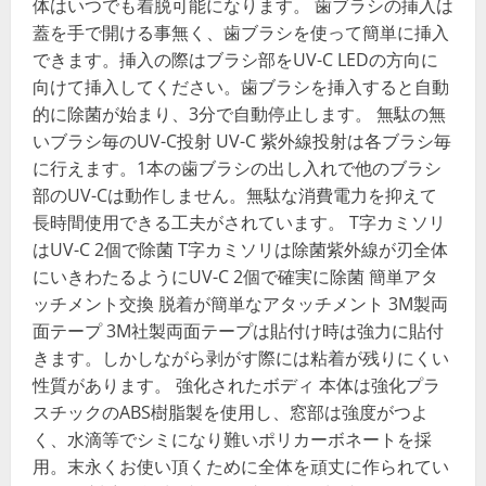
体はいつでも着脱可能になります。 歯ブラシの挿入は
蓋を手で開ける事無く、歯ブラシを使って簡単に挿入
できます。挿入の際はブラシ部をUV-C LEDの方向に
向けて挿入してください。歯ブラシを挿入すると自動
的に除菌が始まり、3分で自動停止します。 無駄の無
いブラシ毎のUV-C投射 UV-C 紫外線投射は各ブラシ毎
に行えます。1本の歯ブラシの出し入れで他のブラシ
部のUV-Cは動作しません。無駄な消費電力を抑えて
長時間使用できる工夫がされています。 T字カミソリ
はUV-C 2個で除菌 T字カミソリは除菌紫外線が刃全体
にいきわたるようにUV-C 2個で確実に除菌 簡単アタ
ッチメント交換 脱着が簡単なアタッチメント 3M製両
面テープ 3M社製両面テープは貼付け時は強力に貼付
きます。しかしながら剥がす際には粘着が残りにくい
性質があります。 強化されたボディ 本体は強化プラ
スチックのABS樹脂製を使用し、窓部は強度がつよ
く、水滴等でシミになり難いポリカーボネートを採
用。末永くお使い頂くために全体を頑丈に作られてい