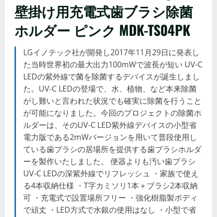
壁掛け用充電式歯ブラシ除菌
ホルダー ピンク MDK-TS04PK
LGイノテック社が開発し2017年11月29日に発表し
た当時世界初の最大出力100mWで波長が短い UV-C
LEDの紫外線で菌を除菌するデバイスが誕生しまし
た。UV-C LEDの登場で、水、植物、など本来除菌
がし難いと言われた状況でも確実に除菌を行うこと
が可能になりました。今回のプロジェクトの除菌ホ
ルダーは、そのUV-C LED紫外線デバイスの小型省
電力版である2mWバージョンを用いて普段使用し
ている歯ブラシの居場所を提供する歯ブラシホルダ
ーを製作いたしました。 便器よりも汚い歯ブラシ
UV-C LEDの深紫外線でリフレッシュ ・家族で使え
る4本収納仕様 ・T字カミソリ1本＋ブラシ2本収納
可 ・充電式で設置場所フリー ・強化樹脂製ボディ
で頑丈 ・LED方式で水銀の使用はなし ・小型で省