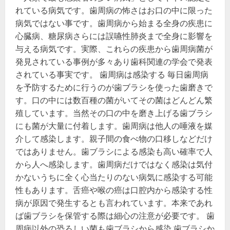
れている病気です。歯周病の怖さはお口の中に限った
病気ではない事です。歯周病から始まる全身の疾患に
心臓病、糖尿病さらには誤嚥性肺炎まで全身に影響を
与える病気です。実際、これらの疾患から歯周病菌が
発見されている事例が多々あり歯科関連の学会で発表
されている事実です。 歯周病は感染する 毎日歯周病
を予防するために行うのが歯ブラシを使った歯磨きで
す。口の中には数百種の菌がいてその菌はどんどん繁
殖しています。当然その口の中を磨き上げる歯ブラシ
にも菌が大量に付着します。歯周病は他人の唾液を媒
介して感染します。親子間の食べ物の口移しなどだけ
ではありません。歯ブラシによる感染も高い確率で人
から人へ感染します。歯周病だけではなく感染は気付
かないうちに全く心当たりのない病気に感染する可能
性もあります。舌癌や喉の癌は口腔内から感染する性
病が原因で発生するとも言われています。本来であれ
ば歯ブラシを保管する際は細心の注意が必要です。 歯
周病以外の恐ろしい菌も歯ブラシから感染 歯ブラシか