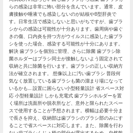
らの感染は非常に怖い部分を含んでいます。通常、皮
膚接触や唾液でも感染しないのが結核やB型肝炎で
す。日常生活で感染しないと思いがちですが、歯ブラ
シからの感染は可能性が十分あります。歯周病や歯ぐ
きの傷、口内炎を持つ方がウイルスに感染した歯ブラ
シを使った場合、感染する可能性が十分にあります。
解決 歯ブラシを個別に管理、さらに除菌 歯ブラシ除
菌ホルダーはブラシ同士が接触しないよう固定されて
収納と共に除菌を行います。歯ブラシの正しい収納方
法が確立されます。 想像以上に汚い歯ブラシ 普段何
気なく放置している歯ブラシも菌の溜まり場になって
いるかも… 設置に困らない小型軽量設計 省スペース対
応 小型軽量設計 しかも充電式 歯ブラシホルダーを置
く場所は洗面所や脱衣所など、意外と限られたスペー
スで使用することが予想されます。横幅は必要十分ま
で長さを抑え、収納部は歯ブラシのブラシ部のみにす
ることで省スペースに対応します。また、除菌を行わ
ない歯ブラシんじょ柄の部分が露出するため、自然乾