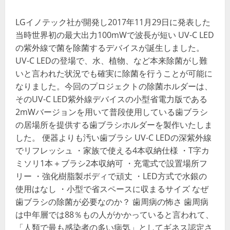
LGイノテック社が開発し2017年11月29日に発表した
当時世界初の最大出力100mWで波長が短い UV-C LED
の紫外線で菌を除菌するデバイスが誕生しました。
UV-C LEDの登場で、水、植物、など本来除菌がし難
いと言われた状況でも確実に除菌を行うことが可能に
なりました。今回のプロジェクトの除菌ホルダーは、
そのUV-C LED紫外線デバイスの小型省電力版である
2mWバージョンを用いて普段使用している歯ブラシ
の居場所を提供する歯ブラシホルダーを製作いたしま
した。 便器よりも汚い歯ブラシ UV-C LEDの深紫外線
でリフレッシュ ・家族で使える4本収納仕様 ・T字カ
ミソリ1本＋ブラシ2本収納可 ・充電式で設置場所フ
リー ・強化樹脂製ボディで頑丈 ・LED方式で水銀の
使用はなし ・小型で省スペースに収まるサイズ なぜ
歯ブラシの除菌が必要なのか？ 歯周病の怖さ 歯周病
は中年層では88％もの人がかかっていると言われて、
「人類で最も感染者の多い病気」としてギネス認定さ