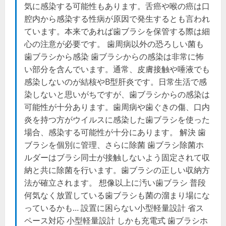
気に感染する可能性もあります。舌癌や喉の癌は口
腔内から感染する性病が原因で発生するとも言われ
ています。本来であれば歯ブラシを保管する際は細
心の注意が必要です。 歯周病以外の恐ろしい菌も
歯ブラシから感染 歯ブラシからの感染は非常に怖
い部分を含んでいます。通常、皮膚接触や唾液でも
感染しないのが結核やB型肝炎です。日常生活で感
染しないと思いがちですが、歯ブラシからの感染は
可能性が十分あります。歯周病や歯ぐきの傷、口内
炎を持つ方がウイルスに感染した歯ブラシを使った
場合、感染する可能性が十分にあります。 解決 歯
ブラシを個別に管理、さらに除菌 歯ブラシ除菌ホ
ルダーはブラシ同士が接触しないよう固定されて収
納と共に除菌を行います。歯ブラシの正しい収納方
法が確立されます。 想像以上に汚い歯ブラシ 普段
何気なく放置している歯ブラシも菌の溜まり場にな
っているかも… 設置に困らない小型軽量設計 省ス
ペース対応 小型軽量設計 しかも充電式 歯ブラシホ