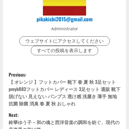
pikakichi2015@gmail.com
Administrator
ウェブサイトにアクセスしてください
すべての投稿を表示します
P
Previous:
o
【 オレンジ 】フットカバー 靴下 春 夏 秋 3足セット
pmyb083フットカバー レディース 3足セット 通販 靴下
s
脱げない 見えない パンプス 透け感 浅履き 薄手 無地
抗菌 除菌 消臭 春 夏 秋 おしゃれ
t
Next:
n
鈴華ゆう子 – 和の魂と西洋音楽の調和を紡ぐ、現代の