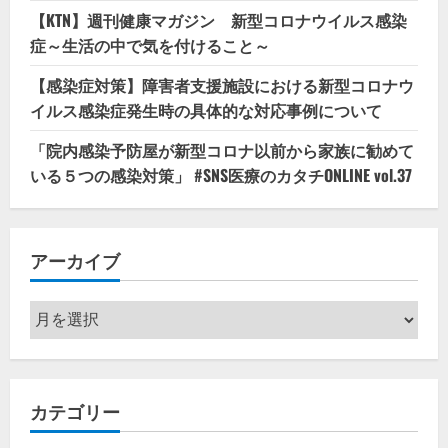
【KTN】週刊健康マガジン 新型コロナウイルス感染
症～生活の中で気を付けること～
【感染症対策】障害者支援施設における新型コロナウ
イルス感染症発生時の具体的な対応事例について
「院内感染予防屋が新型コロナ以前から家族に勧めて
いる５つの感染対策」 #SNS医療のカタチONLINE vol.37
アーカイブ
ア
ー
カ
イ
カテゴリー
ブ