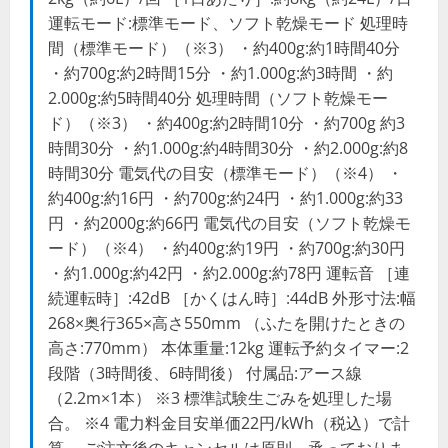
運転モード:標準モード、ソフト乾燥モード 処理時
間（標準モード）（※3） ・約400g:約1時間40分
・約700g:約2時間15分 ・約1.000g:約3時間 ・約
2.000g:約5時間40分 処理時間（ソフト乾燥モー
ド）（※3） ・約400g:約2時間10分 ・約700g 約3
時間30分 ・約1.000g:約4時間30分 ・約2.000g:約8
時間30分 電気代の目安（標準モード）（※4） ・
約400g:約16円 ・約700g:約24円 ・約1.000g:約33
円 ・約2000g:約66円 電気代の目安（ソフト乾燥モ
ード）（※4） ・約400g:約19円 ・約700g:約30円
・約1.000g:約42円 ・約2.000g:約78円 運転音 ［連
続運転時］:42dB ［かくはん時］:44dB 外形寸法:幅
268×奥行365×高さ550mm （ふたを開けたときの
高さ:770mm） 本体重量:12kg 運転予約タイマー:2
段階（3時間後、6時間後） 付属品:アース線
（2.2m×1本） ※3 標準試験生ごみを処理した場
合。 ※4 電力料金目安単価22円/kWh（税込）で計