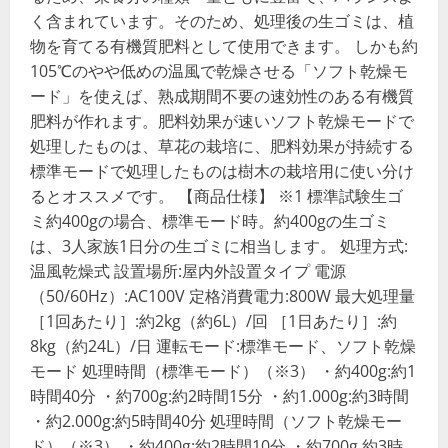
く含まれています。そのため、処理後の生ゴミは、植
物を育てる有機質肥料として使用できます。 しかも約
105℃のやや低めの温風で乾燥させる「ソフト乾燥モ
ード」を使えば、熟成期間不要の速効性のある有機質
肥料が作れます。肥料効果が速いソフト乾燥モードで
処理したものは、草花の栽培に、肥料効果が持続する
標準モードで処理したものは樹木の栽培用に使い分け
るとオススメです。 【商品仕様】 ※1 標準試験生ゴ
ミ約400gの場合、標準モード時。約400gの生ゴミ
は、3人家族1日分の生ゴミに相当します。 処理方式:
温風乾燥式 設置場所:屋内外設置タイプ 電源
（50/60Hz）:AC100V 定格消費電力:800W 最大処理量
［1回あたり］:約2kg（約6L）/回 ［1日あたり］:約
8kg（約24L）/日 運転モード:標準モード、ソフト乾燥
モード 処理時間（標準モード）（※3） ・約400g:約1
時間40分 ・約700g:約2時間15分 ・約1.000g:約3時間
・約2.000g:約5時間40分 処理時間（ソフト乾燥モー
ド）（※3） ・約400g:約2時間10分 ・約700g 約3時