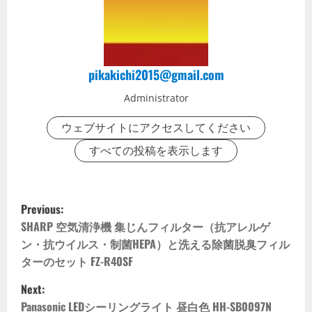
pikakichi2015@gmail.com
Administrator
ウェブサイトにアクセスしてください
すべての投稿を表示します
P
Previous:
o
SHARP 空気清浄機 集じんフィルター（抗アレルゲ
ン・抗ウイルス・制菌HEPA）と洗える除菌脱臭フィル
s
ターのセット FZ-R40SF
t
Next:
Panasonic LEDシーリングライト 昼白色 HH-SB0097N