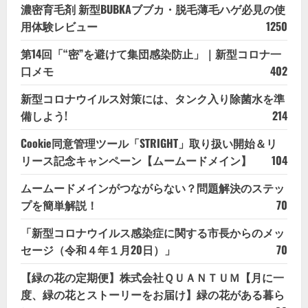
濃密育毛剤 新型BUBKAブブカ・脱毛薄毛ハゲ必見の使
用体験レビュー
1250
第14回「“密”を避けて集団感染防止」｜新型コロナ一
口メモ
402
新型コロナウイルス対策には、タンク入り除菌水を準
備しよう!
214
Cookie同意管理ツール「STRIGHT」取り扱い開始＆リ
リース記念キャンペーン【ムームードメイン】
104
ムームードメインがつながらない？問題解決のステッ
プを簡単解説！
70
「新型コロナウイルス感染症に関する市長からのメッ
セージ（令和４年１月20日）」
70
【緑の花の定期便】株式会社ＱＵＡＮＴＵＭ【月に一
度、緑の花とストーリーをお届け】緑の花がある暮ら