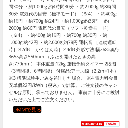
間30分 ・約1.000g:約4時間30分 ・約2.000g:約8時間
30分 電気代の目安（標準モード）（※4） ・約400g:
約16円 ・約700g:約24円 ・約1.000g:約33円 ・約
2000g:約66円 電気代の目安（ソフト乾燥モード）
（※4） ・約400g:約19円 ・約700g:約30円 ・約
1.000g:約42円 ・約2.000g:約78円 運転音 ［連続運転
時］:42dB ［かくはん時］:44dB 外形寸法:幅268×奥行
365×高さ550mm （ふたを開けたときの高
さ:770mm） 本体重量:12kg 運転予約タイマー:2段階
（3時間後、6時間後） 付属品:アース線（2.2m×1本）
※3 標準試験生ごみを処理した場合。 ※4 電力料金目
安単価22円/kWh（税込）で計算。 ご注文後のキャン
セルは原則、承っておりません。 事前に十分にご検討
いただいた上でご注文ください。
DMMで見る