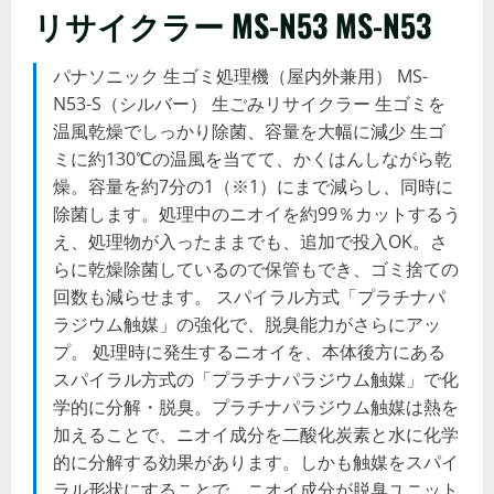
リサイクラー MS-N53 MS-N53
パナソニック 生ゴミ処理機（屋内外兼用） MS-
N53-S（シルバー） 生ごみリサイクラー 生ゴミを
温風乾燥でしっかり除菌、容量を大幅に減少 生ゴ
ミに約130℃の温風を当てて、かくはんしながら乾
燥。容量を約7分の1（※1）にまで減らし、同時に
除菌します。処理中のニオイを約99％カットするう
え、処理物が入ったままでも、追加で投入OK。さ
らに乾燥除菌しているので保管もでき、ゴミ捨ての
回数も減らせます。 スパイラル方式「プラチナパ
ラジウム触媒」の強化で、脱臭能力がさらにアッ
プ。 処理時に発生するニオイを、本体後方にある
スパイラル方式の「プラチナパラジウム触媒」で化
学的に分解・脱臭。プラチナパラジウム触媒は熱を
加えることで、ニオイ成分を二酸化炭素と水に化学
的に分解する効果があります。しかも触媒をスパイ
ラル形状にすることで、ニオイ成分が脱臭ユニット