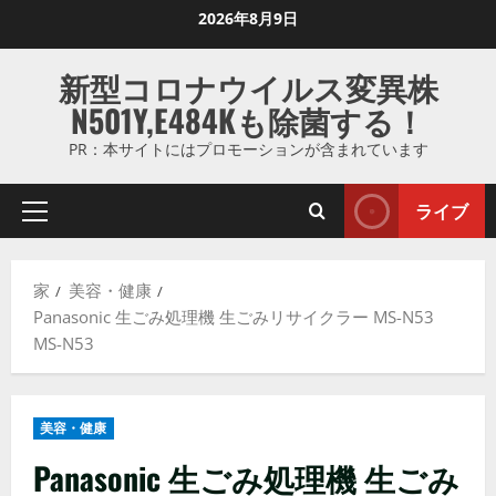
コ
2026年8月9日
ン
テ
新型コロナウイルス変異株
ン
N501Y,E484Kも除菌する！
ツ
に
PR：本サイトにはプロモーションが含まれています
ス
キ
ライブ
プ
ッ
ラ
プ
イ
し
家
美容・健康
マ
ま
Panasonic 生ごみ処理機 生ごみリサイクラー MS-N53
リ
す
MS-N53
メ
ニ
ュ
美容・健康
ー
Panasonic 生ごみ処理機 生ごみ