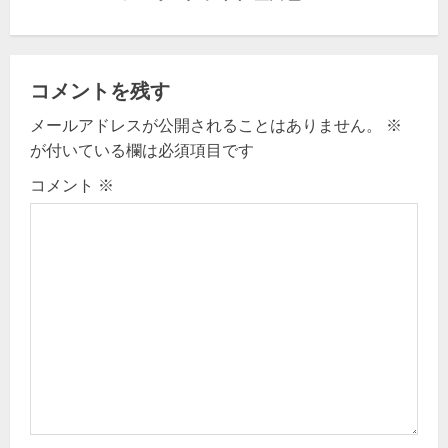
n
a
v
コメントを残す
メールアドレスが公開されることはありません。
※
i
が付いている欄は必須項目です
g
コメント
※
a
t
i
o
n