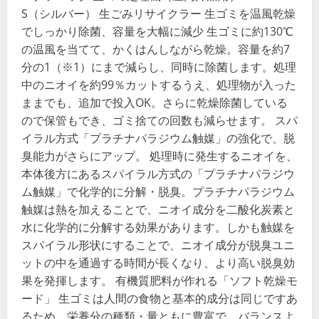
S（シルバー） 生ごみリサイクラー 生ゴミを温風乾燥
でしっかり除菌、容量を大幅に減少 生ゴミに約130℃
の温風を当てて、かくはんしながら乾燥。容量を約7
分の1（※1）にまで減らし、同時に除菌します。処理
中のニオイを約99％カットするうえ、処理物が入った
ままでも、追加で投入OK。さらに乾燥除菌している
ので保管もでき、ゴミ捨ての回数も減らせます。 スパ
イラル方式「プラチナパラジウム触媒」の強化で、脱
臭能力がさらにアップ。 処理時に発生するニオイを、
本体後方にあるスパイラル方式の「プラチナパラジウ
ム触媒」で化学的に分解・脱臭。プラチナパラジウム
触媒は熱を加えることで、ニオイ成分を二酸化炭素と
水に化学的に分解する効果があります。しかも触媒を
スパイラル形状にすることで、ニオイ成分が脱臭ユニ
ットの中を通過する時間が長くなり、より高い脱臭効
果を発揮します。 有機質肥料が作れる「ソフト乾燥モ
ード」 生ゴミは人間の食物と基本的成分は同じですあ
るため、栄養分の種類・量ともに豊富で、バランスよ