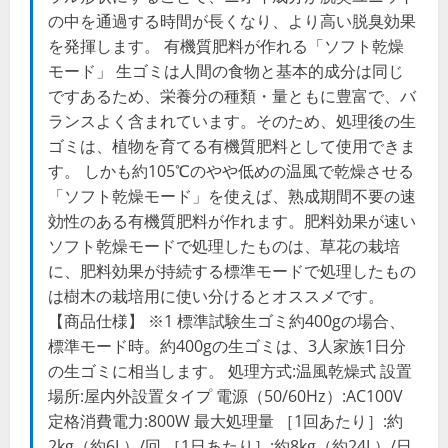
の中を通過する時間が長くなり、より高い脱臭効果
を発揮します。 有機質肥料が作れる「ソフト乾燥
モード」 生ゴミは人間の食物と基本的成分は同じ
ですあるため、栄養分の種類・量ともに豊富で、バ
ランスよく含まれています。そのため、処理後の生
ゴミは、植物を育てる有機質肥料として使用できま
す。 しかも約105℃のやや低めの温風で乾燥させる
「ソフト乾燥モード」を使えば、熟成期間不要の速
効性のある有機質肥料が作れます。肥料効果が速い
ソフト乾燥モードで処理したものは、草花の栽培
に、肥料効果が持続する標準モードで処理したもの
は樹木の栽培用に使い分けるとオススメです。
【商品仕様】 ※1 標準試験生ゴミ約400gの場合、
標準モード時。約400gの生ゴミは、3人家族1日分
の生ゴミに相当します。 処理方式:温風乾燥式 設置
場所:屋内外設置タイプ 電源（50/60Hz）:AC100V
定格消費電力:800W 最大処理量 ［1回あたり］:約
2kg（約6L）/回 ［1日あたり］:約8kg（約24L）/日