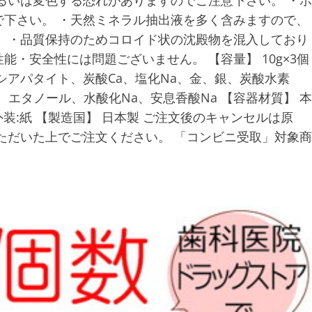
るいは変色する恐れがありますのでご注意下さい。 ・ボ
下さい。 ・天然ミネラル抽出液を多く含みますので、
 ・品質保持のためコロイド状の沈殿物を混入しており
・安全性には問題ございません。 【容量】 10g×3個
シアパタイト、炭酸Ca、塩化Na、金、銀、炭酸水素
エタノール、水酸化Na、安息香酸Na 【容器材質】 本
・外装:紙 【製造国】 日本製 ご注文後のキャンセルは原
ただいた上でご注文ください。 「コンビニ受取」対象商