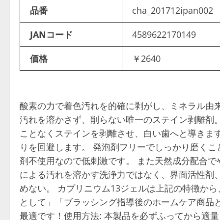
品番
cha_201712ipan002
JANコード
4589622170149
価格
￥2640
酸素の力で着色汚れを的確に剥がし、ミネラル由
汚れを溶かさず、削らない唯一のステイン剥離剤。
ことなくステインを剥離させ、白い歯へと導きます
りを回避します。 発泡剤フリーでしっかり磨くこ
剤不使用なので低刺激です。 また天然成分配合で
による汚れを溶かす洗浄力ではなく、界面活性剤
めない。 カプリニウム13ジェルは上記の特徴か
として」「ブラッシング指導後のホームケア商品
最適です！使用方法: 本製品を必ずふってから適量