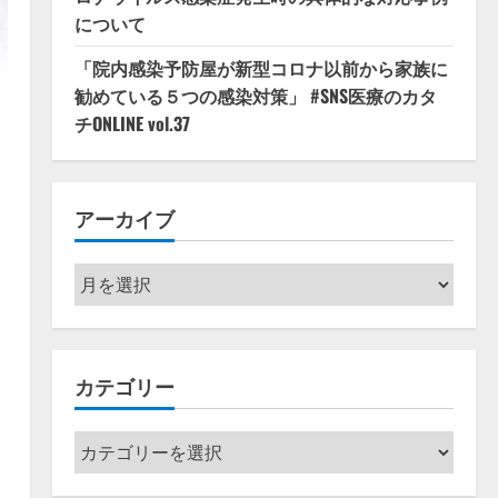
について
「院内感染予防屋が新型コロナ以前から家族に
勧めている５つの感染対策」 #SNS医療のカタ
チONLINE vol.37
アーカイブ
ア
ー
カ
イ
カテゴリー
ブ
カ
テ