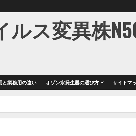
ス変異株N501Y
用と業務用の違い
オゾン水発生器の選び方
サイトマ