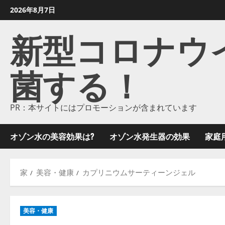
コ
2026年8月7日
ン
新型コロナウイル
テ
ン
ツ
菌する！
に
ス
キ
ッ
PR：本サイトにはプロモーションが含まれています
プ
し
オゾン水の美容効果は?
オゾン水発生器の効果
家庭
ま
す
家
美容・健康
カプリニウムサーティーンジェル
美容・健康