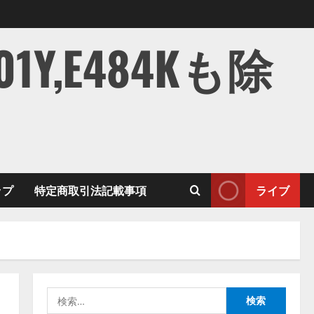
,E484Kも除
ップ
特定商取引法記載事項
ライブ
検
索: