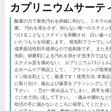
カプリニウムサーテ
酸素の力で着色汚れを的確に剥がし、ミネラル
菌。 汚れを溶かさず、削らない唯一のステイン
つけることなくステインを剥離させ、白い歯へと
いたつもりを回避します。 発泡剤フリーでしっ
成界面活性剤不使用なので低刺激です。 また天
泡剤、研磨剤による汚れを溶かす洗浄力ではな
エナメル質を痛めない。 カプリニウム13ジェ
止ホームケア商品として」「ブラッシング指導
イン除去剤として」最適です！使用方法: 本製品
に取り分け、歯および歯茎をブラッシングしてく
下さい。 ・万が一飲み込んでしまい、異常を感
ぐに水で洗い流して下さい。 ・痛みや腫れなど
幼児の手に届かないところに保管してください。