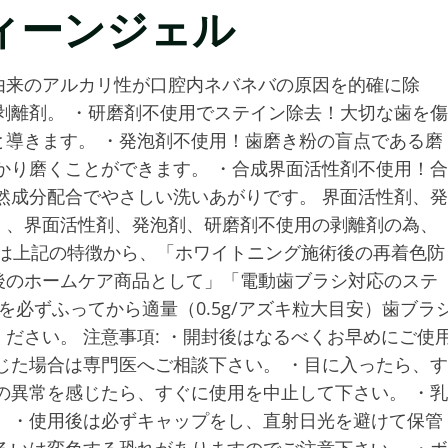
ィーンジェル
由来のアルカリ性が口腔内ネバネバの原因を的確に除
剥離剤。 ・研磨剤不使用でステイン除去！大切な歯を傷
導きます。 ・発泡剤不使用！歯磨き粉の盲点である磨
かり磨くことができます。 ・合成界面活性剤不使用！合
然成分配合でやさしい洗いあがりです。 界面活性剤、発
く、界面活性剤、発泡剤、研磨剤不使用の剥離剤の為、
ルは上記の特徴から、「ホワイトニング施術後の再着色防
後のホームケア商品として」「電動歯ブラシ対応のステ
を必ずふってから適量（0.5g/アズキ粒大目安）歯ブラ
ださい。 注意事項: ・開封後はなるべくお早めにご使
じた場合は専門医へご相談下さい。 ・目に入ったら、す
の異常を感じたら、すぐに使用を中止して下さい。 ・乳
 ・使用後は必ずキャップをし、直射日光を避けて保管