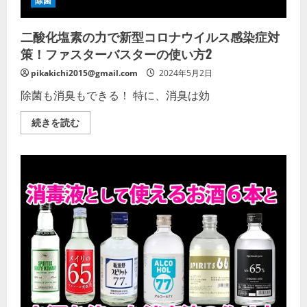
除菌
の
使
い
二酸化塩素の力で新型コロナウイルス感染症対
方
【コ
策！ファスターバスターの使い方2
ロ
ナ
ウ
pikakichi2015@gmail.com
2024年5月2日
イ
ル
除菌も消臭もできる！ 特に、消臭は効
ス
対
策】
二
続きを読む
の
酸
詳
化
細
塩
を
素
ご
の
覧
力
く
で
だ
新
さ
型
い
コ
ロ
ナ
ウ
イ
ル
ス
感
染
症