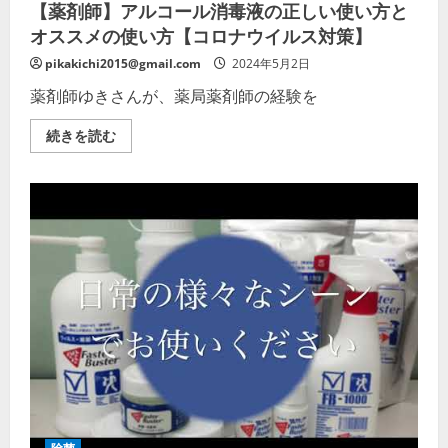
【薬剤師】アルコール消毒液の正しい使い方と
さ
い
オススメの使い方【コロナウイルス対策】
pikakichi2015@gmail.com
2024年5月2日
薬剤師ゆきさんが、薬局薬剤師の経験を
【薬
続きを読む
剤
師】
ア
ル
コ
ー
ル
消
毒
液
の
正
し
い
使
い
方
と
オ
ス
ス
メ