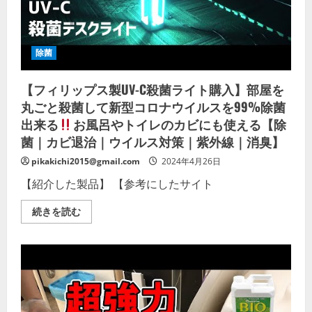
細
を
ご
覧
く
除菌
だ
さ
い
【フィリップス製UV-C殺菌ライト購入】部屋を
丸ごと殺菌して新型コロナウイルスを99%除菌
出来る
お風呂やトイレのカビにも使える【除
菌｜カビ退治｜ウイルス対策｜紫外線｜消臭】
pikakichi2015@gmail.com
2024年4月26日
【紹介した製品】 【参考にしたサイト
【フ
続きを読む
ィ
リ
ッ
プ
ス
製
UV-
C
殺
菌