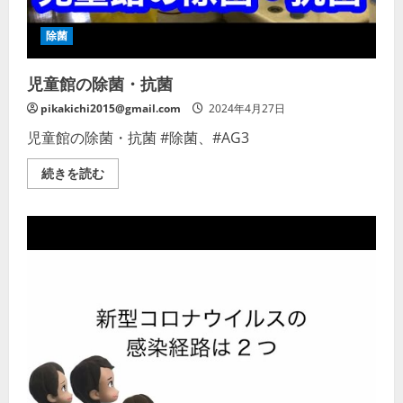
溶
液
の
除菌
作
成
方
児童館の除菌・抗菌
法
（姫
路
pikakichi2015@gmail.com
2024年4月27日
市）
の
児童館の除菌・抗菌 #除菌、#AG3
詳
細
を
児
続きを読む
ご
童
覧
館
く
の
だ
除
さ
菌・
い
抗
菌
の
詳
細
を
ご
覧
く
だ
さ
い