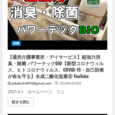
ラ
イ
ト
購
入】
部
屋
を
丸
ご
と
殺
除菌
菌
し
て
【通所介護事業所・デイサービス】超強力消
新
型
臭・除菌 パワーテックBIO【新型コロナウィル
コ
ロ
ス、ヒトコロナウィルス、COVID-19・自己防衛
ナ
ウ
が命を守る】水成二酸化塩素Ⓡ YouTube
イ
ル
pikakichi2015@gmail.com
2024年4月26日
ス
を
2021.6.1 ホームページ リニ
99%
除
菌
【通
続きを読む
出
所
来
介
る
護