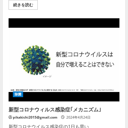
ト
線
【感
続きを読む
コ
｜
染
ロ
消
症
ナ
臭】
対
ウ
の
策
ィ
詳
の
ル
細
負
ス、
を
担
COVID-
ご
を
19・
覧
激
自
く
減
己
だ
さ
防
さ
せ
衛
い
ま
が
す！】
命
コ
を
ロ
守
ナ
る】
ウ
水
イ
成
ル
二
ス
酸
対
化
除菌
策
塩
除
素
菌・
Ⓡ
新型コロナウィルス感染症｢メカニズム｣
消
YouTube
臭
の
｜
詳
pikakichi2015@gmail.com
2024年4月24日
オ
細
ゾ
を
新型コロナウイルス感染症の1日も早い