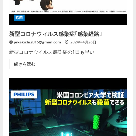
除菌
新型コロナウィルス感染症｢感染経路｣
pikakichi2015@gmail.com
2024年4月26日
新型コロナウイルス感染症の1日も早い
新
続きを読む
型
コ
ロ
ナ
ウ
ィ
ル
ス
感
染
症
｢感
染
経
路｣
の
詳