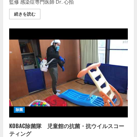
崎・
監修 感染症専門医師 Dr. 心拍
高
津
の
⑲
続きを読む
電
感
気
染
工
対
事
策
は
グ
ビ
ッ
ッ
ズ
グ
の
バ
正
ン】
し
感
い
染
選
対
び
策
方
新
編
型
─
コ
そ
ロ
な
ナ
え
抗
ア
菌
レ
抗
バ
除菌
ウ
君
イ
の
ル
感
KOBAC除菌隊 児童館の抗菌・抗ウイルスコー
ス
染
の
対
ティング
詳
策