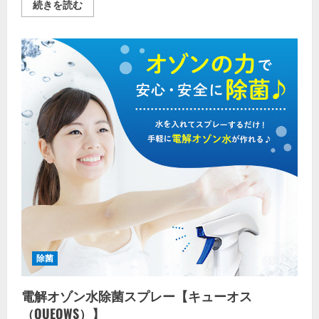
家
続きを読む
族
で
使
え
る
靴
用
除
菌・
消
臭
パ
ウ
ダ
ー
《タ
ル
ク
フ
リ
ー》
【fafra
シ
ュ
ー
除菌
パ
ウ
ダ
電解オゾン水除菌スプレー【キューオス
ー】
の
（QUEOWS）】
詳