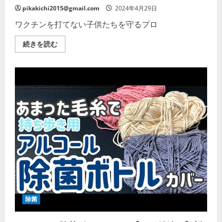
細
の
を
詳
pikakichi2015@gmail.com
2024年4月29日
ご
細
覧
を
ワクチンを打てない子供たちを守るプロ
く
ご
だ
覧
さ
く
KOBAC
続きを読む
い
だ
除
さ
菌
い
隊
児
童
館
の
抗
菌・
抗
ウ
イ
ル
ス
コ
ー
テ
ィ
ン
グ
の
詳
除菌
細
を
ご