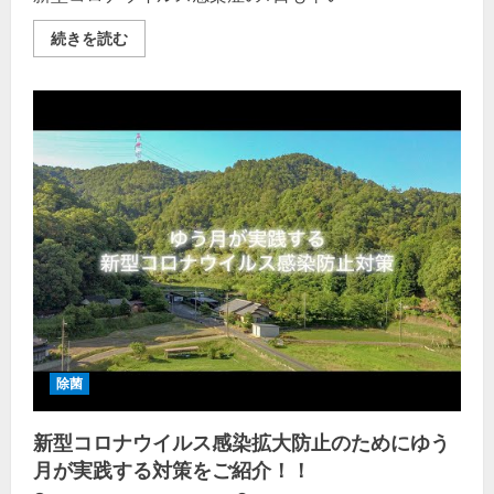
ン
ご
発
覧
生
く
新
続きを読む
器
だ
型
サ
さ
コ
ニ
い
ロ
テ
ナ
ィ
ウ
シ
ィ
ス
ル
テ
ス
ム
感
の
染
詳
症
細
｢メ
を
カ
ご
ニ
覧
ズ
く
ム｣
だ
の
さ
詳
い
細
を
ご
覧
除菌
く
だ
さ
新型コロナウイルス感染拡大防止のためにゆう
い
月が実践する対策をご紹介！！