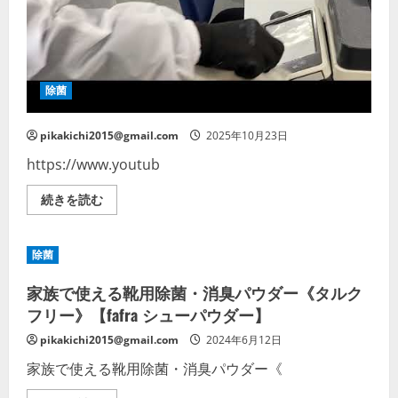
た
場
合
の
除
染
方
除菌
法
注
意
点
pikakichi2015@gmail.com
2025年10月23日
を
プ
https://www.youtub
ロ
が
紹
の
続きを読む
介
詳
の
細
詳
を
細
ご
除菌
を
覧
ご
く
覧
だ
家族で使える靴用除菌・消臭パウダー《タルク
く
さ
だ
い
フリー》【fafra シューパウダー】
さ
い
pikakichi2015@gmail.com
2024年6月12日
家族で使える靴用除菌・消臭パウダー《