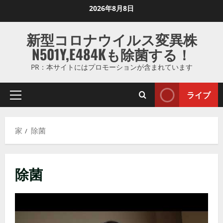
コ
2026年8月8日
ン
テ
新型コロナウイルス変異株
ン
N501Y,E484Kも除菌する！
ツ
に
PR：本サイトにはプロモーションが含まれています
ス
キ
ライブ
プ
ッ
ラ
プ
イ
し
家
除菌
マ
ま
リ
す
メ
除菌
ニ
ュ
ー