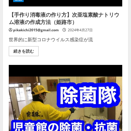
ウ
ィ
ル
【手作り消毒液の作り方】次亜塩素酸ナトリウ
ス
対
ム溶液の作成方法（姫路市）
策
の
詳
pikakichi2015@gmail.com
2024年4月27日
細
を
世界的に新型コロナウイルス感染症が流
ご
覧
く
【手
続きを読む
だ
作
さ
り
い
消
毒
液
の
作
り
方】
次
亜
塩
素
酸
ナ
ト
リ
ウ
ム