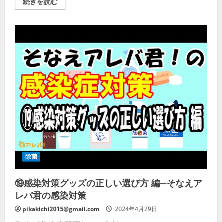
雨
続きを読む
活
の
性
日
剤】
は
の
感
詳
染
細
症
を
リ
ご
ス
覧
ク
く
が
だ
高
さ
ま
い
る！
空
気
清
浄
機
と
空
間
除
除菌
菌
器
で
⑲感染対策グッズの正しい選び方 編─そなえア
安
心
レバ君の感染対策
空
間
を！
pikakichi2015@gmail.com
2024年4月29日
【川