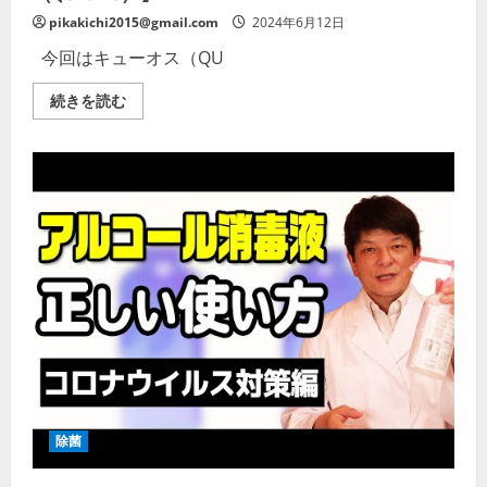
細
を
pikakichi2015@gmail.com
2024年6月12日
ご
覧
今回はキューオス（QU
く
だ
さ
電
続きを読む
い
解
オ
ゾ
ン
水
除
菌
ス
プ
レ
ー
【キ
ュ
ー
オ
ス
（QUEOWS）】
の
詳
細
を
ご
除菌
覧
く
だ