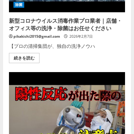
ン】
除菌
の
詳
細
新型コロナウイルス消毒作業プロ業者｜店舗・
を
ご
オフィス等の洗浄・除菌はお任せください
覧
く
だ
pikakichi2015@gmail.com
2026年2月7日
さ
い
【プロの清掃集団が、独自の洗浄ノウハ
新
続きを読む
型
コ
ロ
ナ
ウ
イ
ル
ス
消
毒
作
業
プ
ロ
業
者
｜
店