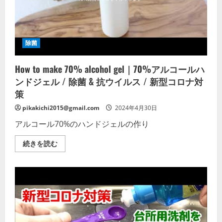
タ
ス
を
使
っ
た
除菌
消
毒
液
How to make 70% alcohol gel｜70%アルコールハ
の
作
ンドジェル / 除菌 & 抗ウイルス / 新型コロナ対
り
方
策
【新
型
pikakichi2015@gmail.com
2024年4月30日
コ
ロ
アルコール70%のハンドジェルの作り
ナ
ウ
ィ
How
続きを読む
ル
to
ス
make
対
70%
策】
alcohol
の
gel
詳
｜
細
70%
を
ア
ご
ル
覧
コ
く
ー
だ