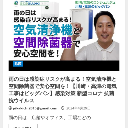
液）
さ
の
い
簡
単
な
作
り
方。
台
所
用
洗
剤
を
薄
め
除菌
る
だ
け！
雨の日は感染症リスクが高まる！空気清浄機と
【新
型
空間除菌器で安心空間を！【川崎・高津の電気
コ
ロ
工事はビッグバン】感染対策 新型コロナ 抗菌
ナ
ウ
抗ウイルス
イ
ル
pikakichi2015@gmail.com
2024年4月29日
ス
対
雨の日は、店舗やオフィス、工場などの
策】
【界
面