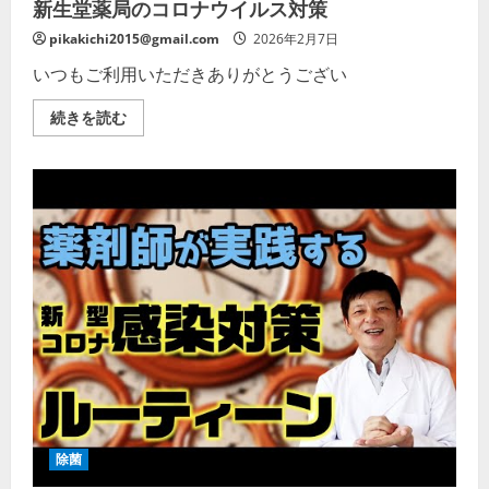
新生堂薬局のコロナウイルス対策
て
お
り
pikakichi2015@gmail.com
2026年2月7日
ま
す。
いつもご利用いただきありがとうござい
赤
坂
見
新
続きを読む
附
生
駅
堂
か
薬
ら
局
徒
の
歩
コ
60
ロ
秒
ナ
の
ウ
新
イ
赤
ル
坂
ス
歯
対
科
策
の
の
取
詳
り
細
組
を
み
ご
に
覧
つ
く
い
だ
除菌
て！
さ
の
い