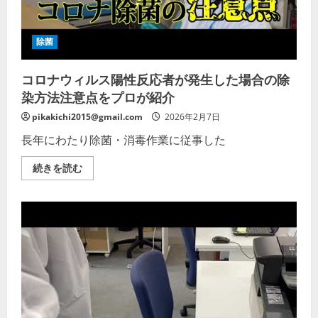
舗・
オ
フ
ィ
除菌
ス
等
の
コロナウィルス陽性反応者が発生した場合の除
洗
浄・
染方法注意点をプロが紹介
除
菌
は
pikakichi2015@gmail.com
2026年2月7日
お
任
長年にわたり除菌・消毒作業に従事した
せ
く
だ
コ
続きを読む
さ
ロ
い
ナ
の
ウ
詳
ィ
細
ル
を
ス
ご
陽
覧
性
く
反
だ
応
さ
者
い
が
発
生
し