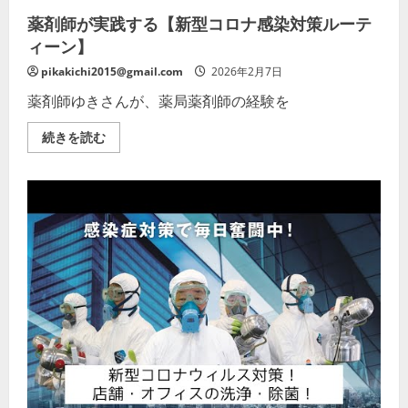
詳
細
薬剤師が実践する【新型コロナ感染対策ルーテ
を
ィーン】
ご
覧
く
pikakichi2015@gmail.com
2026年2月7日
だ
さ
薬剤師ゆきさんが、薬局薬剤師の経験を
い
薬
続きを読む
剤
師
が
実
践
す
る
【新
型
コ
ロ
ナ
感
染
対
策
ル
ー
テ
ィ
ー