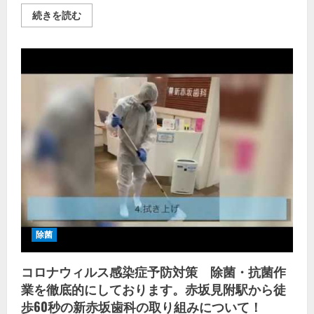
コ
続きを読む
ロ
ナ
ウ
ィ
ル
ス
感
染
対
策
『モ
ク
モ
ク
除
菌』〜
煙
で
丸
ご
と
コ
除菌
ー
テ
ィ
コロナウィルス感染症予防対策 除菌・抗菌作
ン
グ〜
業を徹底的にしております。赤坂見附駅から徒
の
詳
歩60秒の新赤坂歯科の取り組みについて！
細