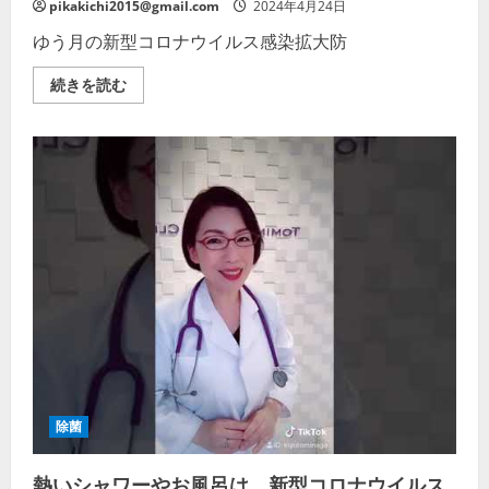
pikakichi2015@gmail.com
2024年4月24日
ゆう月の新型コロナウイルス感染拡大防
新
続きを読む
型
コ
ロ
ナ
ウ
イ
ル
ス
感
染
拡
大
防
止
の
た
め
に
ゆ
う
月
が
除菌
実
践
す
熱いシャワーやお風呂は、新型コロナウイルス
る