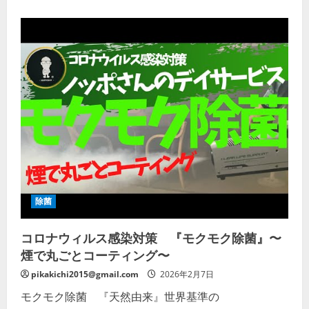
い
【最
新
版】
新
型
コ
ロ
ナ
ウ
イ
ル
ス
感
染
予
防
の
取
組
み
の
除菌
詳
細
を
コロナウィルス感染対策 『モクモク除菌』〜
ご
覧
煙で丸ごとコーティング〜
く
だ
さ
pikakichi2015@gmail.com
2026年2月7日
い
モクモク除菌 『天然由来』世界基準の