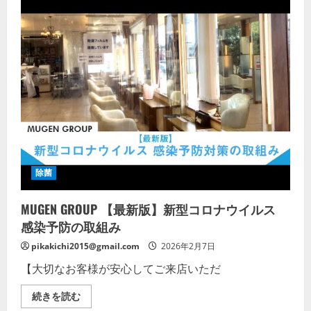
ロ
ナ
ウ
イ
ル
ス
に
対
す
る
会
社
の
取
り
組
み
を
除菌
紹
介
し
MUGEN GROUP 【最新版】新型コロナウイルス
ま
す。
感染予防の取組み
の
詳
細
pikakichi2015@gmail.com
2026年2月7日
を
ご
【大切なお客様が安心してご来店いただ
覧
く
だ
MUGEN
続きを読む
さ
GROUP