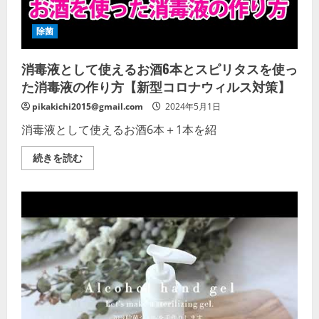
対
策！
フ
除菌
ァ
ス
タ
消毒液として使えるお酒6本とスピリタスを使っ
ー
バ
た消毒液の作り方【新型コロナウィルス対策】
ス
タ
ー
pikakichi2015@gmail.com
2024年5月1日
の
使
消毒液として使えるお酒6本＋1本を紹
い
方
2
消
続きを読む
の
毒
詳
液
細
と
を
し
ご
て
覧
使
く
え
だ
る
さ
お
い
酒
6
本
と
ス
ピ
リ