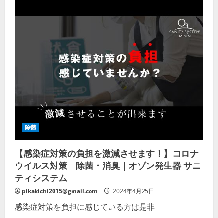
事
お
業
風
所・
呂
デ
や
イ
ト
サ
イ
ー
レ
ビ
の
ス】
カ
超
ビ
強
に
力
も
消
使
臭・
え
除
る
菌
【除
パ
菌
ワ
｜
ー
カ
除菌
テ
ビ
ッ
退
ク
治
【感染症対策の負担を激減させます！】コロナ
BIO【新
｜
型
ウ
ウイルス対策 除菌・消臭｜オゾン発生器 サニ
コ
イ
ロ
ル
ティシステム
ナ
ス
ウ
対
pikakichi2015@gmail.com
2024年4月25日
ィ
策
ル
｜
感染症対策を負担に感じている方は是非
ス、
紫
ヒ
外