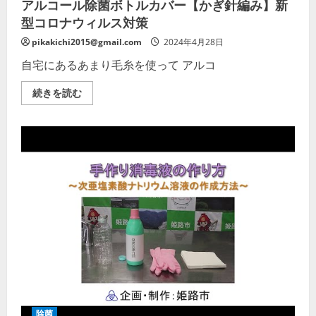
アルコール除菌ボトルカバー【かぎ針編み】新
覧
く
型コロナウィルス対策
だ
さ
い
pikakichi2015@gmail.com
2024年4月28日
自宅にあるあまり毛糸を使って アルコ
ア
続きを読む
ル
コ
ー
ル
除
菌
ボ
ト
ル
カ
バ
ー
【か
ぎ
針
編
み】
新
型
コ
ロ
ナ
除菌