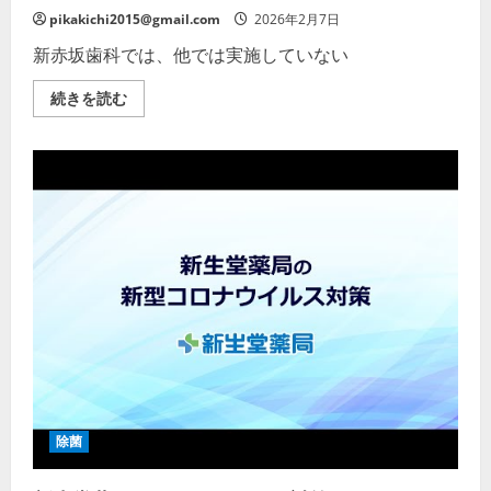
を
pikakichi2015@gmail.com
2026年2月7日
ご
覧
新赤坂歯科では、他では実施していない
く
だ
さ
コ
続きを読む
い
ロ
ナ
ウ
ィ
ル
ス
感
染
症
予
防
対
策
除
菌・
抗
菌
作
業
を
徹
底
除菌
的
に
し