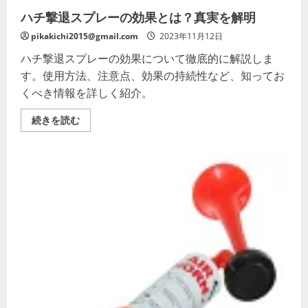
ハチ撃退スプレーの効果とは？真実を解明
pikakichi2015@gmail.com
2023年11月12日
ハチ撃退スプレーの効果について徹底的に解説しま
す。使用方法、注意点、効果の持続性など、知ってお
くべき情報を詳しく紹介。
ハ
続きを読む
チ
撃
退
ス
プ
レ
ー
の
効
果
と
は？
真
実
を
解
明
の
詳