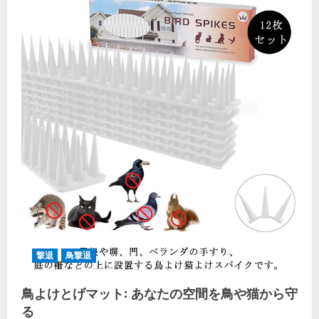
ン
の
魅
力
と
使
用
方
法
エ
ア
ホ
ー
ン
の
特
徴:
「手
軽
に
大
音
量！」
の
詳
細
撃退
鳥撃退
を
ご
覧
鳥よけとげマット: あなたの空間を鳥や猫から守
く
だ
る
さ