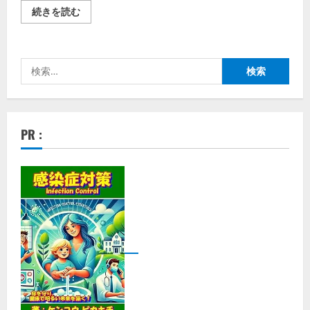
撃
続きを読む
退
「防
犯
セ
ン
検
サ
ー
索:
音
嫌
い
5
号」:
PR :
あ
な
た
の
安
全
の
た
め
の
強
力
な
味
方
の
詳
細