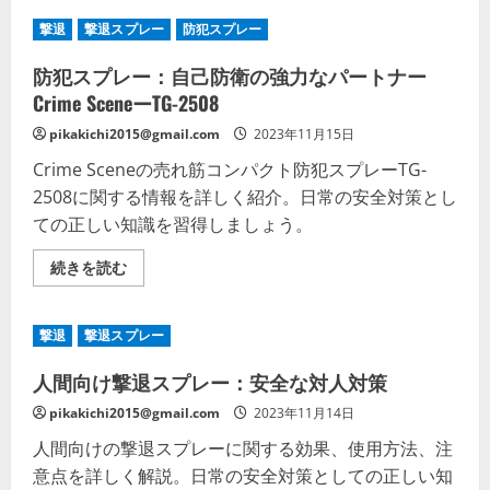
犯
プ
ス
レ
撃退
撃退スプレー
防犯スプレー
プ
ー
レ
の
ー
詳
防犯スプレー：自己防衛の強力なパートナー
レ
細
ビ
Crime SceneーTG-2508
を
ュ
ご
ー
覧
pikakichi2015@gmail.com
2023年11月15日
・
く
安
だ
Crime Sceneの売れ筋コンパクト防犯スプレーTG-
心
さ
の
い
2508に関する情報を詳しく紹介。日常の安全対策とし
パ
ー
ての正しい知識を習得しましょう。
ト
ナ
ー、
防
続きを読む
常
犯
に
ス
身
プ
近
レ
撃退
撃退スプレー
に
ー：
の
自
詳
己
人間向け撃退スプレー：安全な対人対策
細
防
を
衛
pikakichi2015@gmail.com
2023年11月14日
ご
の
覧
強
人間向けの撃退スプレーに関する効果、使用方法、注
く
力
だ
な
意点を詳しく解説。日常の安全対策としての正しい知
さ
パ