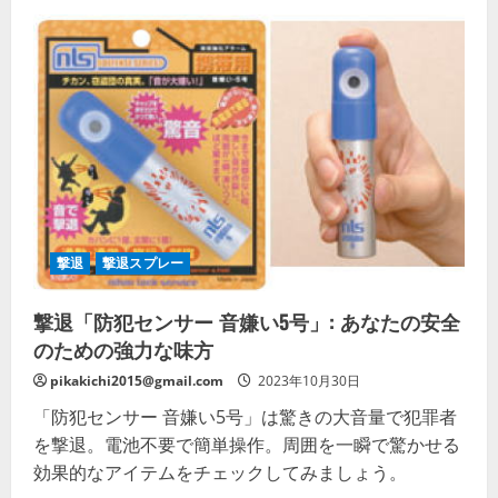
ー
ン
モ
ン
ベ
ル
熊
撃
退:
大
音
量
で
確
実
な
安
撃退
撃退スプレー
全
対
策
撃退「防犯センサー 音嫌い5号」: あなたの安全
の
詳
のための強力な味方
細
を
ご
pikakichi2015@gmail.com
2023年10月30日
覧
く
「防犯センサー 音嫌い5号」は驚きの大音量で犯罪者
だ
を撃退。電池不要で簡単操作。周囲を一瞬で驚かせる
さ
い
効果的なアイテムをチェックしてみましょう。