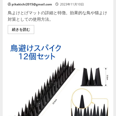
い
pikakichi2015@gmail.com
2023年11月10日
鳥よけとげマットの詳細と特徴。効果的な鳥や猫よけ
対策としての使用方法。
鳥
続きを読む
よ
け
と
げ
マ
ッ
ト:
あ
な
た
の
空
間
を
鳥
や
猫
か
ら
守
る
の
詳