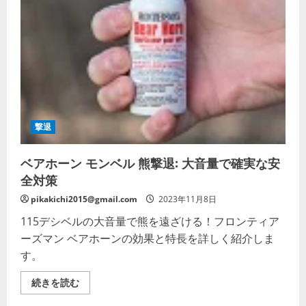
と
グ
ッ
ズ
の
詳
細
を
ご
覧
く
だ
さ
撃退
い
ベアホーン モンベル 熊撃退: 大音量で確実な安
全対策
pikakichi2015@gmail.com
2023年11月8日
115デシベルの大音量で熊を遠ざける！フロンティア
ーズマン ベアホーンの効果と特長を詳しく紹介しま
す。
ベ
続きを読む
ア
ホ