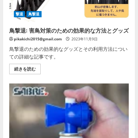
細
を
ご
覧
撃退
鳥撃退
く
だ
さ
鳥撃退: 害鳥対策のための効果的な方法とグッズ
い
pikakichi2015@gmail.com
2023年11月9日
鳥撃退のための効果的なグッズとその利用方法につい
ての詳細な記事です。
鳥
続きを読む
撃
退:
害
鳥
対
策
の
た
め
の
効
果
的
な
方
法