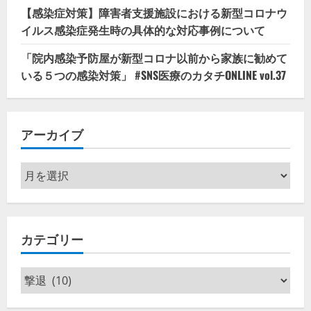
【感染症対策】障害者支援施設における新型コロナウ
イルス感染症発生時の具体的な対応事例について
「院内感染予防屋が新型コロナ以前から家族に勧めて
いる５つの感染対策」 #SNS医療のカタチONLINE vol.37
アーカイブ
ア
ー
カ
イ
カテゴリー
ブ
カ
テ
ゴ