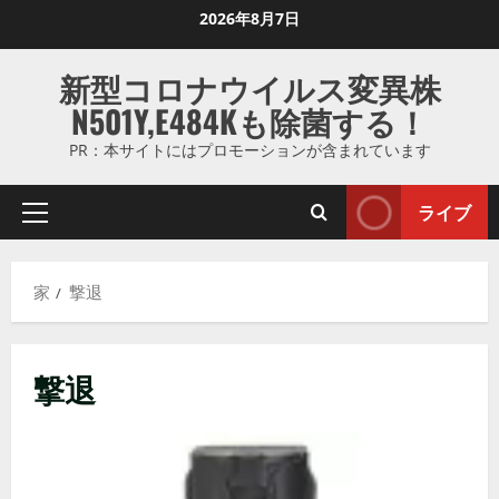
コ
2026年8月7日
ン
テ
新型コロナウイルス変異株
ン
N501Y,E484Kも除菌する！
ツ
に
PR：本サイトにはプロモーションが含まれています
ス
キ
ライブ
プ
ッ
ラ
プ
イ
し
家
撃退
マ
ま
リ
す
メ
撃退
ニ
ュ
ー