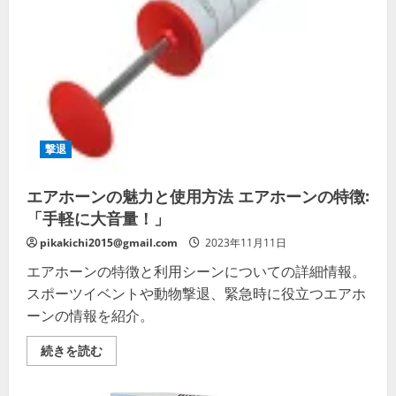
細
を
ご
覧
く
だ
さ
い
撃退
エアホーンの魅力と使用方法 エアホーンの特徴:
「手軽に大音量！」
pikakichi2015@gmail.com
2023年11月11日
エアホーンの特徴と利用シーンについての詳細情報。
スポーツイベントや動物撃退、緊急時に役立つエアホ
ーンの情報を紹介。
エ
続きを読む
ア
ホ
ー