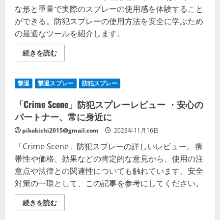
な形と重量で実際のスプレーの使用感を体験すること
ができる。防犯スプレーの使用方法を安全に学ぶため
の最適なツールを紹介します。
防
続きを読む
犯
ス
プ
レ
撃退
撃退スプレー
防犯スプレー
ー:
安
全
「Crime Scene」防犯スプレーレビュー ・安心の
で
リ
パートナー、常に身近に
ア
ル
pikakichi2015@gmail.com
2023年11月16日
な
ト
「Crime Scene」防犯スプレーの詳しいレビュー。携
レ
ー
帯性や価格、効果などの肯定的な意見から、使用の注
ニ
ン
意点や法律との関連性についても触れています。安全
グ
対策の一環として、この記事を参考にしてください。
用
具
BLUEGUNS
「Crime
続きを読む
催
Scene」
涙
防
ス