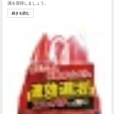
い
ー
識を習得しましょう。
ト
ナ
ー
人
続きを読む
Crime
間
Scene
向
ー
け
TG-
撃
2508
退
の
ス
詳
プ
細
レ
を
ー：
ご
安
覧
全
く
な
だ
対
さ
人
い
対
策
の
詳
細
を
ご
覧
く
だ
さ
い