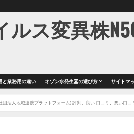
ス変異株N501Y
用と業務用の違い
オゾン水発生器の選び方
サイトマ
社団法人地域連携プラットフォーム) 評判、良い 口コミ、悪い口