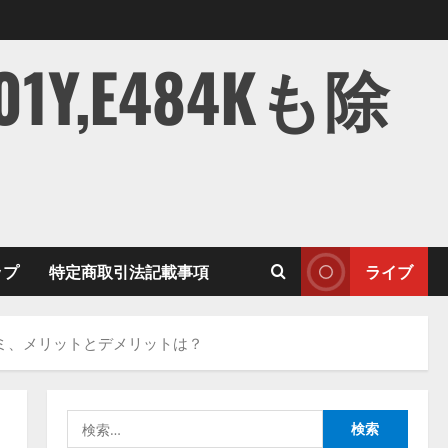
,E484Kも除
ップ
特定商取引法記載事項
ライブ
コミ、メリットとデメリットは？
検
索: