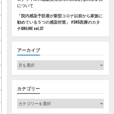
について
「院内感染予防屋が新型コロナ以前から家族に
勧めている５つの感染対策」 #SNS医療のカタ
チONLINE vol.37
アーカイブ
ア
ー
カ
イ
カテゴリー
ブ
カ
テ