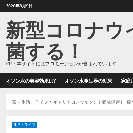
コ
2026年8月9日
ン
新型コロナウイル
テ
ン
ツ
菌する！
に
ス
キ
ッ
PR：本サイトにはプロモーションが含まれています
プ
し
オゾン水の美容効果は?
オゾン水発生器の効果
家庭
ま
す
家
生活・ライフ
キャリアコンサルタント養成講習 (一般
生活・ライフ