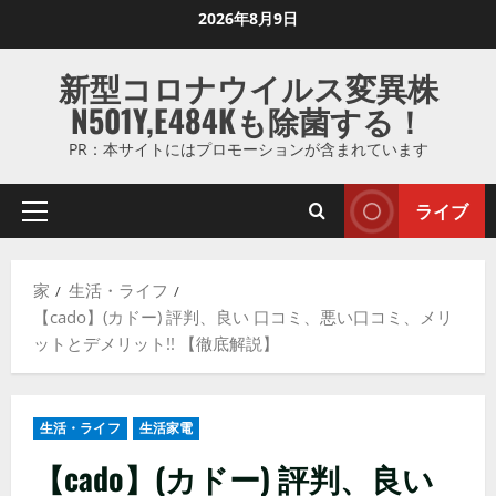
コ
2026年8月9日
ン
テ
新型コロナウイルス変異株
ン
N501Y,E484Kも除菌する！
ツ
に
PR：本サイトにはプロモーションが含まれています
ス
キ
ライブ
プ
ッ
ラ
プ
イ
し
家
生活・ライフ
マ
ま
【cado】(カドー) 評判、良い 口コミ、悪い口コミ、メリ
リ
す
ットとデメリット!! 【徹底解説】
メ
ニ
ュ
生活・ライフ
生活家電
ー
【cado】(カドー) 評判、良い