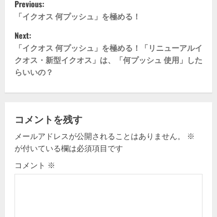
P
Previous:
o
「イクオス 何プッシュ」を極める！
Next:
s
「イクオス 何プッシュ」を極める！「リニューアルイ
t
クオス・新型イクオス」は、「何プッシュ 使用」した
らいいの？
n
a
v
コメントを残す
メールアドレスが公開されることはありません。
※
i
が付いている欄は必須項目です
g
コメント
※
a
t