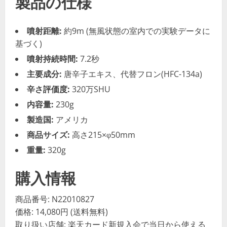
製品の仕様
噴射距離:
約9m (無風状態の室内での実験データに
基づく)
噴射持続時間:
7.2秒
主要成分:
唐辛子エキス、代替フロン(HFC-134a)
辛さ評価度:
320万SHU
内容量:
230g
製造国:
アメリカ
商品サイズ:
高さ215×φ50mm
重量:
320g
購入情報
商品番号: N22010827
価格: 14,080円 (送料無料)
取り扱い店舗: 楽天カード新規入会で当日から使える