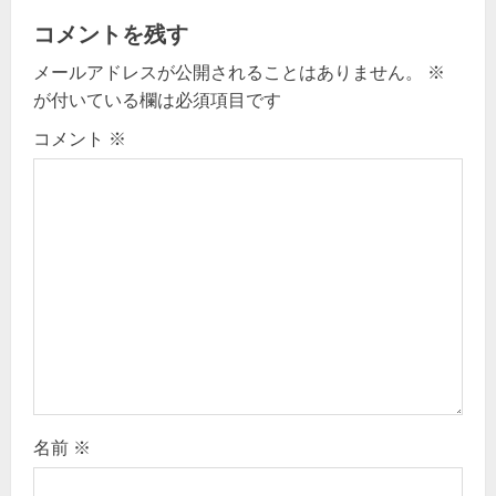
a
コメントを残す
v
メールアドレスが公開されることはありません。
※
が付いている欄は必須項目です
i
コメント
※
g
a
t
i
o
n
名前
※