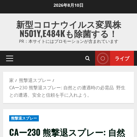
コ
2026年8月10日
ン
テ
新型コロナウイルス変異株
ン
N501Y,E484Kも除菌する！
ツ
に
PR：本サイトにはプロモーションが含まれています
ス
キ
ライブ
プ
ッ
ラ
プ
イ
し
家
熊撃退スプレー
マ
ま
CAー230 熊撃退スプレー: 自然との遭遇時の必需品 野生
リ
す
との遭遇、安全と信頼を手に入れよう。
メ
ニ
ュ
熊撃退スプレー
ー
CAー230 熊撃退スプレー: 自然