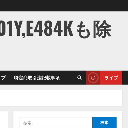
,E484Kも除
ップ
特定商取引法記載事項
ライブ
検
索: