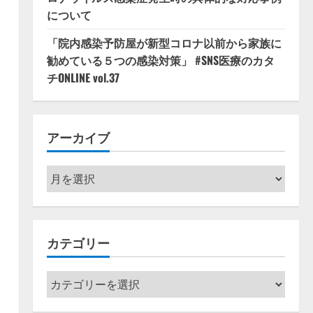
について
「院内感染予防屋が新型コロナ以前から家族に
勧めている５つの感染対策」 #SNS医療のカタ
チONLINE vol.37
アーカイブ
ア
ー
カ
イ
カテゴリー
ブ
カ
テ