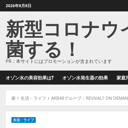
コ
2026年8月8日
ン
新型コロナウイル
テ
ン
ツ
菌する！
に
ス
キ
ッ
PR：本サイトにはプロモーションが含まれています
プ
し
オゾン水の美容効果は?
オゾン水発生器の効果
家庭
ま
す
家
生活・ライフ
AKB48グループ – REVIVAL!! ON DEMA
生活・ライフ