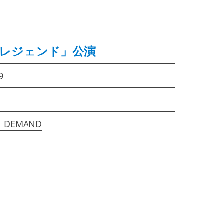
博多レジェンド」公演
9
N DEMAND