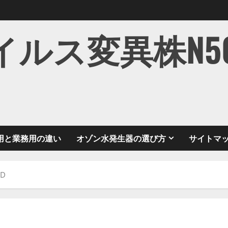
ス変異株N501Y
用と業務用の違い
オゾン水発生器の選び方
サイトマ
ND