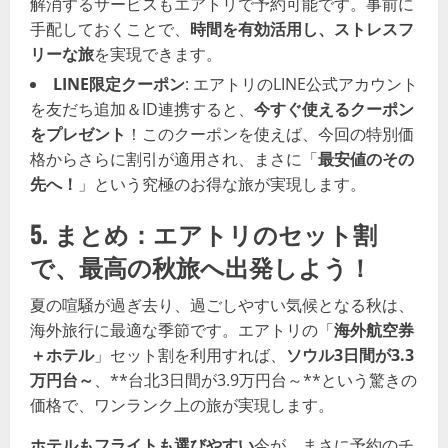
解消するサービスもエアトリで予約可能です。事前に
手配しておくことで、
時間を有効活用し、ストレスフ
リーな旅
を実現できます。
LINE限定クーポン
: エアトリのLINE公式アカウント
を友だち追加＆ID連携すると、
今すぐ使えるクーポン
をプレゼント
！このクーポンを使えば、今回の特別価
格からさらに割引が適用され、まさに「
最安値のその
先へ！
」という究極のお得な旅が実現します。
5. まとめ：エアトリのセット割
で、最高の秋旅へ出発しよう！
夏の喧騒が過ぎ去り、過ごしやすい気候となる秋は、
海外旅行に最適な季節です。エアトリの「
海外航空券
＋ホテル
」セット割を利用すれば、
ソウル3日間が3.3
万円台～
、**台北3日間が3.9万円台～**という驚きの
価格で、ワンランク上の旅が実現します。
ホテルもフライトも選びやすい
今が、まさに予約のチ