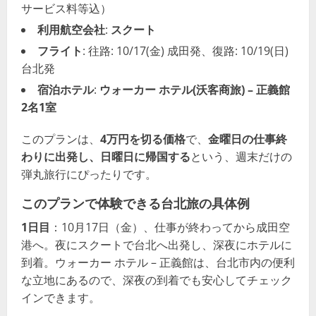
サービス料等込）
利用航空会社
:
スクート
フライト
: 往路: 10/17(金) 成田発、復路: 10/19(日)
台北発
宿泊ホテル
:
ウォーカー ホテル(沃客商旅) – 正義館
2名1室
このプランは、
4万円を切る価格
で、
金曜日の仕事終
わりに出発し、日曜日に帰国する
という、週末だけの
弾丸旅行にぴったりです。
このプランで体験できる台北旅の具体例
1日目
：10月17日（金）、仕事が終わってから成田空
港へ。夜にスクートで台北へ出発し、深夜にホテルに
到着。ウォーカー ホテル – 正義館は、台北市内の便利
な立地にあるので、深夜の到着でも安心してチェック
インできます。