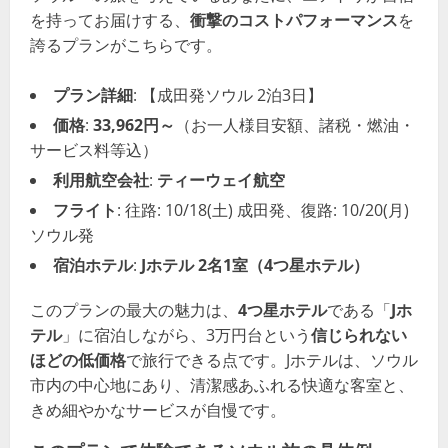
を持ってお届けする、
衝撃のコストパフォーマンス
を
誇るプランがこちらです。
プラン詳細
: 【成田発ソウル 2泊3日】
価格
:
33,962円～
（お一人様目安額、諸税・燃油・
サービス料等込）
利用航空会社
:
ティーウェイ航空
フライト
: 往路: 10/18(土) 成田発、復路: 10/20(月)
ソウル発
宿泊ホテル
:
Jホテル 2名1室（4つ星ホテル）
このプランの最大の魅力は、
4つ星ホテル
である「
Jホ
テル
」に宿泊しながら、3万円台という
信じられない
ほどの低価格
で旅行できる点です。Jホテルは、ソウル
市内の中心地にあり、清潔感あふれる快適な客室と、
きめ細やかなサービスが自慢です。