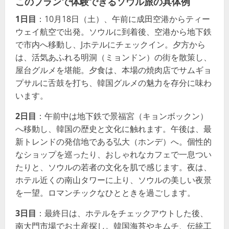
このプランで体験できるソウル旅の具体例
1日目
：10月18日（土）、午前に成田空港からティー
ウェイ航空で出発。ソウルに到着後、空港から地下鉄
で市内へ移動し、Jホテルにチェックイン。夕方から
は、活気あふれる明洞（ミョンドン）の街を散策し、
屋台グルメを堪能。夕食は、本場の焼肉店でサムギョ
プサルに舌鼓を打ち、韓国グルメの魅力を存分に味わ
います。
2日目
：午前中は地下鉄で景福宮（キョンボックン）
へ移動し、韓国の歴史と文化に触れます。午後は、最
新トレンドの発信地である弘大（ホンデ）へ。個性的
なショップを巡ったり、おしゃれなカフェで一息つい
たりと、ソウルの若者の文化を肌で感じます。夜は、
ホテル近くの南山タワーに上り、ソウルの美しい夜景
を一望。ロマンチックなひとときを過ごします。
3日目
：最終日は、ホテルをチェックアウトした後、
南大門市場でお土産探し。韓国海苔やキムチ、伝統工