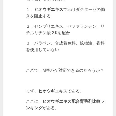
１．
ヒオウギエキス
で5αリダクターゼの働
きを阻止する
２．センブリエキス、セファランチン、リ
チルリチン酸２Kを配合
３．パラベン、合成着色料、鉱物油、香料
を使用していない
これで、M字ハゲ対応できるのだろうか？
まず、
ヒオウギエキス
である。
ここに、
ヒオウギエキス配合育毛剤比較ラ
ンキング
がある。