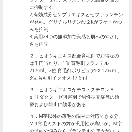
に抑制する
2)有効成分センブリエキスとセファランチン
が発毛、グリチルリチン酸２Kがフケ・かゆ
みを抑制
3)薬用×4つの無添加で実感と肌へのやさし
さを両立
２．ヒオウギエキス配合育毛剤でお得なの
は千円当たり、1位 育毛剤プランテル
21.5ml、2位 育毛剤ポリピュアEX 17.6 ml、
3位 育毛剤イクオス 17.6ml
３．ヒオウギエキスがテストステロン５
α−リダクターゼ阻害剤で男性型禿症等の治
療および防止に効果がある
４．M字以外の薄毛の悩みに対応できる分、
M-1育毛ミストの方が汎用性が高いが、M字
の薄毛の悩みならプランテルのほうがいい