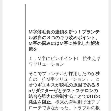
M字薄毛負の連鎖を断つ！プランテ
ル独自の３つのキワ攻めポイント、
M字の悩みにはM字に特化した解決
策を
。
１．M字にピンポイント! 抗生えギ
ワソリューション
そこでプランテルが採用したのが独
自の「抗M字ソリューション」。
ヒ
オウギエキスが脱毛の原因である５
αリダクターゼとテストステロンの
結合を強力に抑制することでDHTの
発生を阻止
。従来の育毛剤ではアプ
ローチできなかった、トラブルの根