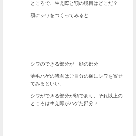
ところで、生え際と額の境目はどこだ？
額にシワをつくってみると
シワのできる部分が 額の部分
薄毛ハゲの諸君はご自分の額にシワを寄せ
てみるといい。
シワができる部分が額であり、それ以上の
ところは生え際がハゲた部分？