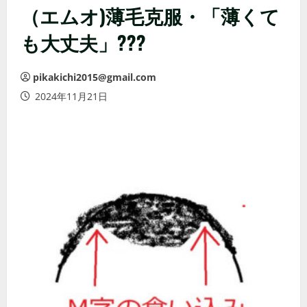
（エムオ)薄毛克服・「薄くて
も大丈夫」???
pikakichi2015@gmail.com
2024年11月21日