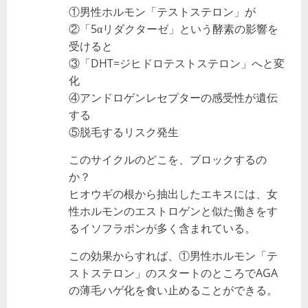
①男性ホルモン「テストステロン」が
②「5αリダクターゼ」という酵素の影響を
受けると
③「DHT=ジヒドロテストステロン」へと変
化
④アンドロゲンレセプターの感受性が遺伝
する
⑤脱毛するリスク発生
このサイクルのどこを、ブロックするの
か？
ヒオウギの根から抽出したエキスには、女
性ホルモンのエストロゲンと似た働きをす
るイソフラボンが多く含まれている。
この効果からすれば、①男性ホルモン「テ
ストステロン」のスタートのところでAGA
の薄毛ハゲ化を食い止めることができる。