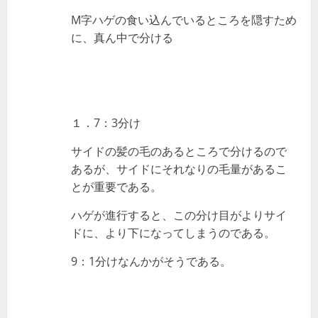
M字ハゲの食い込んでいるところを隠すため
に、真ん中で分ける
１．7：3分け
サイドの髪の毛のあるところで分けるので
あるが、サイドにそれなりの毛量があるこ
とが重要である。
ハゲが進行すると、この分け目がよりサイ
ドに、より下になってしまうのである。
9：1分けなんかがそうである。