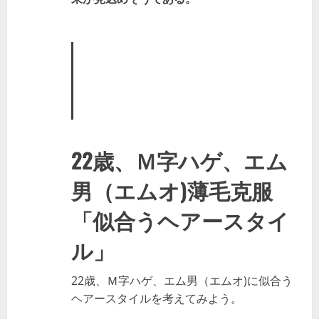
22歳、Ｍ字ハゲ、エム
男（エムオ)薄毛克服
「似合うヘアースタイ
ル」
22歳、Ｍ字ハゲ、エム男（エムオ)に似合う
ヘアースタイルを考えてみよう。