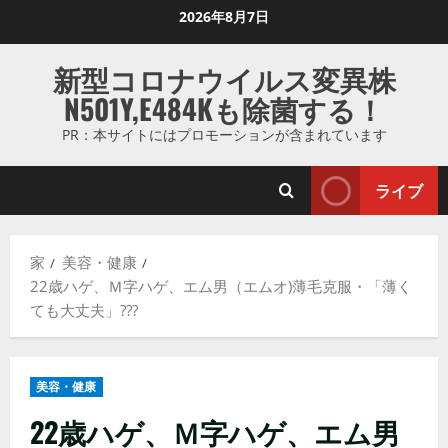
コ
2026年8月7日
ン
テ
新型コロナウイルス変異株
ン
N501Y,E484Kも除菌する！
ツ
に
PR：本サイトにはプロモーションが含まれています
ス
キ
ライブ
ッ
プ
し
家
美容・健康
ま
22歳ハゲ、Ｍ字ハゲ、エム男（エムオ)薄毛克服・「薄く
す
ても大丈夫」???
美容・健康
22歳ハゲ、Ｍ字ハゲ、エム男