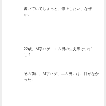
書いていてちょっと、修正したい、なぜ
か。
22歳、M字ハゲ、エム男の生え際はいず
こ？
その前に、M字ハゲ、エム男には、目がなか
った。