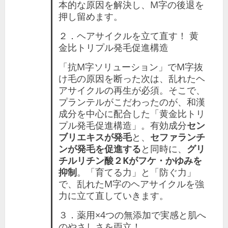
本的な原因を解決し、M字の後退を
押し留めます。
２．ヘアサイクルを立て直す！ 黄
金比トリプル発毛促進構造
「抗M字ソリューション」でM字抜
け毛の原因を断った次は、乱れたヘ
アサイクルの再生が必須。そこで、
プランテルがこだわったのが、和漢
成分を中心に配合した「黄金比トリ
プル発毛促進構造」。有効成分
セン
ブリエキスが発毛
と、
セファランチ
ンが発毛を促進する
と同時に、
グリ
チルリチン酸２Kがフケ・かゆみを
抑制
。「育てる力」と「防ぐ力」
で、乱れたM字のヘアサイクルを強
力に立て直していきます。
３．薬用×4つの無添加で実感と肌へ
のやさしさを両立！