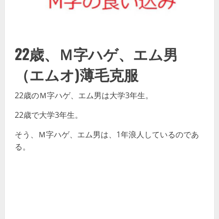
22歳、Ｍ字ハゲ、エム男
（エムオ)薄毛克服
22歳のＭ字ハゲ、エム男は大学3年生。
22歳で大学3年生。
そう、Ｍ字ハゲ、エム男は、1年浪人しているのであ
る。