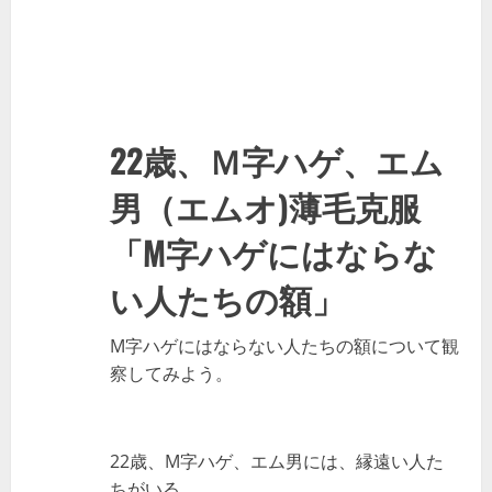
22歳、Ｍ字ハゲ、エム
男（エムオ)薄毛克服
「M字ハゲにはならな
い人たちの額」
M字ハゲにはならない人たちの額について観
察してみよう。
22歳、M字ハゲ、エム男には、縁遠い人た
ちがいる。