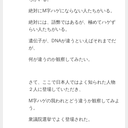
絶対にM字ハゲにならない人たちがいる。
絶対には、語弊ではあるが、極めてハゲず
らい人たちがいる。
遺伝子が、DNAが違うといえばそれまでだ
が、
何が違うのか観察してみたい。
さて、ここで日本人ではよく知られた人物
２人に登場していただき、
M字ハゲの我われとどう違うか観察してみよ
う。
衆議院選挙でよく登場された。