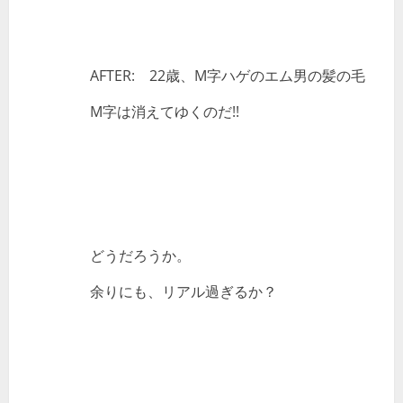
AFTER: 22歳、M字ハゲのエム男の髪の毛
M字は消えてゆくのだ!!
どうだろうか。
余りにも、リアル過ぎるか？