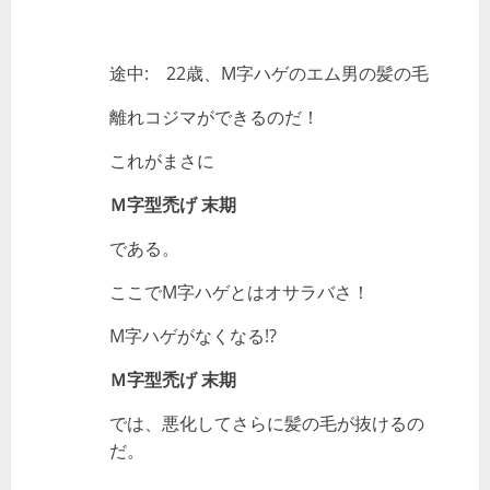
途中: 22歳、M字ハゲのエム男の髪の毛
離れコジマができるのだ！
これがまさに
Ｍ字型禿げ 末期
である。
ここでM字ハゲとはオサラバさ！
M字ハゲがなくなる!?
Ｍ字型禿げ 末期
では、悪化してさらに髪の毛が抜けるの
だ。