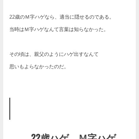
22歳のＭ字ハゲなら、適当に隠せるのである。
当時はＭ字ハゲなんて言葉は知らなかった。
その頃は、親父のようにハゲ出すなんて
思いもよらなかったのだ。
22歳ハゲ、Ｍ字ハゲ、