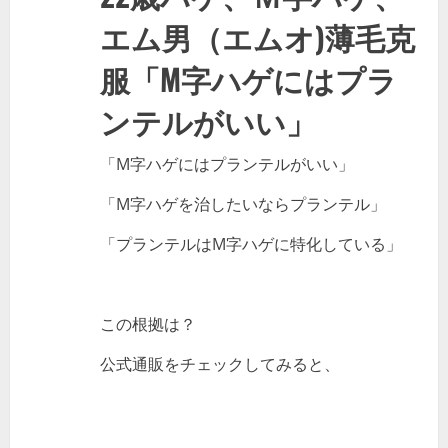
エム男（エムオ)薄毛克
服「M字ハゲにはプラ
ンテルがいい」
「M字ハゲにはプランテルがいい」
「M字ハゲを治したいならプランテル」
「プランテルはM字ハゲに特化している」
この根拠は？
公式通販をチェックしてみると、