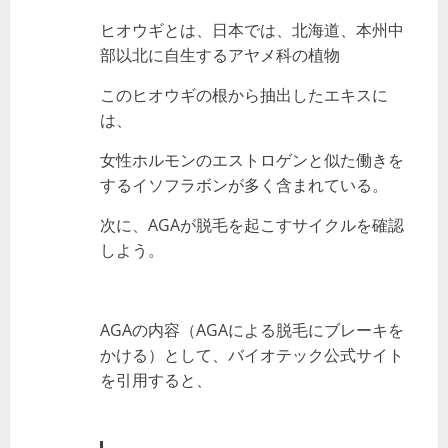
ヒオウギとは、日本では、北海道、本州中
部以北に自生するアヤメ科の植物
このヒオウギの根から抽出したエキスに
は、
女性ホルモンのエストロゲンと似た働きを
するイソフラボンが多く含まれている。
次に、AGAが脱毛を起こすサイクルを確認
しよう。
AGAの内容（AGAによる脱毛にブレーキを
かける）として、バイオテック公式サイト
を引用すると、