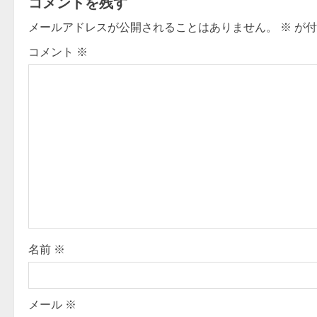
コメントを残す
n
メールアドレスが公開されることはありません。
※
が付
a
コメント
※
v
i
g
a
t
i
o
名前
※
n
メール
※