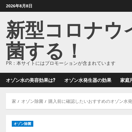
コ
2026年8月8日
ン
新型コロナウイル
テ
ン
ツ
菌する！
に
ス
キ
ッ
PR：本サイトにはプロモーションが含まれています
プ
し
オゾン水の美容効果は?
オゾン水発生器の効果
家庭
ま
す
家
オゾン除菌
購入前に確認したいおすすめのオゾン水
オゾン除菌