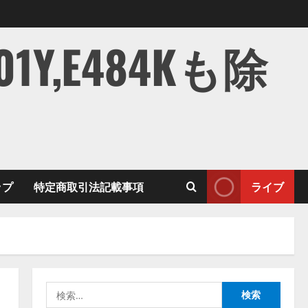
,E484Kも除
ップ
特定商取引法記載事項
ライブ
検
索: