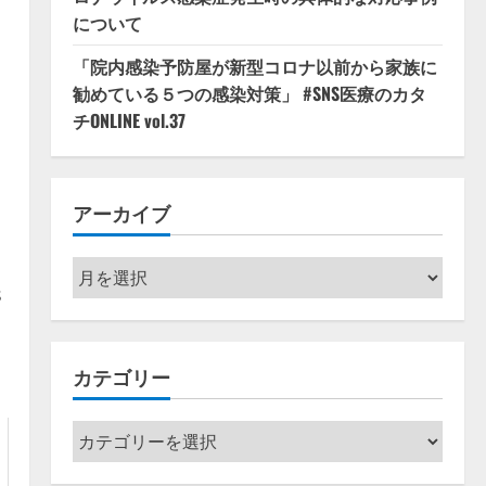
について
「院内感染予防屋が新型コロナ以前から家族に
勧めている５つの感染対策」 #SNS医療のカタ
チONLINE vol.37
アーカイブ
ア
s
ー
カ
イ
カテゴリー
ブ
カ
テ