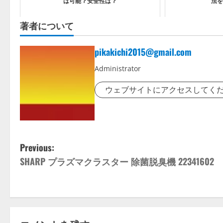
は可能？安全性は？
法を
著者について
pikakichi2015@gmail.com
Administrator
ウェブサイトにアクセスしてく
P
Previous:
SHARP プラズマクラスター 除菌脱臭機 22341602
o
s
t