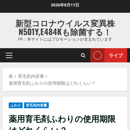
コ
2026年8月11日
ン
テ
新型コロナウイルス変異株
ン
N501Y,E484Kも除菌する！
ツ
に
PR：本サイトにはプロモーションが含まれています
ス
キ
ライブ
プ
ッ
ラ
プ
イ
し
家
育毛剤内容量
マ
ま
薬用育毛剤ふわりの使用期限はどれくらい？
リ
す
メ
ニ
ふわり
育毛剤内容量
ュ
ー
薬用育毛剤ふわりの使用期限
はどれくらい？