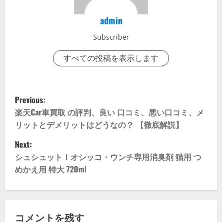
admin
Subscriber
すべての投稿を表示します
P
Previous:
o
楽天Car車買取 の評判、良い 口コミ、悪い口コミ、メ
リットとデメリットはどうなの？ 【徹底解説】
s
Next:
t
シュシュット！オシッコ・ウンチ専用消臭剤 猫用 つ
めかえ用 特大 720ml
n
a
v
コメントを残す