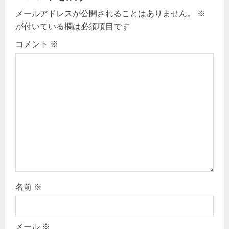
メールアドレスが公開されることはありません。
※
i
が付いている欄は必須項目です
g
コメント
※
a
t
i
o
n
名前
※
メール
※