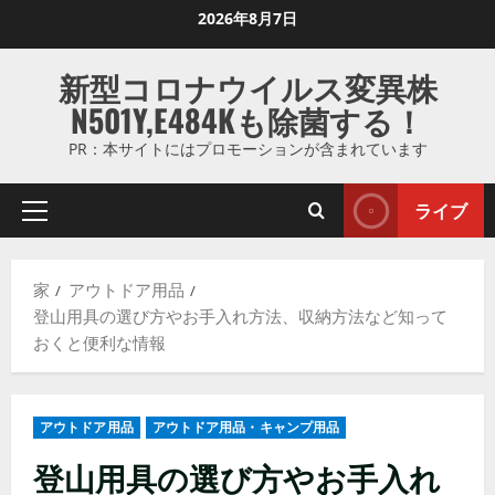
コ
2026年8月7日
ン
テ
新型コロナウイルス変異株
ン
N501Y,E484Kも除菌する！
ツ
に
PR：本サイトにはプロモーションが含まれています
ス
キ
ライブ
プ
ッ
ラ
プ
イ
し
家
アウトドア用品
マ
ま
登山用具の選び方やお手入れ方法、収納方法など知って
リ
す
おくと便利な情報
メ
ニ
ュ
アウトドア用品
アウトドア用品・キャンプ用品
ー
登山用具の選び方やお手入れ