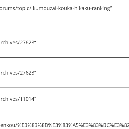
orums/topic/ikumouzai-kouka-hikaku-ranking
“
rchives/27628
“
rchives/27628
“
rchives/11014
“
om/kenkou/%E3%83%8B%E3%83%A5%E3%83%BC%E3