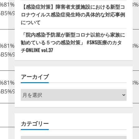
B%E5%81%A5%E5%BA%B7/%E3%80%8C%E3%83%81%E
【感染症対策】障害者支援施設における新型コ
B5%90%E6%9E%9C/
“
ロナウイルス感染症発生時の具体的な対応事例
について
「院内感染予防屋が新型コロナ以前から家族に
勧めている５つの感染対策」 #SNS医療のカタ
B%E5%81%A5%E5%BA%B7/%E3%80%8C%E3%83%81%E
チONLINE vol.37
B5%90%E6%9E%9C/
“
アーカイブ
B%E5%81%A5%E5%BA%B7/%E3%80%8C%E3%83%81%E
B5%90%E6%9E%9C/
“
ア
ー
カ
イ
カテゴリー
ブ