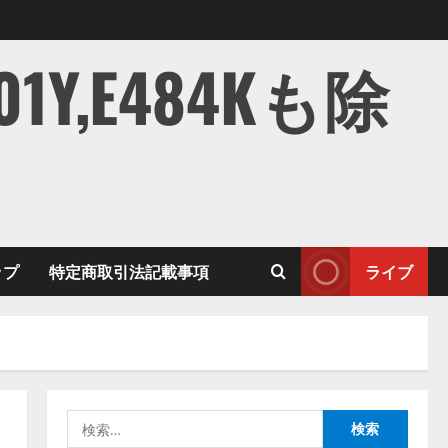
,E484Kも除
ップ
特定商取引法記載事項
ライブ
検
索: