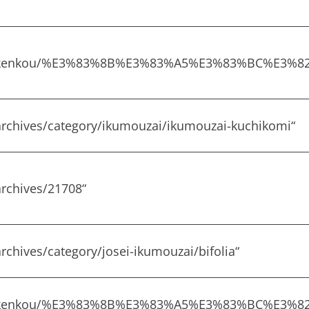
om/kenkou/%E3%83%8B%E3%83%A5%E3%83%BC%E3
rchives/category/ikumouzai/ikumouzai-kuchikomi
“
rchives/21708
“
chives/category/josei-ikumouzai/bifolia
“
om/kenkou/%E3%83%8B%E3%83%A5%E3%83%BC%E3