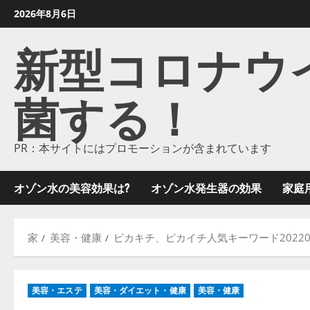
コ
2026年8月6日
ン
新型コロナウイル
テ
ン
ツ
菌する！
に
ス
キ
ッ
PR：本サイトにはプロモーションが含まれています
プ
し
オゾン水の美容効果は?
オゾン水発生器の効果
家庭
ま
す
家
美容・健康
ピカキチ、ピカイチ人気キーワード20220
美容・エステ
美容・ダイエット・健康
美容・健康