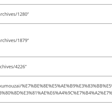
rchives/1280
“
rchives/1879
“
chives/4226
“
com/ikumouzai/%E7%BE%8E%E5%AE%B9%E3%83%B
3%80%8D%E3%81%AE%E6%A4%9C%E7%B4%A2%E7%