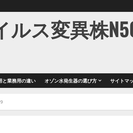
ス変異株N501Y
用と業務用の違い
オゾン水発生器の選び方
サイトマ
9