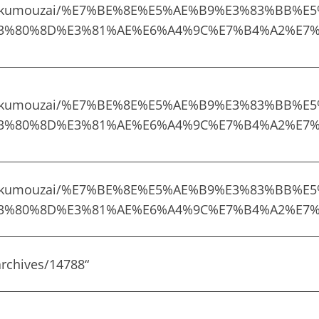
com/ikumouzai/%E7%BE%8E%E5%AE%B9%E3%83%B
3%80%8D%E3%81%AE%E6%A4%9C%E7%B4%A2%E7%
com/ikumouzai/%E7%BE%8E%E5%AE%B9%E3%83%B
3%80%8D%E3%81%AE%E6%A4%9C%E7%B4%A2%E7%
com/ikumouzai/%E7%BE%8E%E5%AE%B9%E3%83%B
3%80%8D%E3%81%AE%E6%A4%9C%E7%B4%A2%E7%
rchives/14788
“