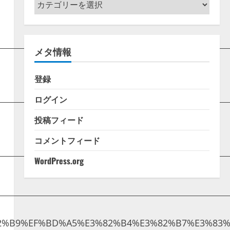
カ
テ
ゴ
リ
メタ情報
ー
登録
ログイン
投稿フィード
コメントフィード
WordPress.org
%82%B9%EF%BD%A5%E3%82%B4%E3%82%B7%E3%83%8