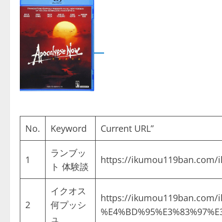
No.
Keyword
Current URL”
ランブッ
1
https://ikumou119ban.c
ト 体験談
イクオス
https://ikumou119ban.
2
何プッシ
%E4%BD%95%E3%83%97%E
ュ