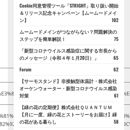
Cookie同意管理ツール「STRIGHT」取り扱い開始
＆リリース記念キャンペーン【ムームードメイ
ン】
102
ムームードメインがつながらない？問題解決の
ステップを簡単解説！
75
「新型コロナウイルス感染症に関する市長から
のメッセージ（令和４年１月20日）」
65
Forum
62
【サーモスタンド】非接触型体温計・株式会社
オーケンウォーター・新型コロナウイルス感染
%96%E3%83%83%E3%83%88-%E4%BD%93%E9%A8%93%E
対策
61
【緑の花の定期便】株式会社ＱＵＡＮＴＵＭ
【月に一度、緑の花とストーリーをお届け】緑
%E5%81%A5%E5%BA%B7/%E3%80%8C%E3%82%A4%E3
の花がある暮らし
58
82%92%E6%A5%B5%E3%82%81%E3%82%8B%EF%BC