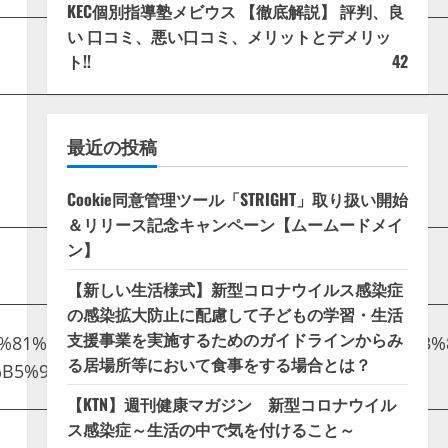
KEC個別指導塾メビウス 【徹底解説】 評判、良
い 口コミ、悪い口コミ、メリットとデメリッ
ト!!
42
最近の投稿
Cookie同意管理ツール「STRIGHT」取り扱い開始
＆リリース記念キャンペーン【ムームードメイ
ン】
【新しい生活様式】新型コロナウイルス感染症
の感染拡大防止に配慮して子どもの学習・生活
支援事業を実施するためのガイドラインからみ
B%E5%81%A5%E5%BA%B7/%E3%80%8C%E3%83%81%E
る居場所等において食事をする場合とは？
B5%90%E6%9E%9C/
“
【KTN】週刊健康マガジン 新型コロナウイル
ス感染症～生活の中で気を付けること～