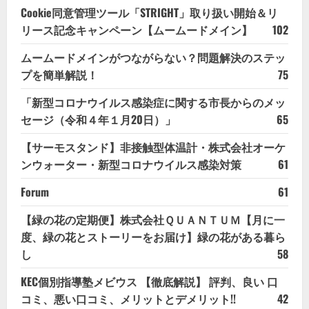
Cookie同意管理ツール「STRIGHT」取り扱い開始＆リ
リース記念キャンペーン【ムームードメイン】
102
ムームードメインがつながらない？問題解決のステッ
プを簡単解説！
75
「新型コロナウイルス感染症に関する市長からのメッ
セージ（令和４年１月20日）」
65
【サーモスタンド】非接触型体温計・株式会社オーケ
ンウォーター・新型コロナウイルス感染対策
61
Forum
61
【緑の花の定期便】株式会社ＱＵＡＮＴＵＭ【月に一
度、緑の花とストーリーをお届け】緑の花がある暮ら
し
58
KEC個別指導塾メビウス 【徹底解説】 評判、良い 口
コミ、悪い口コミ、メリットとデメリット!!
42