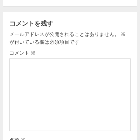
n
a
コメントを残す
v
メールアドレスが公開されることはありません。
※
が付いている欄は必須項目です
i
コメント
※
g
a
t
i
o
n