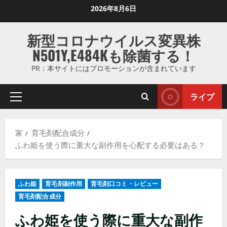
コ
2026年8月6日
ン
テ
新型コロナウイルス変異株
ン
N501Y,E484Kも除菌する！
ツ
に
PR：本サイトにはプロモーションが含まれています
ス
キ
ライブ
プ
ッ
ラ
プ
イ
し
家
育毛剤配合成分
マ
ま
ふわ姫を使う際に重大な副作用を心配する必要はある？
リ
す
メ
ニ
ふわ姫
育毛剤副作用
育毛剤口コミ・レビュー
ュ
育毛剤配合成分
ー
ふわ姫を使う際に重大な副作