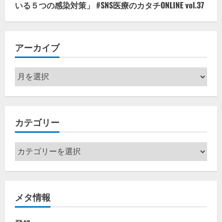
いる５つの感染対策」 #SNS医療のカタチONLINE vol.37
アーカイブ
ア
ー
カ
イ
カテゴリー
ブ
カ
テ
ゴ
リ
メタ情報
ー