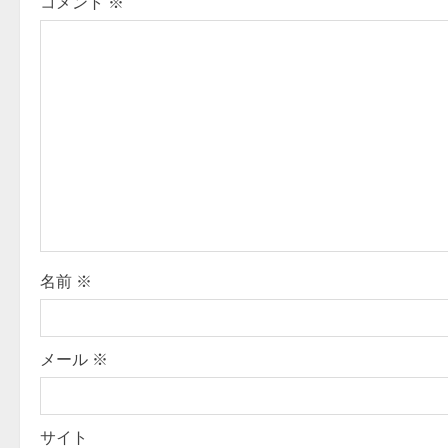
コメント
※
a
v
i
g
a
t
i
名前
※
o
n
メール
※
サイト