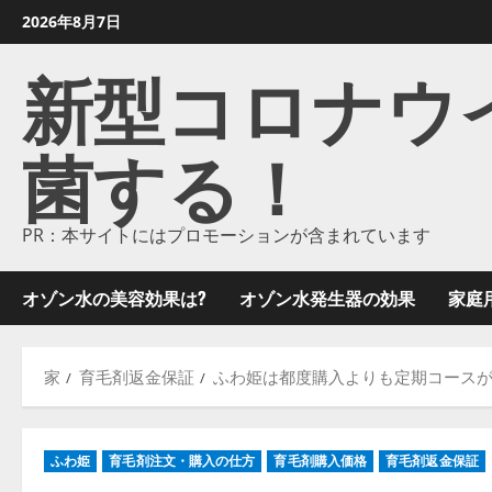
コ
2026年8月7日
ン
新型コロナウイル
テ
ン
ツ
菌する！
に
ス
キ
ッ
PR：本サイトにはプロモーションが含まれています
プ
し
オゾン水の美容効果は?
オゾン水発生器の効果
家庭
ま
す
家
育毛剤返金保証
ふわ姫は都度購入よりも定期コース
ふわ姫
育毛剤注文・購入の仕方
育毛剤購入価格
育毛剤返金保証