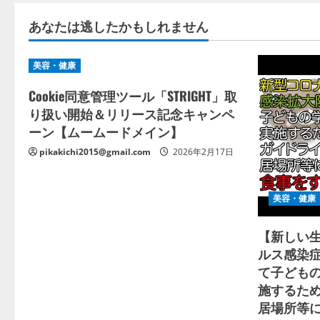
あなたは逃したかもしれません
美容・健康
Cookie同意管理ツール「STRIGHT」取
り扱い開始＆リリース記念キャンペ
ーン【ムームードメイン】
pikakichi2015@gmail.com
2026年2月17日
美容・健康
【新しい
ルス感染
て子ども
施するた
居場所等