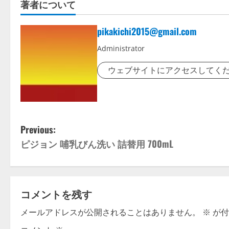
著者について
pikakichi2015@gmail.com
Administrator
ウェブサイトにアクセスしてく
P
Previous:
ピジョン 哺乳びん洗い 詰替用 700mL
o
s
t
コメントを残す
n
メールアドレスが公開されることはありません。
※
が付