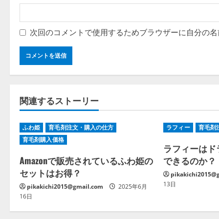
次回のコメントで使用するためブラウザーに自分の名
関連するストーリー
ふわ姫
育毛剤注文・購入の仕方
ラフィー
育毛剤
育毛剤購入価格
ラフィーはド
Amazonで販売されているふわ姫の
できるのか？
セットはお得？
pikakichi2015@
13日
pikakichi2015@gmail.com
2025年6月
16日