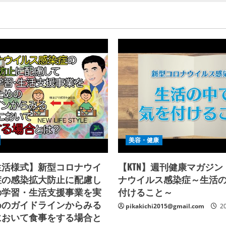
美容・健康
生活様式】新型コロナウイ
【KTN】週刊健康マガジ
症の感染拡大防止に配慮し
ナウイルス感染症～生活
の学習・生活支援事業を実
付けること～
めのガイドラインからみる
pikakichi2015@gmail.com
2
において食事をする場合と