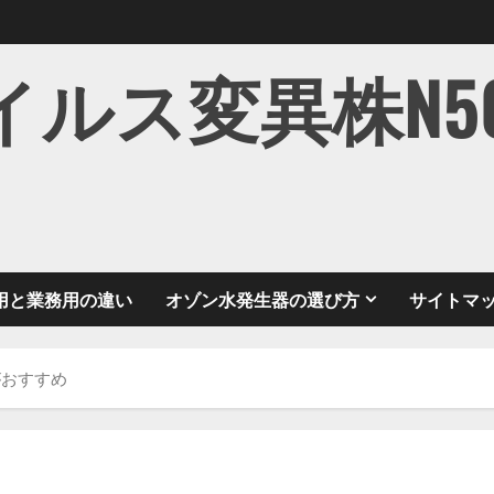
ス変異株N501Y
用と業務用の違い
オゾン水発生器の選び方
サイトマ
がおすすめ