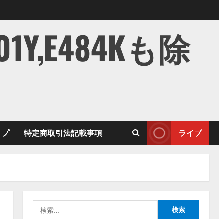
,E484Kも除
ップ
特定商取引法記載事項
ライブ
検
索: