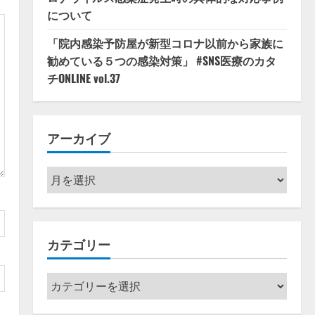
について
「院内感染予防屋が新型コロナ以前から家族に
勧めている５つの感染対策」 #SNS医療のカタ
チONLINE vol.37
アーカイブ
ア
ー
カ
イ
カテゴリー
ブ
カ
テ