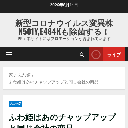
コ
2026年8月11日
ン
テ
新型コロナウイルス変異株
ン
N501Y,E484Kも除菌する！
ツ
に
PR：本サイトにはプロモーションが含まれています
ス
キ
ライブ
プ
ッ
ラ
プ
イ
し
家
ふわ姫
マ
ま
ふわ姫はあのチャップアップと同じ会社の商品
リ
す
メ
ニ
ふわ姫
ュ
ー
ふわ姫はあのチャップアップ
と同じ会社の商品