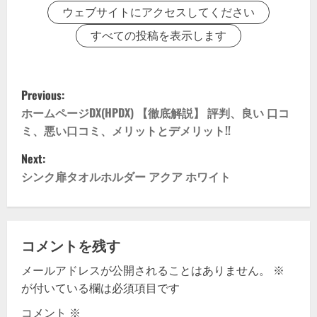
ウェブサイトにアクセスしてください
すべての投稿を表示します
P
Previous:
o
ホームページDX(HPDX) 【徹底解説】 評判、良い 口コ
ミ、悪い口コミ、メリットとデメリット!!
s
Next:
t
シンク扉タオルホルダー アクア ホワイト
n
a
コメントを残す
v
メールアドレスが公開されることはありません。
※
が付いている欄は必須項目です
i
コメント
※