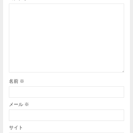
g
a
t
i
o
n
名前
※
メール
※
サイト