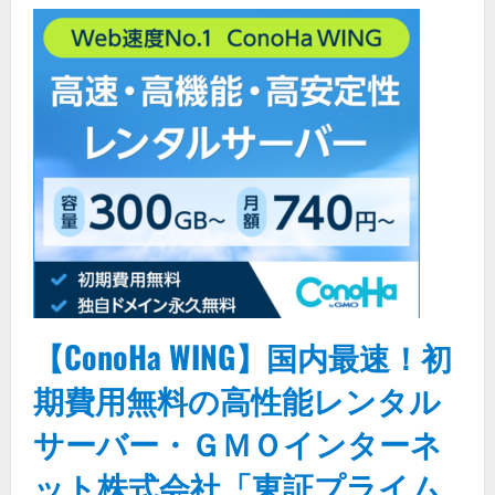
【ConoHa WING】国内最速！初
期費用無料の高性能レンタル
サーバー・ＧＭＯインターネ
ット株式会社「東証プライム