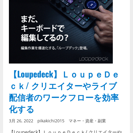
【Loupedeck】ＬｏｕｐｅＤｅ
ｃｋ/ クリエイターやライブ
配信者のワークフローを効率
化する
3月 26, 2022
pikakichi2015
マネー・資産・副業
【Loupedeck】ＬｏｕｐｅＤｅｃｋ/ クリエイターや