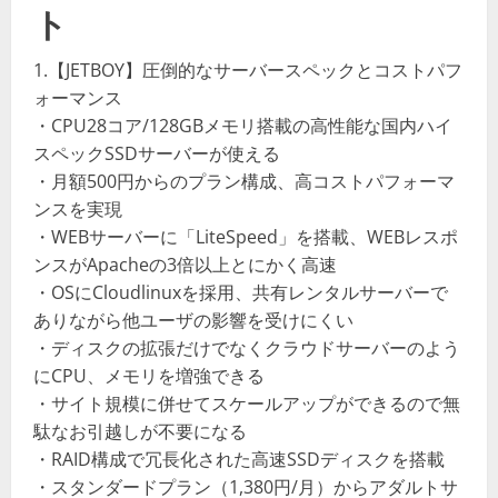
ト
1.【JETBOY】圧倒的なサーバースペックとコストパフ
ォーマンス
・CPU28コア/128GBメモリ搭載の高性能な国内ハイ
スペックSSDサーバーが使える
・月額500円からのプラン構成、高コストパフォーマ
ンスを実現
・WEBサーバーに「LiteSpeed」を搭載、WEBレスポ
ンスがApacheの3倍以上とにかく高速
・OSにCloudlinuxを採用、共有レンタルサーバーで
ありながら他ユーザの影響を受けにくい
・ディスクの拡張だけでなくクラウドサーバーのよう
にCPU、メモリを増強できる
・サイト規模に併せてスケールアップができるので無
駄なお引越しが不要になる
・RAID構成で冗長化された高速SSDディスクを搭載
・スタンダードプラン（1,380円/月）からアダルトサ