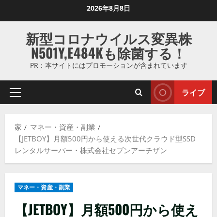
コ
2026年8月8日
ン
テ
新型コロナウイルス変異株
ン
N501Y,E484Kも除菌する！
ツ
に
PR：本サイトにはプロモーションが含まれています
ス
キ
ライブ
プ
ッ
ラ
プ
イ
し
家
マネー・資産・副業
マ
ま
【JETBOY】月額500円から使える次世代クラウド型SSD
リ
す
レンタルサーバー・株式会社セブンアーチザン
メ
ニ
ュ
マネー・資産・副業
ー
【JETBOY】月額500円から使え