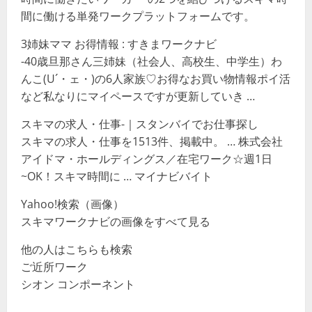
間に働ける単発ワークプラットフォームです。
3姉妹ママ お得情報 : すきまワークナビ
-40歳旦那さん三姉妹（社会人、高校生、中学生）わ
んこ(U´・ェ・)の6人家族♡お得なお買い物情報ポイ活
など私なりにマイペースですが更新していき …
スキマの求人・仕事-｜スタンバイでお仕事探し
スキマの求人・仕事を1513件、掲載中。 … 株式会社
アイドマ・ホールディングス／在宅ワーク☆週1日
~OK！スキマ時間に … マイナビバイト
Yahoo!検索（画像）
スキマワークナビの画像をすべて見る
他の人はこちらも検索
ご近所ワーク
シオン コンポーネント