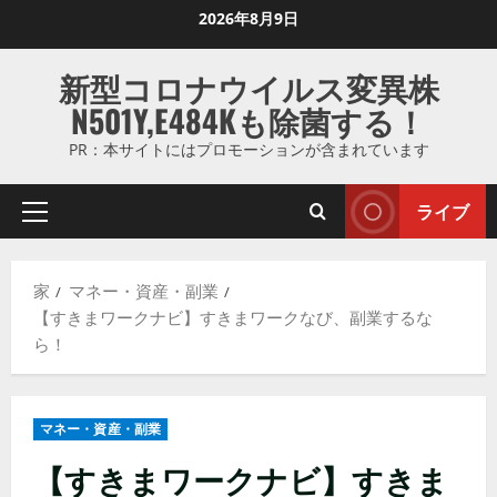
コ
2026年8月9日
ン
テ
新型コロナウイルス変異株
ン
N501Y,E484Kも除菌する！
ツ
に
PR：本サイトにはプロモーションが含まれています
ス
キ
ライブ
プ
ッ
ラ
プ
イ
し
家
マネー・資産・副業
マ
ま
【すきまワークナビ】すきまワークなび、副業するな
リ
す
ら！
メ
ニ
ュ
マネー・資産・副業
ー
【すきまワークナビ】すきま