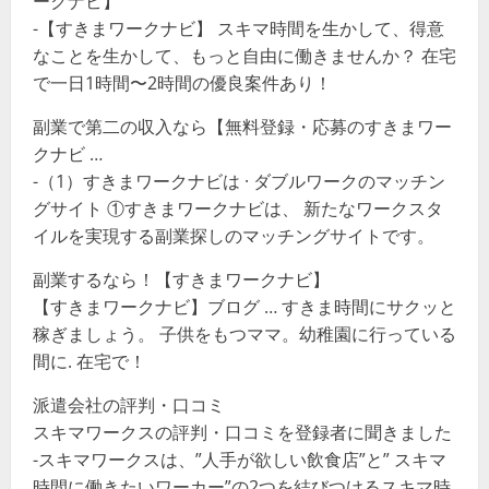
ークナビ】
-【すきまワークナビ】 スキマ時間を生かして、得意
なことを生かして、もっと自由に働きませんか？ 在宅
で一日1時間〜2時間の優良案件あり！
副業で第二の収入なら【無料登録・応募のすきまワー
クナビ …
-（1）すきまワークナビは · ダブルワークのマッチン
グサイト ①すきまワークナビは、 新たなワークスタ
イルを実現する副業探しのマッチングサイトです。
副業するなら！【すきまワークナビ】
【すきまワークナビ】ブログ … すきま時間にサクッと
稼ぎましょう。 子供をもつママ。幼稚園に行っている
間に. 在宅で！
派遣会社の評判・口コミ
スキマワークスの評判・口コミを登録者に聞きました
-スキマワークスは、”人手が欲しい飲食店”と” スキマ
時間に働きたいワーカー”の2つを結びつけるスキマ時