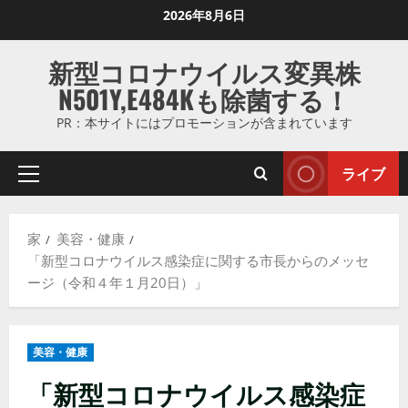
コ
2026年8月6日
ン
テ
新型コロナウイルス変異株
ン
N501Y,E484Kも除菌する！
ツ
に
PR：本サイトにはプロモーションが含まれています
ス
キ
ライブ
プ
ッ
ラ
プ
イ
し
家
美容・健康
マ
ま
「新型コロナウイルス感染症に関する市長からのメッセ
リ
す
ージ（令和４年１月20日）」
メ
ニ
ュ
美容・健康
ー
「新型コロナウイルス感染症