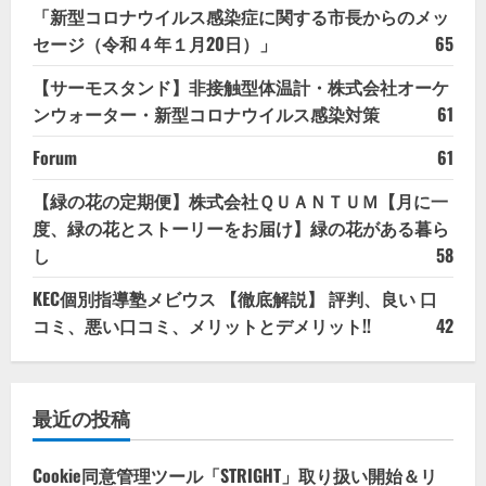
「新型コロナウイルス感染症に関する市長からのメッ
セージ（令和４年１月20日）」
65
【サーモスタンド】非接触型体温計・株式会社オーケ
ンウォーター・新型コロナウイルス感染対策
61
Forum
61
【緑の花の定期便】株式会社ＱＵＡＮＴＵＭ【月に一
度、緑の花とストーリーをお届け】緑の花がある暮ら
し
58
KEC個別指導塾メビウス 【徹底解説】 評判、良い 口
コミ、悪い口コミ、メリットとデメリット!!
42
最近の投稿
Cookie同意管理ツール「STRIGHT」取り扱い開始＆リ