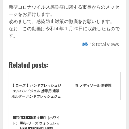
新型コロナウイルス感染症に関する市長からのメッセ
ージをお届けします。
改めまして、感染防止対策の徹底をお願いします。
なお、この動画は令和４年１月20日に収録したもので
す。
18 total views
Related posts:
【 ローズ 】ハンドフレッシュジ
呉 メディゾール 無香性
ェルハンドジェル 携帯用 通販
ホルダー ハンドフレッシュジェ
ル ストラップ かわいい 30mL ア
ルコール ジェル 消毒 アウトド
ア 持ち歩き ポケット ミニサイ
TOTO TCF8CKM31＃NW1（ホワイ
ズ ...
ト） KMシリーズ ウォシュレッ
トKM TCF8CKM31＃NW1