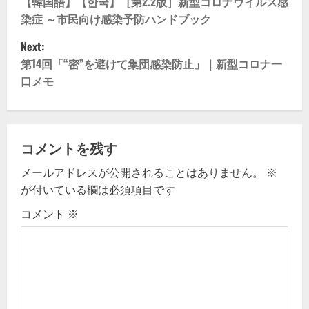
o
【韓国語】【한국】［第2.2版］新型コロナウイルス感
染症 ～市民向け感染予防ハンドブック
s
Next:
t
第14回「“密”を避けて集団感染防止」｜新型コロナ一
口メモ
n
a
v
コメントを残す
メールアドレスが公開されることはありません。
※
i
が付いている欄は必須項目です
g
コメント
※
a
t
i