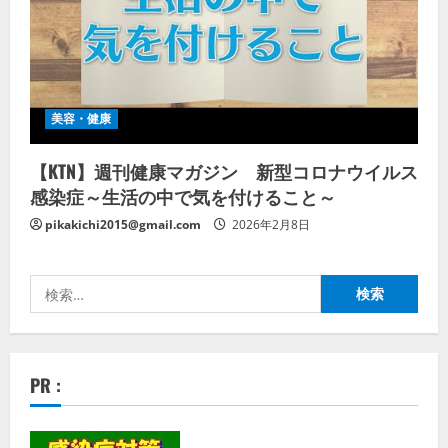
美容・健康
【KTN】週刊健康マガジン 新型コロナウイルス
感染症～生活の中で気を付けること～
pikakichi2015@gmail.com
2026年2月8日
検
索:
PR :