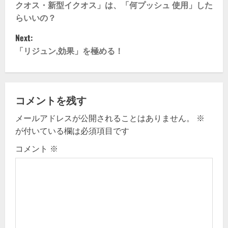
クオス・新型イクオス」は、「何プッシュ 使用」した
s
らいいの？
t
Next:
「リジュン,効果」を極める！
n
a
v
コメントを残す
メールアドレスが公開されることはありません。
※
i
が付いている欄は必須項目です
g
コメント
※
a
t
i