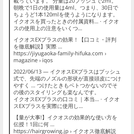
載っています。 分量は20プッシュで2ml。
朝晩で1日の使用量は4ml。つまり、30日で
ちょうど1本120mlを使うようになります。
‎イクオスを買ったときの付属資料… · ‎イクオ
スの使用上の注意をいくつ…
イクオスEXプラスの効果！【口コミ・評判
を徹底解説】実際 …
https://jiyugaoka-family-hifuka.com ›
magazine › iqos
2022/06/13 — イクオスEXプラスはプッシュ
式で、先端のノズルの形状が直接頭皮につけ
やすく … つけたときもベトつかないのでそ
の後のスタイリングも楽なんです。
‎イクオスEXプラスの口コミ｜本当… · ‎イクオ
スEXプラスを実際に使用し…
【量が大事!】イクオスの効果的な使い方を
伝授！1回に何 …
https://hairgrowing.jp › イクオス徹底解説