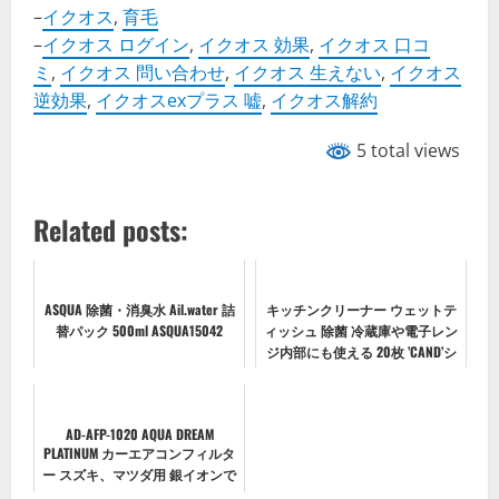
–
イクオス
,
育毛
–
イクオス ログイン
,
イクオス 効果
,
イクオス 口コ
ミ
,
イクオス 問い合わせ
,
イクオス 生えない
,
イクオス
逆効果
,
イクオスexプラス 嘘
,
イクオス解約
5 total views
Related posts:
ASQUA 除菌・消臭水 Ail.water 詰
キッチンクリーナー ウェットテ
替パック 500ml ASQUA15042
ィッシュ 除菌 冷蔵庫や電子レン
ジ内部にも使える 20枚 ’CAND’シ
リーズ
AD-AFP-1020 AQUA DREAM
PLATINUM カーエアコンフィルタ
ー スズキ、マツダ用 銀イオンで
抗菌効果 除塵 脱臭 風量効果