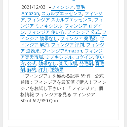
2021/12/03
–
フィンジア
,
育毛
Amazon
,
スカルプエッセンス
,
フィンジ
ア
,
フィンジア スカルプエッセンス
,
フィ
ンジア ミノキシジル
,
フィンジア ログイ
ン
,
フィンジア 使い方
,
フィンジア 公式
,
フ
ィンジア 効果なし
,
フィンジア 発毛剤
,
フ
ィンジア 解約
,
フィンジア 評判
,
フィンジ
ア 逆効果
,
フィンジアAmazon
,
フィンジ
ア楽天市場
,
ミノキシジル
,
ログイン
,
使い
方
,
公式
,
効果なし
,
楽天市場
,
発毛剤
,
育毛
剤
,
解約
,
評判
,
逆効果
「フィンジア」を極める記事 69 件 公式
通販：フィンジアを最安値で購入！フィン
ジアをお試し下さい！ 「フィンジア」価
格情報 フィンジアを見る フィンジア
50ml ￥7,980 Qoo …