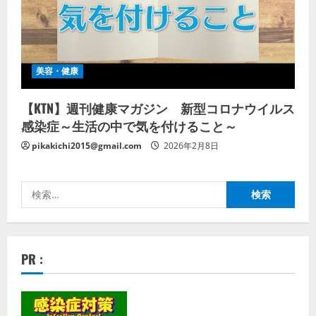
美容・健康
【KTN】週刊健康マガジン 新型コロナウイルス
感染症～生活の中で気を付けること～
pikakichi2015@gmail.com
2026年2月8日
検
索:
PR :