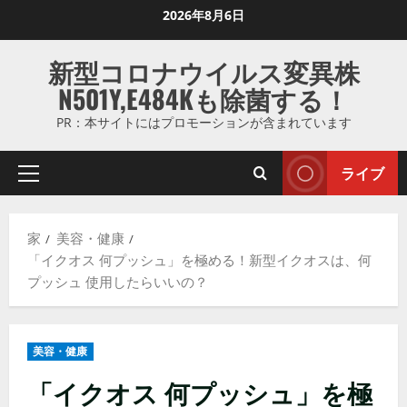
コ
2026年8月6日
ン
テ
新型コロナウイルス変異株
ン
N501Y,E484Kも除菌する！
ツ
に
PR：本サイトにはプロモーションが含まれています
ス
キ
ライブ
プ
ッ
ラ
プ
イ
し
家
美容・健康
マ
ま
「イクオス 何プッシュ」を極める！新型イクオスは、何
リ
す
プッシュ 使用したらいいの？
メ
ニ
ュ
美容・健康
ー
「イクオス 何プッシュ」を極