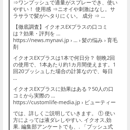
⇒ワンプッシュで適量がスプレーでき、使い
やすい！ 使用感 ⇒ニオイや刺激はなし。サ
ラサラで髪がヘタりにくい。 成分 ⇒ …
【徹底調査】イクオスEXプラスの口コミ
は？効果・評判を …
https://news.mynavi.jp › … › 髪の悩み › 育毛
剤
イクオスEXプラスは1本で何日分？ 朝晩2回
の使用で、1本あたり約1カ月間使えます。1
回20プッシュした場合の計算なので、毎日
…
イクオスEXプラスに効果はある？50人の口
コミから実際の …
https://customlife-media.jp › ビューティー
では、詳しくご説明していきます。 ① 使い
方によっては液ダレしやすい. イクオス,効
果. 編集部アンケートでも、. 「プッシュ式