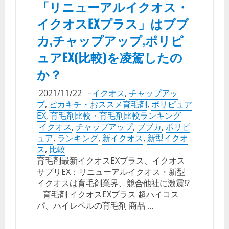
「リニューアルイクオス・
イクオスEXプラス」はブブ
カ,チャップアップ,ポリピ
ュアEX(比較)を凌駕したの
か？
2021/11/22
–
イクオス
,
チャップアッ
プ
,
ピカキチ・おススメ育毛剤
,
ポリピュア
EX
,
育毛剤比較・育毛剤比較ランキング
イクオス
,
チャップアップ
,
ブブカ
,
ポリピ
ュア
,
ランキング
,
新イクオス
,
新型イクオ
ス
,
比較
育毛剤最新イクオスEXプラス、イクオス
サプリEX：リニューアルイクオス・新型
イクオスは育毛剤業界、競合他社に激震!?
育毛剤 イクオスEXプラス 超ハイコス
パ、ハイレベルの育毛剤 商品 …