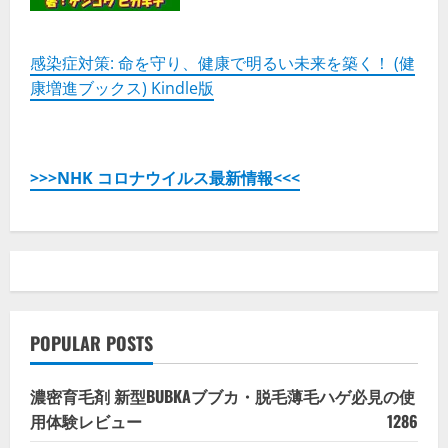
れ
た
あ
の
シ
感染症対策: 命を守り、健康で明るい未来を築く！ (健
ャ
康増進ブックス) Kindle版
ワ
ー
ヘ
ッ
ド！
の
詳
>>>NHK コロナウイルス最新情報<<<
細
を
ご
覧
く
だ
さ
い
POPULAR POSTS
濃密育毛剤 新型BUBKAブブカ・脱毛薄毛ハゲ必見の使
用体験レビュー
1286