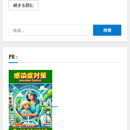
【ミ
続きを読む
ラ
ブ
ル
オ
ン
検
ラ
イ
索:
ン】
株
式
会
社
PR :
Ｇ
Ｗ
Ｆ/
可
愛
い
だ
け
じ
ゃ
な
い！
機
能
も
強
化
さ