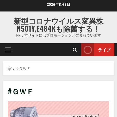
コ
2026年8月8日
ン
テ
新型コロナウイルス変異株
ン
N501Y,E484Kも除菌する！
ツ
に
PR：本サイトにはプロモーションが含まれています
ス
キ
ライブ
プ
ッ
ラ
プ
イ
し
家
#ＧＷＦ
マ
ま
リ
す
メ
#ＧＷＦ
ニ
ュ
ー