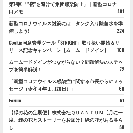
第14回「“密”を避けて集団感染防止」｜新型コロナ一
口メモ
401
新型コロナウイルス対策には、タンク入り除菌水を準
備しよう!
224
Cookie同意管理ツール「STRIGHT」取り扱い開始＆リ
リース記念キャンペーン【ムームードメイン】
108
ムームードメインがつながらない？問題解決のステッ
プを簡単解説！
72
「新型コロナウイルス感染症に関する市長からのメッ
セージ（令和４年１月20日）」
68
Forum
61
【緑の花の定期便】株式会社ＱＵＡＮＴＵＭ【月に一
度、緑の花とストーリーをお届け】緑の花がある暮ら
し
58