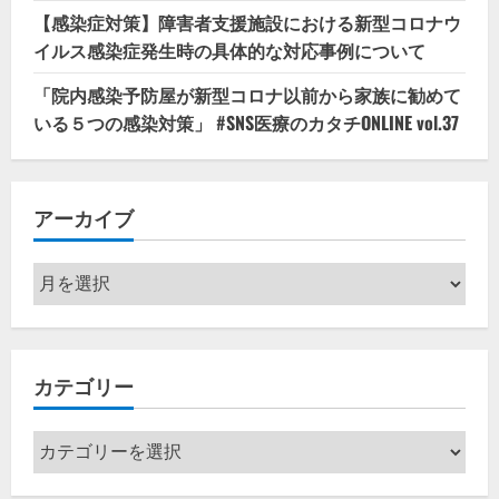
【感染症対策】障害者支援施設における新型コロナウ
イルス感染症発生時の具体的な対応事例について
「院内感染予防屋が新型コロナ以前から家族に勧めて
いる５つの感染対策」 #SNS医療のカタチONLINE vol.37
アーカイブ
ア
ー
カ
イ
カテゴリー
ブ
カ
テ
ゴ