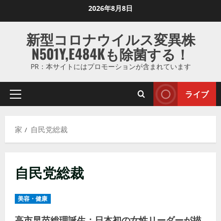
コ
2026年8月8日
ン
テ
新型コロナウイルス変異株
ン
N501Y,E484Kも除菌する！
ツ
に
PR：本サイトにはプロモーションが含まれています
ス
キ
ライブ
プ
ッ
ラ
プ
イ
し
家
自民党総裁
マ
ま
リ
す
メ
自民党総裁
ニ
ュ
ー
美容・健康
高市早苗総理誕生：日本初の女性リーダーが描