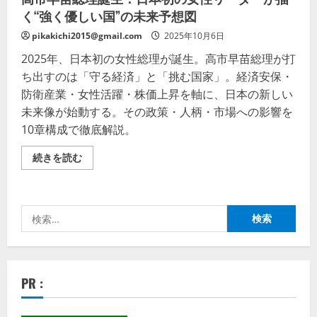
く“強く優しい国”の未来予想図
pikakichi2015@gmail.com
2025年10月6日
2025年、日本初の女性総理が誕生。高市早苗総理が打
ち出すのは「守る経済」と「挑む国家」。経済安保・
防衛産業・女性活躍・株価上昇を軸に、日本の新しい
未来像が始動する。その政策・人柄・市場への影響を
10章構成で徹底解説。
高
続きを読む
市
早
苗
総
理
検
誕
生：
索:
日
本
初
の
女
PR :
性
リ
ー
ダ