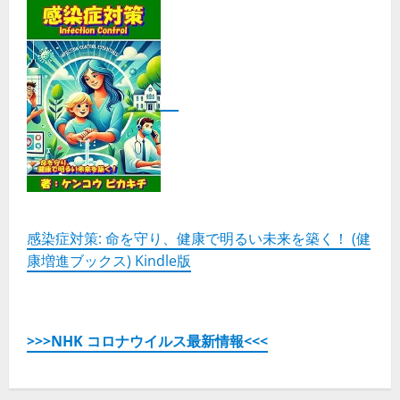
ー
が
描
く“強
く
優
し
い
国”の
未
来
予
想
図
の
詳
細
を
ご
感染症対策: 命を守り、健康で明るい未来を築く！ (健
覧
康増進ブックス) Kindle版
く
だ
さ
い
>>>NHK コロナウイルス最新情報<<<