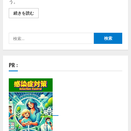
う。
脱
続きを読む
毛
革
命！
家
庭
検
用
脱
索:
毛
器
の
魅
力
PR :
と
お
ス
ス
メ
理
由
の
詳
細
を
ご
覧
く
だ
さ