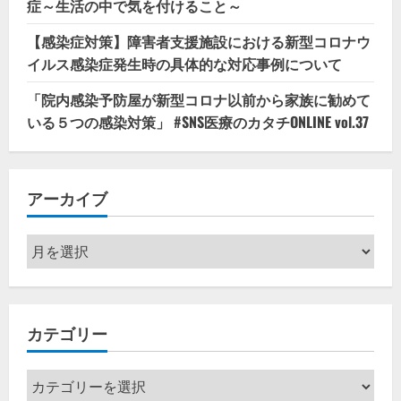
症～生活の中で気を付けること～
【感染症対策】障害者支援施設における新型コロナウ
イルス感染症発生時の具体的な対応事例について
「院内感染予防屋が新型コロナ以前から家族に勧めて
いる５つの感染対策」 #SNS医療のカタチONLINE vol.37
アーカイブ
ア
ー
カ
イ
カテゴリー
ブ
カ