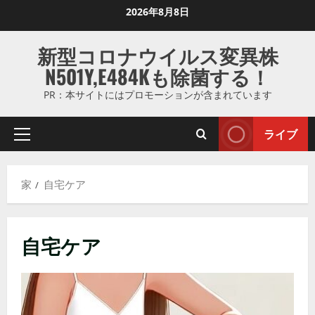
コ
2026年8月8日
ン
テ
新型コロナウイルス変異株
ン
N501Y,E484Kも除菌する！
ツ
に
PR：本サイトにはプロモーションが含まれています
ス
キ
ライブ
プ
ッ
ラ
プ
イ
し
家
自宅ケア
マ
ま
リ
す
メ
自宅ケア
ニ
ュ
ー