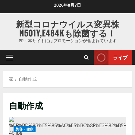
コ
2026年8月7日
ン
テ
新型コロナウイルス変異株
ン
N501Y,E484Kも除菌する！
ツ
に
PR：本サイトにはプロモーションが含まれています
ス
キ
ライブ
プ
ッ
ラ
プ
イ
し
家
自動作成
マ
ま
リ
す
メ
自動作成
ニ
ュ
ー
美容・健康