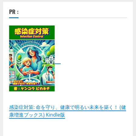
AI
が
PR :
あ
な
た
の
時
間
を
劇
的
に
解
放
す
る！
Gemini
に
よ
る
プ
レ
ゼ
ン
資
感染症対策: 命を守り、健康で明るい未来を築く！ (健
料
康増進ブックス) Kindle版
の
自
動
作
成
機