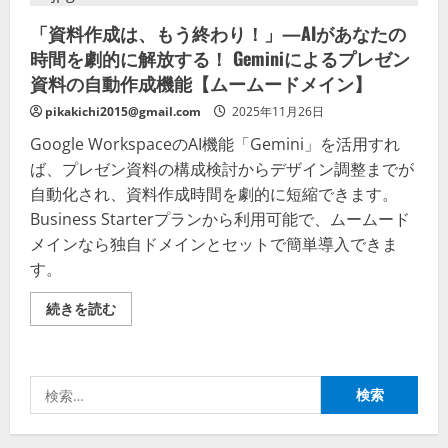
「資料作成は、もう終わり！」—AIがあなたの
時間を劇的に解放する！ Geminiによるプレゼン
資料の自動作成機能【ムームードメイン】
pikakichi2015@gmail.com
2025年11月26日
Google WorkspaceのAI機能「Gemini」を活用すれ
ば、プレゼン資料の構成検討からデザイン調整までが
自動化され、資料作成時間を劇的に短縮できます。
Business Starterプランから利用可能で、ムームード
メインなら独自ドメインとセットで簡単導入できま
す。
「資
続きを読む
料
作
成
は、
も
検
う
終
索:
わ
り！」
—