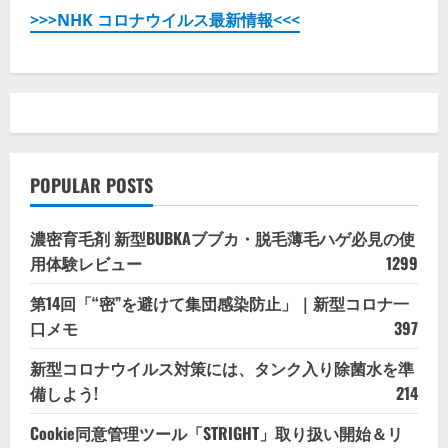
能
>>>NHK コロナウイルス最新情報<<<
【ム
ー
ム
ー
ド
メ
イ
ン】
の
詳
細
を
POPULAR POSTS
ご
覧
く
濃密育毛剤 新型BUBKAブブカ・脱毛薄毛ハゲ必見の使
だ
さ
用体験レビュー
1299
い
第14回「“密”を避けて集団感染防止」｜新型コロナ一
口メモ
397
新型コロナウイルス対策には、タンク入り除菌水を準
備しよう!
214
Cookie同意管理ツール「STRIGHT」取り扱い開始＆リ