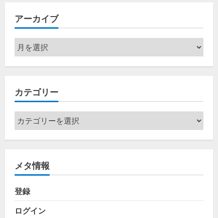
アーカイブ
ア
ー
カ
イ
カテゴリー
ブ
カ
テ
ゴ
リ
メタ情報
ー
登録
ログイン