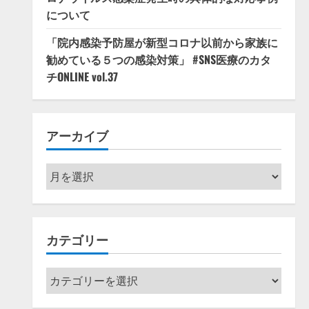
について
「院内感染予防屋が新型コロナ以前から家族に
勧めている５つの感染対策」 #SNS医療のカタ
チONLINE vol.37
アーカイブ
ア
ー
カ
イ
カテゴリー
ブ
カ
テ