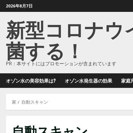
コ
2026年8月7日
ン
新型コロナウイル
テ
ン
ツ
菌する！
に
ス
キ
ッ
PR：本サイトにはプロモーションが含まれています
プ
し
オゾン水の美容効果は?
オゾン水発生器の効果
家庭
ま
す
家
自動スキャン
自動スキャン