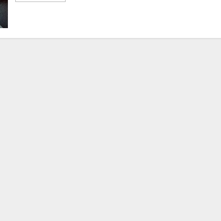
撃：
ThinkPHP
サ
イ
ト
が
狙
わ
れ
て
い
る！
SQL
イ
ン
ジ
ェ
ク
シ
ョ
ン
攻
撃
の
痕
跡
と
防
衛
策
の
詳