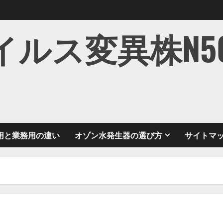
ス変異株N501Y
用と業務用の違い
オゾン水発生器の選び方
サイトマ