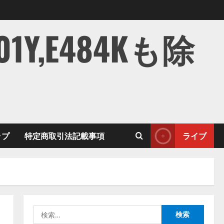
,E484Kも除
ップ
特定商取引法記載事項
ライブ
検
索: