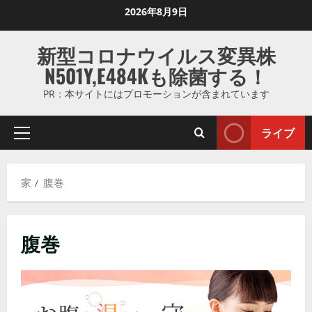
コ
2026年8月9日
ン
テ
新型コロナウイルス変異株
ン
N501Y,E484Kも除菌する！
ツ
に
PR：本サイトにはプロモーションが含まれています
ス
キ
ライブ
プ
ッ
ラ
プ
イ
し
家
腹巻
マ
ま
リ
す
メ
腹巻
ニ
ュ
ー