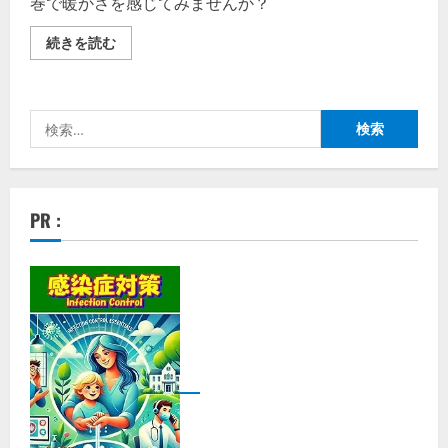
巻で暖かさを感じてみませんか？
ベ
続きを読む
ル
タ
温
活
シ
検
ル
ク
索:
腹
巻
【徹
底
解
PR :
説】
評
判、
良
い
口
コ
ミ、
悪
い
口
コ
ミ、
メ
リ
ッ
ト