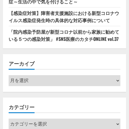
症～生活の中で気を付けること～
【感染症対策】障害者支援施設における新型コロナウ
イルス感染症発生時の具体的な対応事例について
「院内感染予防屋が新型コロナ以前から家族に勧めて
いる５つの感染対策」 #SNS医療のカタチONLINE vol.37
アーカイブ
ア
ー
カ
イ
カテゴリー
ブ
カ
テ