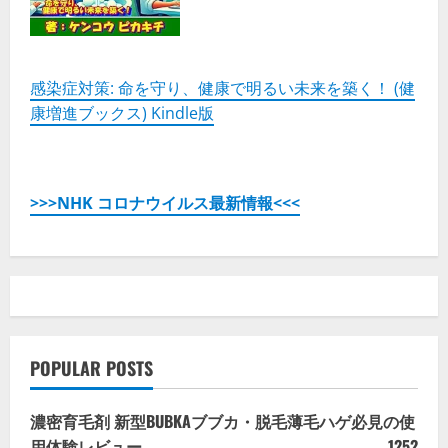
と
デ
メ
リ
ッ
ト!!
感染症対策: 命を守り、健康で明るい未来を築く！ (健
の
康増進ブックス) Kindle版
詳
細
を
ご
覧
く
だ
>>>NHK コロナウイルス最新情報<<<
さ
い
POPULAR POSTS
濃密育毛剤 新型BUBKAブブカ・脱毛薄毛ハゲ必見の使
用体験レビュー
1252