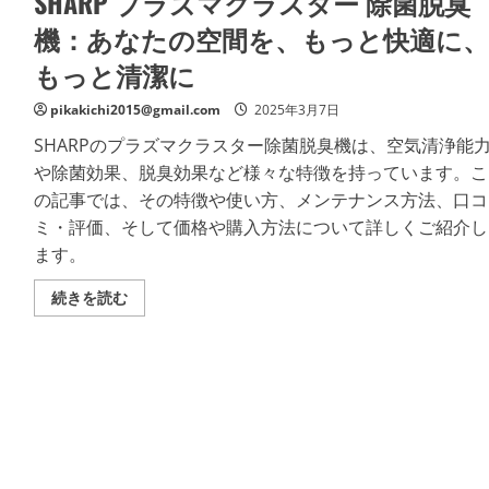
SHARP プラズマクラスター 除菌脱臭
機：あなたの空間を、もっと快適に、
もっと清潔に
pikakichi2015@gmail.com
2025年3月7日
SHARPのプラズマクラスター除菌脱臭機は、空気清浄能
や除菌効果、脱臭効果など様々な特徴を持っています。こ
の記事では、その特徴や使い方、メンテナンス方法、口コ
ミ・評価、そして価格や購入方法について詳しくご紹介し
ます。
SHARP
続きを読む
プ
ラ
ズ
マ
ク
ラ
ス
タ
ー
除
菌
脱