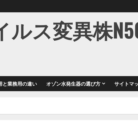
ス変異株N501Y
用と業務用の違い
オゾン水発生器の選び方
サイトマ