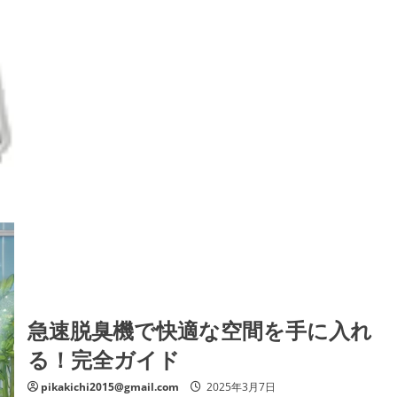
臭
機：
あ
な
た
の
空
間
を、
も
っ
と
快
適
に、
も
っ
と
清
潔
に
の
詳
細
を
ご
急速脱臭機で快適な空間を手に入れ
覧
く
る！完全ガイド
だ
さ
い
pikakichi2015@gmail.com
2025年3月7日