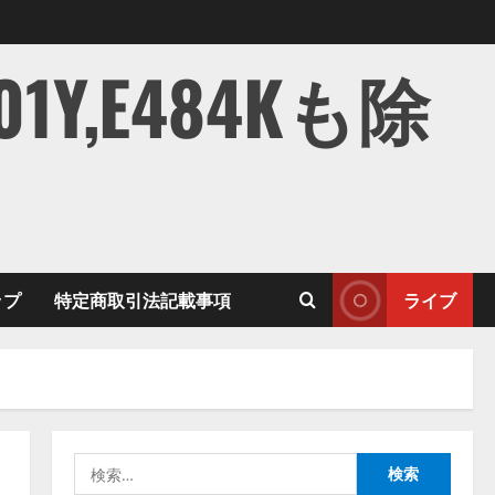
,E484Kも除
ップ
特定商取引法記載事項
ライブ
検
索: