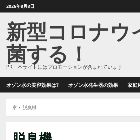
コ
2026年8月8日
ン
新型コロナウイル
テ
ン
ツ
菌する！
に
ス
キ
ッ
PR：本サイトにはプロモーションが含まれています
プ
し
オゾン水の美容効果は?
オゾン水発生器の効果
家庭
ま
す
家
脱臭機
脱臭機