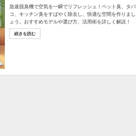
急速脱臭機で空気を一瞬でリフレッシュ！ペット臭、タバ
コ、キッチン臭をすばやく除去し、快適な空間を作りまし
ょう。おすすめモデルや選び方、活用術を詳しく解説！
急
続きを読む
速
脱
臭
機
で
快
適
な
空
間
を
手
に
入
れ
る！
完
全
ガ
イ
ド
の
詳
細