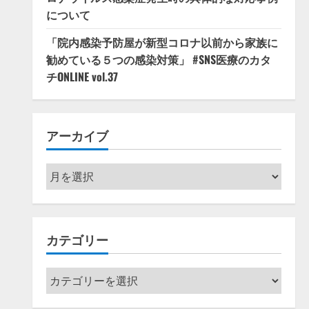
について
「院内感染予防屋が新型コロナ以前から家族に
勧めている５つの感染対策」 #SNS医療のカタ
チONLINE vol.37
アーカイブ
ア
ー
カ
イ
カテゴリー
ブ
カ
テ