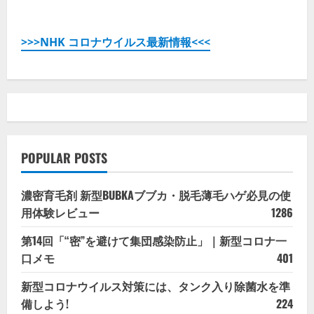
細
を
ご
覧
>>>NHK コロナウイルス最新情報<<<
く
だ
さ
い
POPULAR POSTS
濃密育毛剤 新型BUBKAブブカ・脱毛薄毛ハゲ必見の使
用体験レビュー
1286
第14回「“密”を避けて集団感染防止」｜新型コロナ一
口メモ
401
新型コロナウイルス対策には、タンク入り除菌水を準
備しよう!
224