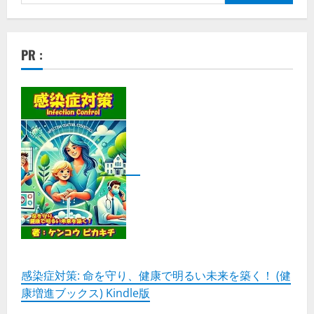
索:
文
字
起
こ
し
PR :
ア
プ
リ」
は、
音
声
を
テ
キ
ス
ト
に
変
換
す
る
た
め
の
強
力
な
ツ
感染症対策: 命を守り、健康で明るい未来を築く！ (健
ー
康増進ブックス) Kindle版
ル
の
詳