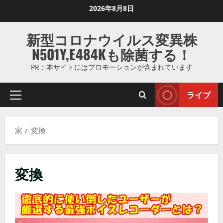
コ
2026年8月8日
ン
テ
新型コロナウイルス変異株
ン
N501Y,E484Kも除菌する！
ツ
に
PR：本サイトにはプロモーションが含まれています
ス
キ
ライブ
プ
ッ
ラ
プ
イ
し
家
変換
マ
ま
リ
す
メ
変換
ニ
ュ
ー