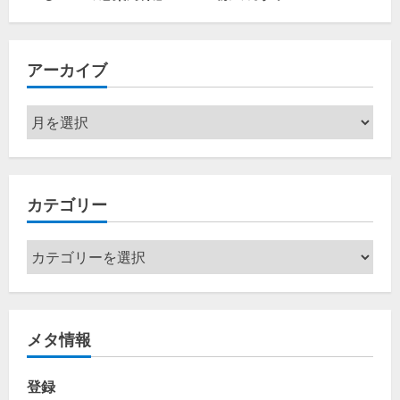
アーカイブ
ア
ー
カ
イ
カテゴリー
ブ
カ
テ
ゴ
リ
メタ情報
ー
登録