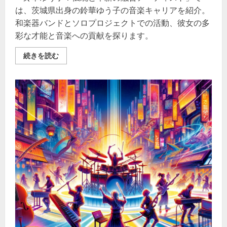
は、茨城県出身の鈴華ゆう子の音楽キャリアを紹介。
和楽器バンドとソロプロジェクトでの活動、彼女の多
彩な才能と音楽への貢献を探ります。
鈴
続きを読む
華
ゆ
う
子
–
和
の
魂
と
西
洋
音
楽
の
調
和
を
紡
ぐ、
現
代
の
音
楽