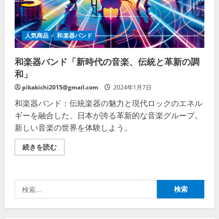
界
の
架
け
橋
人気商品
和楽器バンド
の
詳
細
和楽器バンド「新時代の音楽、伝統と革新の調
を
ご
和」
覧
く
だ
pikakichi2015@gmail.com
2024年1月7日
さ
い
和楽器バンド：伝統楽器の魅力と現代ロックのエネル
ギーを融合した、日本が誇る革新的な音楽グループ。
新しい音楽の世界を体験しよう。
和
続きを読む
楽
器
バ
ン
ド
検
「新
時
索:
代
の
音