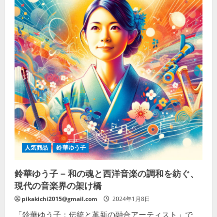
人気商品
鈴華ゆう子
鈴華ゆう子 – 和の魂と西洋音楽の調和を紡ぐ、
現代の音楽界の架け橋
pikakichi2015@gmail.com
2024年1月8日
「鈴華ゆう子：伝統と革新の融合アーティスト」で