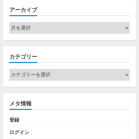
アーカイブ
ア
ー
カ
イ
カテゴリー
ブ
カ
テ
ゴ
リ
メタ情報
ー
登録
ログイン