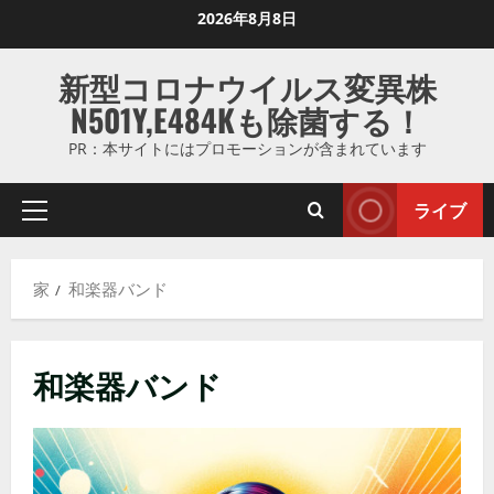
コ
2026年8月8日
ン
テ
新型コロナウイルス変異株
ン
N501Y,E484Kも除菌する！
ツ
に
PR：本サイトにはプロモーションが含まれています
ス
キ
ライブ
プ
ッ
ラ
プ
イ
し
家
和楽器バンド
マ
ま
リ
す
メ
和楽器バンド
ニ
ュ
ー