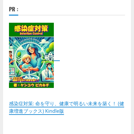
楽、
伝
PR :
統
と
革
新
の
調
和」
の
詳
細
を
ご
覧
く
だ
さ
い
感染症対策: 命を守り、健康で明るい未来を築く！ (健
康増進ブックス) Kindle版