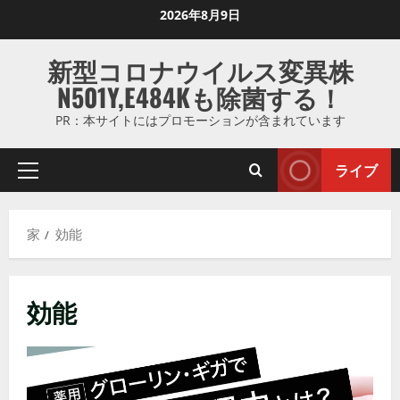
コ
2026年8月9日
ン
テ
新型コロナウイルス変異株
ン
N501Y,E484Kも除菌する！
ツ
に
PR：本サイトにはプロモーションが含まれています
ス
キ
ライブ
プ
ッ
ラ
プ
イ
し
家
効能
マ
ま
リ
す
メ
効能
ニ
ュ
ー