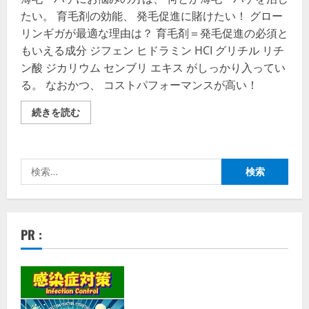
たい。 育毛剤の効能、 発毛促進に賭けたい！ グロー
リンギガが最適な理由は？ 育毛剤＝発毛促進の必須と
もいえる成分 ジフェン ヒドラミン HCI グリチル リチ
ン酸 ジカリウム センブリ エキス がしっかり入ってい
る。 なおかつ、 コストパフォーマンスが高い！
「グ
続きを読む
ロ
ー
リ
ン・
ギ
検
ガ」
を
索:
極
め
る！
の
詳
PR :
細
を
ご
覧
く
だ
さ
い