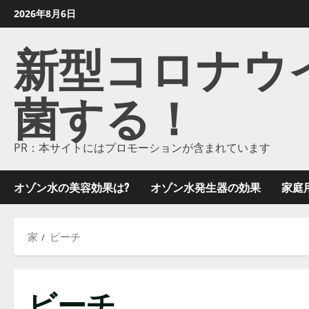
コ
2026年8月6日
ン
新型コロナウイル
テ
ン
ツ
菌する！
に
ス
キ
ッ
PR：本サイトにはプロモーションが含まれています
プ
し
オゾン水の美容効果は?
オゾン水発生器の効果
家庭
ま
す
家
ビーチ
ビーチ