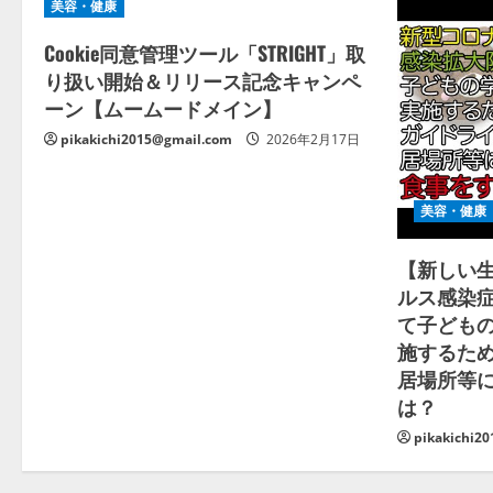
美容・健康
Cookie同意管理ツール「STRIGHT」取
り扱い開始＆リリース記念キャンペ
ーン【ムームードメイン】
pikakichi2015@gmail.com
2026年2月17日
美容・健康
【新しい
ルス感染
て子ども
施するた
居場所等
は？
pikakichi2