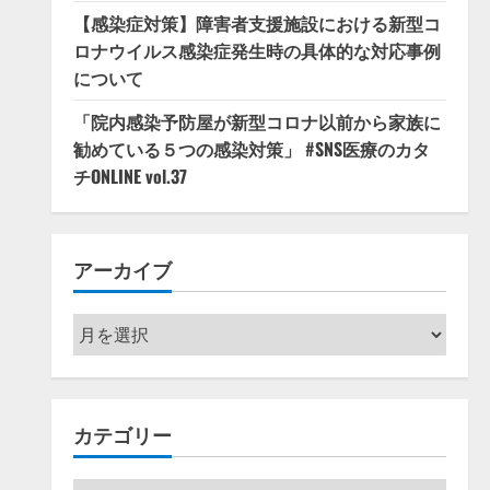
【感染症対策】障害者支援施設における新型コ
ロナウイルス感染症発生時の具体的な対応事例
について
「院内感染予防屋が新型コロナ以前から家族に
勧めている５つの感染対策」 #SNS医療のカタ
チONLINE vol.37
アーカイブ
ア
ー
カ
イ
カテゴリー
ブ