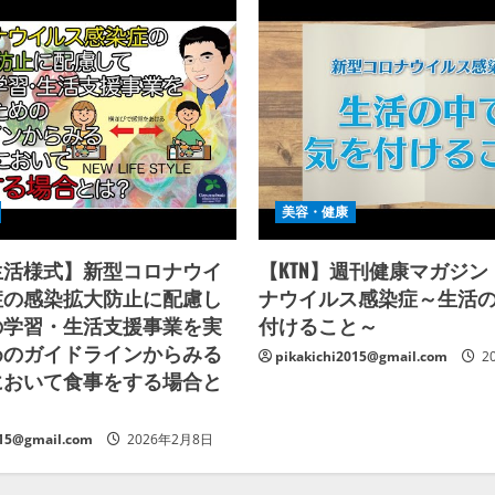
美容・健康
生活様式】新型コロナウイ
【KTN】週刊健康マガジ
症の感染拡大防止に配慮し
ナウイルス感染症～生活
の学習・生活支援事業を実
付けること～
めのガイドラインからみる
pikakichi2015@gmail.com
2
において食事をする場合と
015@gmail.com
2026年2月8日