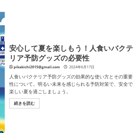
安心して夏を楽しもう！人食いバク
リア予防グッズの必要性
pikakichi2015@gmail.com
2024年6月17日
人食いバクテリア予防グッズの効果的な使い方とその重要
性について。明るい未来を感じられる予防対策で、安全で
楽しい夏を過ごしましょう。
安
続きを読む
心
し
て
夏
を
楽
し