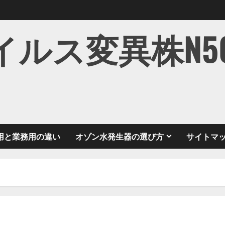
ス変異株N501Y
用と業務用の違い
オゾン水発生器の選び方
サイトマ