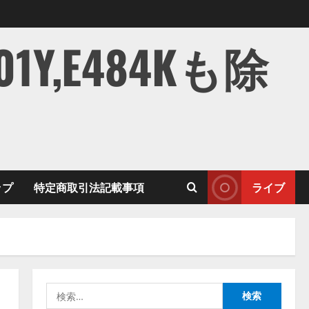
,E484Kも除
ップ
特定商取引法記載事項
ライブ
検
索: