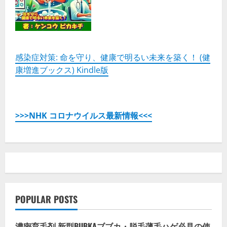
と
デ
メ
リ
ッ
ト!!
の
詳
感染症対策: 命を守り、健康で明るい未来を築く！ (健
細
康増進ブックス) Kindle版
を
ご
覧
く
だ
さ
い
>>>NHK コロナウイルス最新情報<<<
POPULAR POSTS
濃密育毛剤 新型BUBKAブブカ・脱毛薄毛ハゲ必見の使