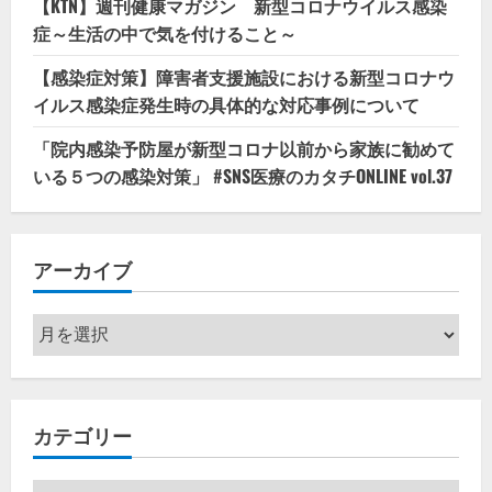
【KTN】週刊健康マガジン 新型コロナウイルス感染
症～生活の中で気を付けること～
【感染症対策】障害者支援施設における新型コロナウ
イルス感染症発生時の具体的な対応事例について
「院内感染予防屋が新型コロナ以前から家族に勧めて
いる５つの感染対策」 #SNS医療のカタチONLINE vol.37
アーカイブ
ア
ー
カ
イ
カテゴリー
ブ
カ