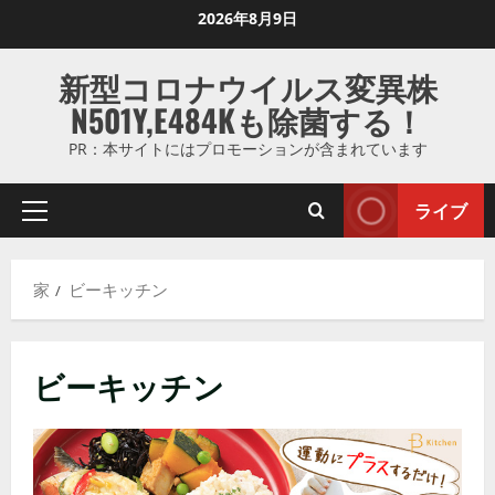
コ
2026年8月9日
ン
テ
新型コロナウイルス変異株
ン
N501Y,E484Kも除菌する！
ツ
に
PR：本サイトにはプロモーションが含まれています
ス
キ
ライブ
プ
ッ
ラ
プ
イ
し
家
ビーキッチン
マ
ま
リ
す
メ
ビーキッチン
ニ
ュ
ー