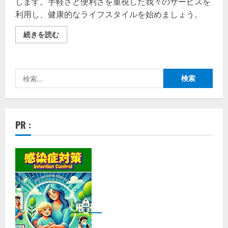
します。手軽さと便利さを重視した我々のサービスを
利用し、健康的なライフスタイルを始めましょう。
ビ
続きを読む
ー
キ
ッ
チ
ン
検
(B-
Kitchen)
索:
【徹
底
解
説】
評
PR :
判、
良
い
口
コ
ミ、
悪
い
口
コ
ミ、
メ
リ
ッ
ト