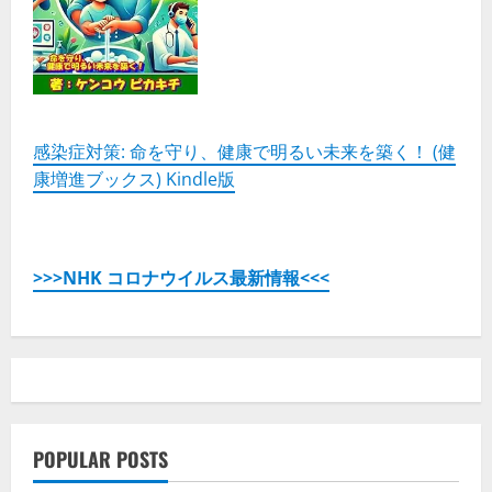
悪
い
口
コ
ミ、
メ
リ
ッ
ト
と
感染症対策: 命を守り、健康で明るい未来を築く！ (健
デ
康増進ブックス) Kindle版
メ
リ
ッ
ト!!
の
詳
細
>>>NHK コロナウイルス最新情報<<<
を
ご
覧
く
だ
さ
い
POPULAR POSTS