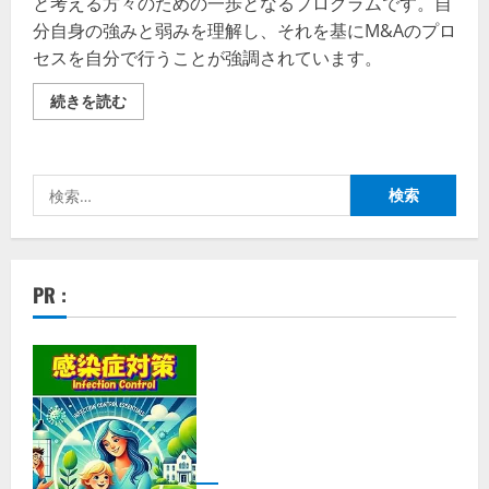
と考える方々のための一歩となるプログラムです。自
分自身の強みと弱みを理解し、それを基にM&Aのプロ
セスを自分で行うことが強調されています。
ア
続きを読む
ン
ト
レ
事
業
検
承
継
索:
実
践
プ
ロ
グ
PR :
ラ
ム
【徹
底
解
説】
評
判、
良
い
口
コ
ミ、