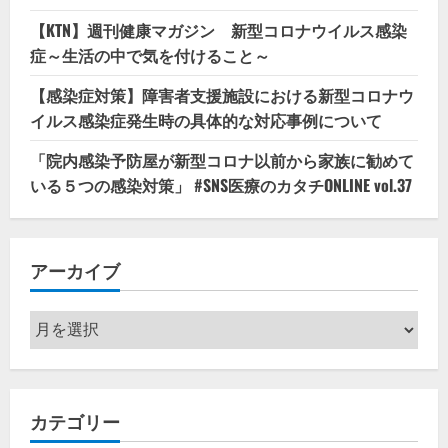
【KTN】週刊健康マガジン 新型コロナウイルス感染
症～生活の中で気を付けること～
【感染症対策】障害者支援施設における新型コロナウ
イルス感染症発生時の具体的な対応事例について
「院内感染予防屋が新型コロナ以前から家族に勧めて
いる５つの感染対策」 #SNS医療のカタチONLINE vol.37
アーカイブ
ア
ー
カ
イ
カテゴリー
ブ