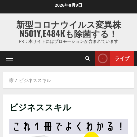
コ
2026年8月9日
ン
テ
新型コロナウイルス変異株
ン
N501Y,E484Kも除菌する！
ツ
に
PR：本サイトにはプロモーションが含まれています
ス
キ
ライブ
プ
ッ
ラ
プ
イ
し
家
ビジネススキル
マ
ま
リ
す
メ
ビジネススキル
ニ
ュ
ー