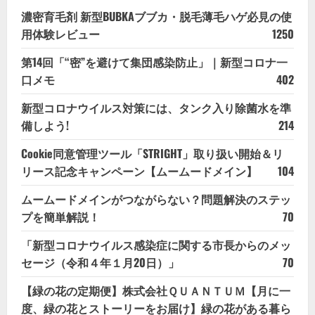
濃密育毛剤 新型BUBKAブブカ・脱毛薄毛ハゲ必見の使
用体験レビュー
1250
第14回「“密”を避けて集団感染防止」｜新型コロナ一
口メモ
402
新型コロナウイルス対策には、タンク入り除菌水を準
備しよう!
214
Cookie同意管理ツール「STRIGHT」取り扱い開始＆リ
リース記念キャンペーン【ムームードメイン】
104
ムームードメインがつながらない？問題解決のステッ
プを簡単解説！
70
「新型コロナウイルス感染症に関する市長からのメッ
セージ（令和４年１月20日）」
70
【緑の花の定期便】株式会社ＱＵＡＮＴＵＭ【月に一
度、緑の花とストーリーをお届け】緑の花がある暮ら