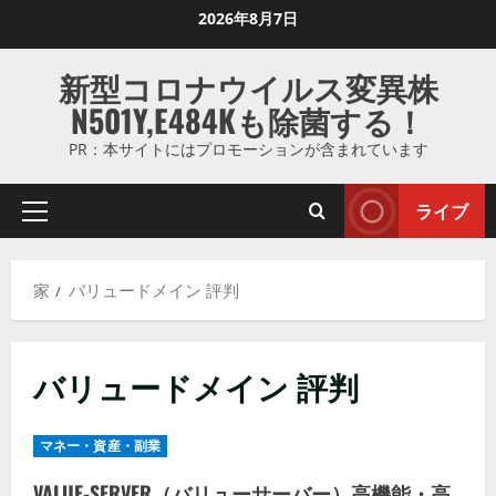
コ
2026年8月7日
ン
テ
新型コロナウイルス変異株
ン
N501Y,E484Kも除菌する！
ツ
に
PR：本サイトにはプロモーションが含まれています
ス
キ
ライブ
プ
ッ
ラ
プ
イ
し
家
バリュードメイン 評判
マ
ま
リ
す
メ
バリュードメイン 評判
ニ
ュ
ー
マネー・資産・副業
VALUE-SERVER（バリューサーバー）高機能・高