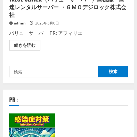
速レンタルサーバー ・ＧＭＯデジロック株式会
社
admin
2025年5月6日
バリューサーバー PR: アフィリエ
VALUE-
続きを読む
SERVER（バ
リ
ュ
ー
サ
検
ー
バ
索:
ー）
高
機
能・
高
PR :
速
レ
ン
タ
ル
サ
ー
バ
ー