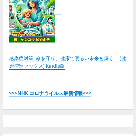
・
Ｇ
Ｍ
Ｏ
デ
ジ
ロ
ッ
ク
株
式
会
社
の
感染症対策: 命を守り、健康で明るい未来を築く！ (健
詳
康増進ブックス) Kindle版
細
を
ご
覧
く
だ
さ
>>>NHK コロナウイルス最新情報<<<
い