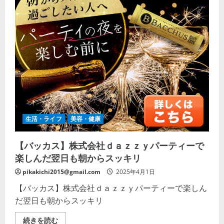
生活・ライフ
美容・健康
【バッカス】株式会社ｄａｚｚｙパーティーで
楽しんだ翌日も朝からスッキリ
pikakichi2015@gmail.com
2025年4月1日
【バッカス】株式会社ｄａｚｚｙパーティーで楽しん
だ翌日も朝からスッキリ
【バ
続きを読む