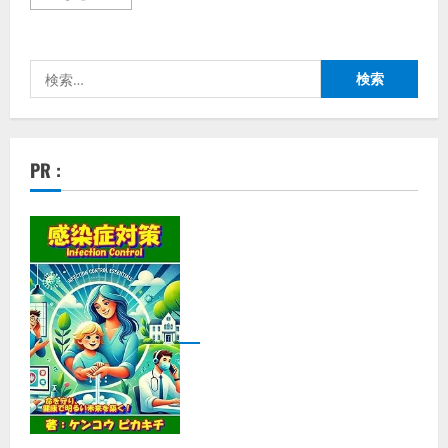
ッ
カ
ス】
株
式
検
会
社
索:
ｄ
ａ
ｚ
ｚ
ｙ
PR :
パ
ー
テ
ィ
ー
で
楽
し
ん
だ
翌
日
も
朝
か
ら
ス
ッ
キ
リ