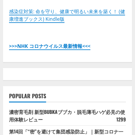
の
詳
細
感染症対策: 命を守り、健康で明るい未来を築く！ (健
を
康増進ブックス) Kindle版
ご
覧
く
だ
さ
い
>>>NHK コロナウイルス最新情報<<<
POPULAR POSTS
濃密育毛剤 新型BUBKAブブカ・脱毛薄毛ハゲ必見の使
用体験レビュー
1299
第14回「“密”を避けて集団感染防止」｜新型コロナ一