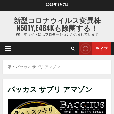
コ
2026年8月7日
ン
テ
新型コロナウイルス変異株
ン
N501Y,E484Kも除菌する！
ツ
に
PR：本サイトにはプロモーションが含まれています
ス
キ
ライブ
プ
ッ
ラ
プ
イ
し
家
バッカス サプリ アマゾン
マ
ま
リ
す
メ
バッカス サプリ アマゾン
ニ
ュ
ー