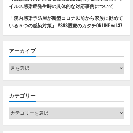
イルス感染症発生時の具体的な対応事例について
「院内感染予防屋が新型コロナ以前から家族に勧めて
いる５つの感染対策」 #SNS医療のカタチONLINE vol.37
アーカイブ
ア
ー
カ
イ
カテゴリー
ブ
カ
テ
ゴ
リ