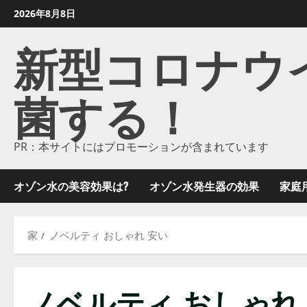
コ
2026年8月8日
ン
新型コロナウイル
テ
ン
ツ
菌する！
に
ス
キ
ッ
PR：本サイトにはプロモーションが含まれています
プ
し
オゾン水の美容効果は?
オゾン水発生器の効果
家庭
ま
す
家
ノベルティ おしゃれ 安い
ノベルティ おしゃれ