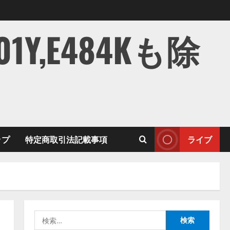
,E484Kも除
ップ
特定商取引法記載事項
ライブ
検
索: