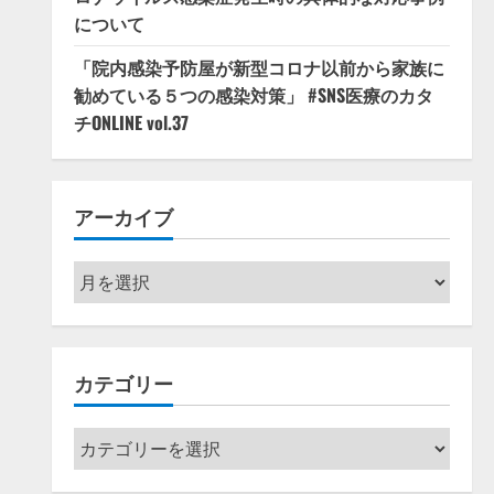
について
「院内感染予防屋が新型コロナ以前から家族に
勧めている５つの感染対策」 #SNS医療のカタ
チONLINE vol.37
アーカイブ
ア
ー
カ
イ
カテゴリー
ブ
カ
テ