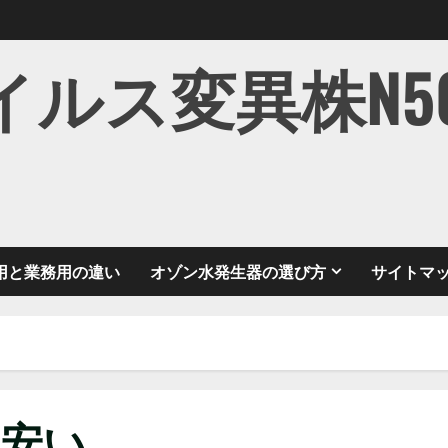
ス変異株N501Y
用と業務用の違い
オゾン水発生器の選び方
サイトマ
 安い