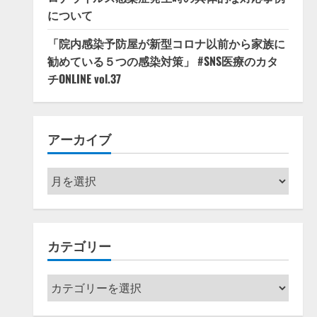
について
「院内感染予防屋が新型コロナ以前から家族に
勧めている５つの感染対策」 #SNS医療のカタ
チONLINE vol.37
アーカイブ
ア
ー
カ
イ
カテゴリー
ブ
カ
テ