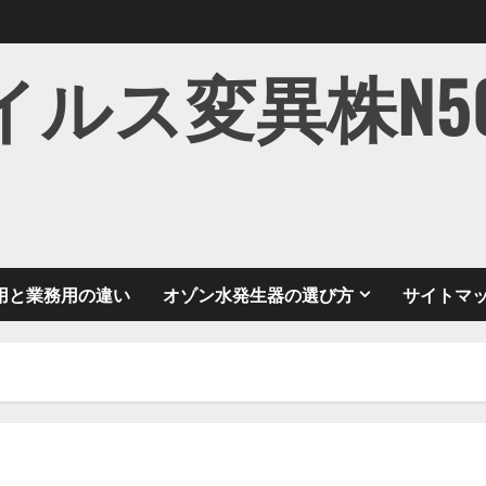
ス変異株N501Y
用と業務用の違い
オゾン水発生器の選び方
サイトマ