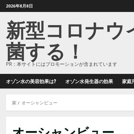
コ
2026年8月8日
ン
新型コロナウイル
テ
ン
ツ
菌する！
に
ス
キ
ッ
PR：本サイトにはプロモーションが含まれています
プ
し
オゾン水の美容効果は?
オゾン水発生器の効果
家庭
ま
す
家
オーシャンビュー
オーシャンビュー