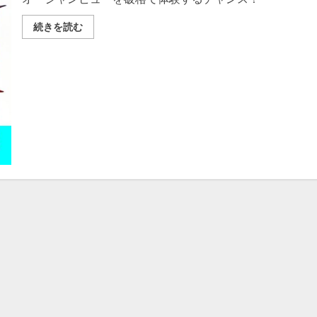
圧
続きを読む
巻
の
夏
を
迎
え
撃
て！
エ
ア
ト
リ
海
外
版
「超
サ
マ
ー
セ
ー
ル」
で、
憧
れ
の
人
気
リ