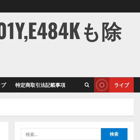
,E484Kも除
ップ
特定商取引法記載事項
ライブ
検
索: