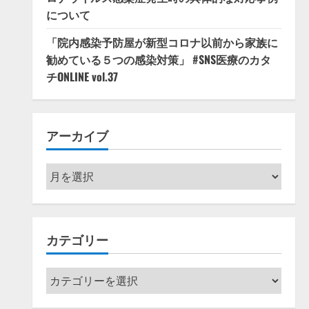
について
「院内感染予防屋が新型コロナ以前から家族に
勧めている５つの感染対策」 #SNS医療のカタ
チONLINE vol.37
アーカイブ
ア
ー
カ
イ
カテゴリー
ブ
カ
テ