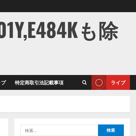
,E484Kも除
ップ
特定商取引法記載事項
ライブ
検
索: