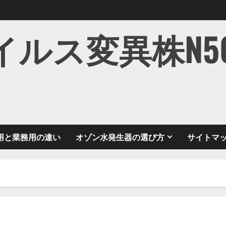
ス変異株N501Y
用と業務用の違い
オゾン水発生器の選び方
サイトマ