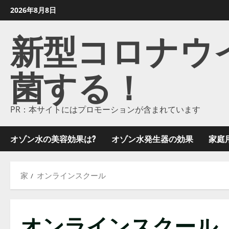
コ
2026年8月8日
ン
新型コロナウイル
テ
ン
ツ
菌する！
に
ス
キ
ッ
PR：本サイトにはプロモーションが含まれています
プ
し
オゾン水の美容効果は?
オゾン水発生器の効果
家庭
ま
す
家
オンラインスクール
オンラインスクール