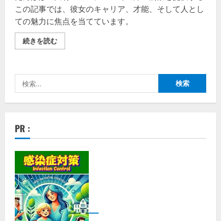
この記事では、彼女のキャリア、才能、そして人とし
ての魅力に焦点を当てています。
「魅
続きを読む
力
溢
れ
る
笑
検
顔
と
索:
才
能」
－
た
ん
PR :
ぽ
ぽ
川
村
エ
ミ
コ
の
魅
力
的
な
プ
ロ