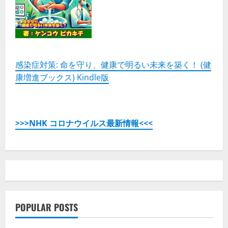
フ
ィ
ー
ル
の
詳
細
を
ご
感染症対策: 命を守り、健康で明るい未来を築く！ (健
覧
康増進ブックス) Kindle版
く
だ
さ
い
>>>NHK コロナウイルス最新情報<<<
POPULAR POSTS