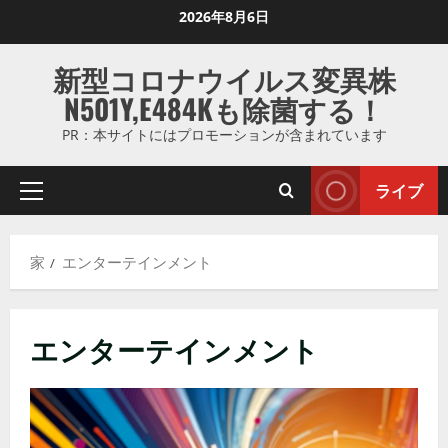
コ
2026年8月6日
ン
テ
新型コロナウイルス変異株
ン
N501Y,E484Kも除菌する！
ツ
に
PR：本サイトにはプロモーションが含まれています
ス
キ
ライブ
プ
ッ
ラ
プ
イ
し
家
エンターテインメント
マ
ま
リ
す
メ
エンターテインメント
ニ
ュ
ー