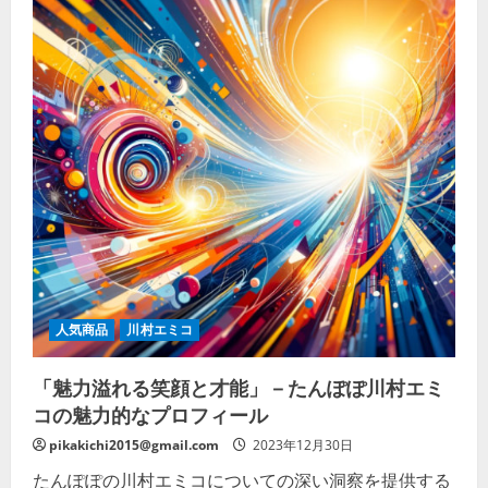
人気商品
川村エミコ
「魅力溢れる笑顔と才能」－たんぽぽ川村エミ
コの魅力的なプロフィール
pikakichi2015@gmail.com
2023年12月30日
たんぽぽの川村エミコについての深い洞察を提供する