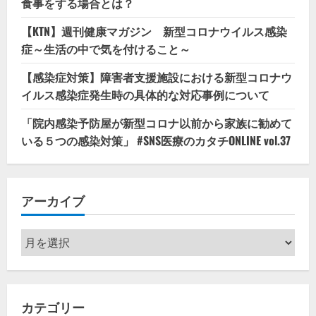
食事をする場合とは？
【KTN】週刊健康マガジン 新型コロナウイルス感染
症～生活の中で気を付けること～
【感染症対策】障害者支援施設における新型コロナウ
イルス感染症発生時の具体的な対応事例について
「院内感染予防屋が新型コロナ以前から家族に勧めて
いる５つの感染対策」 #SNS医療のカタチONLINE vol.37
アーカイブ
ア
ー
カ
イ
カテゴリー
ブ