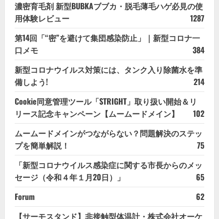
濃密育毛剤 新型BUBKAブブカ・脱毛薄毛ハゲ必見の使
用体験レビュー
1287
第14回「“密”を避けて集団感染防止」｜新型コロナ一
口メモ
384
新型コロナウイルス対策には、タンク入り除菌水を準
備しよう!
214
Cookie同意管理ツール「STRIGHT」取り扱い開始＆リ
リース記念キャンペーン【ムームードメイン】
102
ムームードメインがつながらない？問題解決のステッ
プを簡単解説！
75
「新型コロナウイルス感染症に関する市長からのメッ
セージ（令和４年１月20日）」
65
Forum
62
【サーモスタンド】非接触型体温計・株式会社オーケ