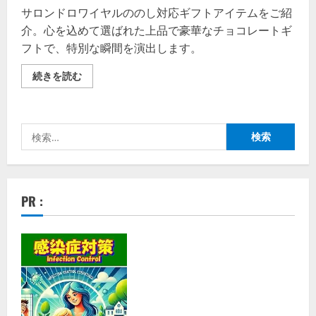
サロンドロワイヤルののし対応ギフトアイテムをご紹
介。心を込めて選ばれた上品で豪華なチョコレートギ
フトで、特別な瞬間を演出します。
サ
続きを読む
ロ
ン
ド
ロ
ワ
検
イ
ヤ
索:
ル
年
間
ギ
フ
PR :
ト
（の
し
対
応）
「心
を
込
め
て
特
別