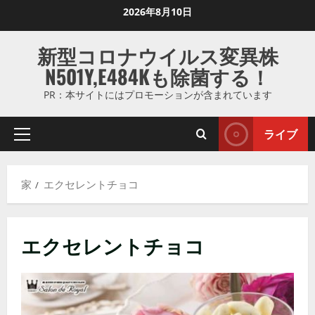
コ
2026年8月10日
ン
テ
新型コロナウイルス変異株
ン
N501Y,E484Kも除菌する！
ツ
に
PR：本サイトにはプロモーションが含まれています
ス
キ
ライブ
プ
ッ
ラ
プ
イ
し
家
エクセレントチョコ
マ
ま
リ
す
メ
エクセレントチョコ
ニ
ュ
ー