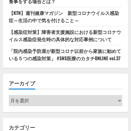
食事をする場合とは？
【KTN】週刊健康マガジン 新型コロナウイルス感染
症～生活の中で気を付けること～
【感染症対策】障害者支援施設における新型コロナウ
イルス感染症発生時の具体的な対応事例について
「院内感染予防屋が新型コロナ以前から家族に勧めて
いる５つの感染対策」 #SNS医療のカタチONLINE vol.37
アーカイブ
ア
ー
カ
イ
カテゴリー
ブ