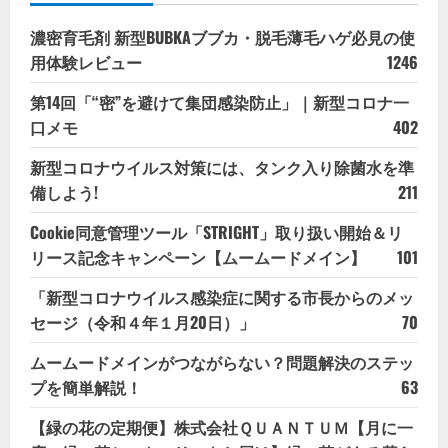
だ
さ
濃密育毛剤 新型BUBKAブブカ・脱毛薄毛ハゲ必見の使
い
用体験レビュー
1246
第14回「“密”を避けて集団感染防止」｜新型コロナ一
口メモ
402
新型コロナウイルス対策には、タンク入り除菌水を準
備しよう!
211
Cookie同意管理ツール「STRIGHT」取り扱い開始＆リ
リース記念キャンペーン【ムームードメイン】
101
「新型コロナウイルス感染症に関する市長からのメッ
セージ（令和４年１月20日）」
70
ムームードメインがつながらない？問題解決のステッ
プを簡単解説！
63
【緑の花の定期便】株式会社ＱＵＡＮＴＵＭ【月に一