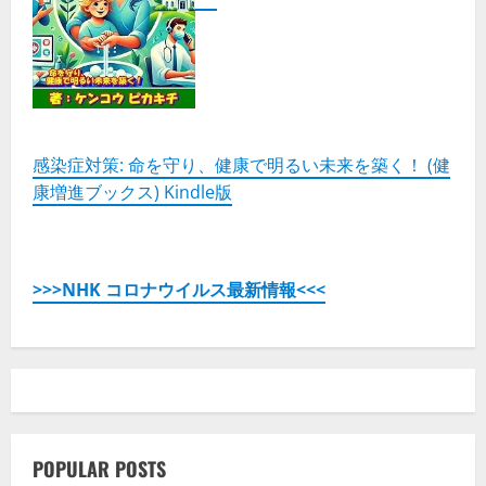
な
瞬
間
の
演
出
を、
贈
り
物
に
感染症対策: 命を守り、健康で明るい未来を築く！ (健
ぴ
康増進ブックス) Kindle版
っ
た
り
の
上
品
な
>>>NHK コロナウイルス最新情報<<<
チ
ョ
コ
レ
ー
ト」
の
詳
細
を
ご
覧
POPULAR POSTS
く