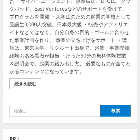
営 ・サイバーエージェント、孫泰蔵氏、LIFULL、クッ
クパッド、East Venturesなどのサポートを受けて、
プログラムを開発 ・大学生のための起業の学校として
受講生3,000人突破。日本最大級 ・転売やアフィリエ
イトなどではなく、自分自身の目的・ゴールに合わせ
た事業計画を作り、 事業の立ち上げをサポート ・講
師は、東京大学・リクルート出身で、起業・事業売却
経験もある黒石が担当 ・たった90分の無料体験授業
＆説明会で、起業の踏み出し方、 必要なものが全てわ
かるコンテンツになっています。
【起
続きを読む
業
の
学
校】
日
検
本
最
索:
大
級
の
起
業
PR :