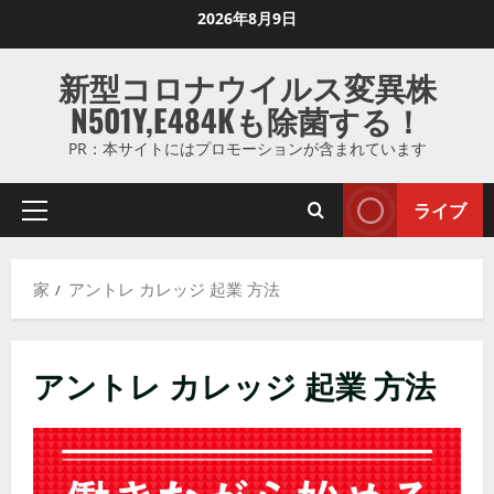
コ
2026年8月9日
ン
テ
新型コロナウイルス変異株
ン
N501Y,E484Kも除菌する！
ツ
に
PR：本サイトにはプロモーションが含まれています
ス
キ
ライブ
プ
ッ
ラ
プ
イ
し
家
アントレ カレッジ 起業 方法
マ
ま
リ
す
メ
アントレ カレッジ 起業 方法
ニ
ュ
ー