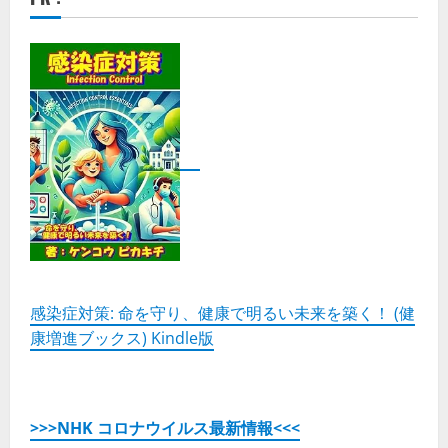
支
援
メ
デ
ィ
ア
「ア
ン
ト
レ」
G
が
運
営！
受
講
生
3,000
人
突
破
(株
式
感染症対策: 命を守り、健康で明るい未来を築く！ (健
会
康増進ブックス) Kindle版
社
ウ
ィ
ル
フ)
の
詳
>>>NHK コロナウイルス最新情報<<<
細