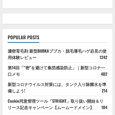
を
ご
覧
く
だ
さ
い
POPULAR POSTS
濃密育毛剤 新型BUBKAブブカ・脱毛薄毛ハゲ必見の使
用体験レビュー
1242
第14回「“密”を避けて集団感染防止」｜新型コロナ一
口メモ
402
新型コロナウイルス対策には、タンク入り除菌水を準
備しよう!
214
Cookie同意管理ツール「STRIGHT」取り扱い開始＆リ
リース記念キャンペーン【ムームードメイン】
104