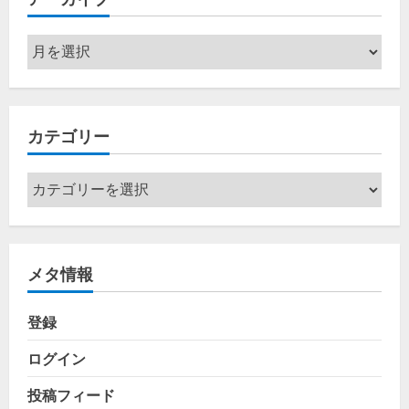
ア
ー
カ
イ
カテゴリー
ブ
カ
テ
ゴ
リ
メタ情報
ー
登録
ログイン
投稿フィード