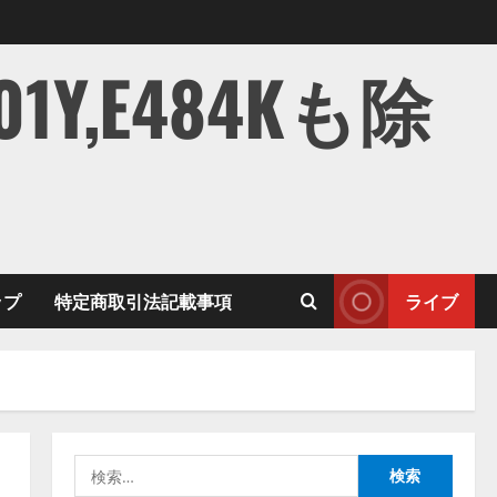
,E484Kも除
ップ
特定商取引法記載事項
ライブ
検
索: