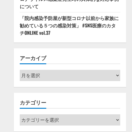
について
「院内感染予防屋が新型コロナ以前から家族に
勧めている５つの感染対策」 #SNS医療のカタ
チONLINE vol.37
アーカイブ
ア
ー
カ
イ
カテゴリー
ブ
カ
テ