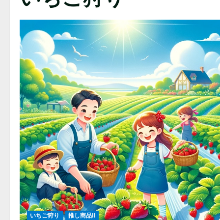
いちご狩り
推し商品II