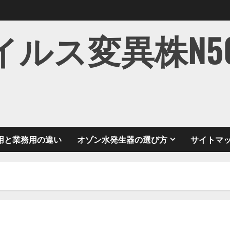
ス変異株N501Y
用と業務用の違い
オゾン水発生器の選び方
サイトマ