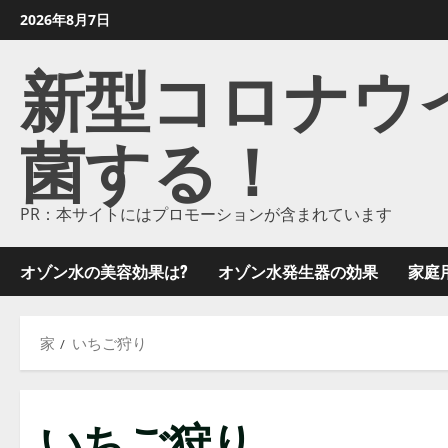
コ
2026年8月7日
ン
新型コロナウイル
テ
ン
ツ
菌する！
に
ス
キ
ッ
PR：本サイトにはプロモーションが含まれています
プ
し
オゾン水の美容効果は?
オゾン水発生器の効果
家庭
ま
す
家
いちご狩り
いちご狩り